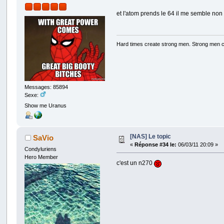
et l'atom prends le 64 il me semble non
Hard times create strong men. Strong men 
Messages: 85894
Sexe:
Show me Uranus
[NAS] Le topic
SaVio
«
Réponse #34 le:
06/03/11 20:09 »
Condyluriens
Hero Member
c'est un n270