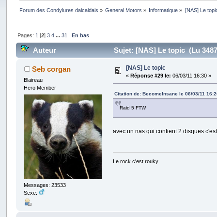
Forum des Condylures daicaidais
»
General Motors
»
Informatique
»
[NAS] Le topi
Pages:
1
[
2
]
3
4
...
31
En bas
Auteur
Sujet: [NAS] Le topic (Lu 3487
[NAS] Le topic
Seb corgan
«
Réponse #29 le:
06/03/11 16:30 »
Blaireau
Hero Member
Citation de: BecomeInsane le 06/03/11 16:
Raid 5 FTW
avec un nas qui contient 2 disques c'es
Le rock c'est rouky
Messages: 23533
Sexe: