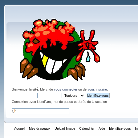
Bienvenue,
Invité
. Merci de
vous connecter
ou de
vous inscrire
.
Connexion avec identifiant, mot de passe et durée de la session
Accueil
Mes drapeaux
Upload Image
Calendrier
Aide
Identifiez-vous
I