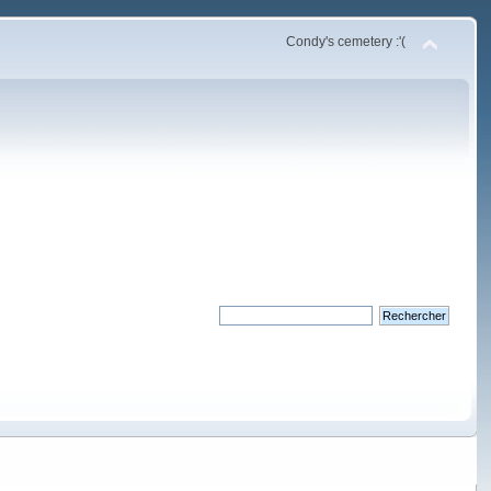
Condy's cemetery :'(