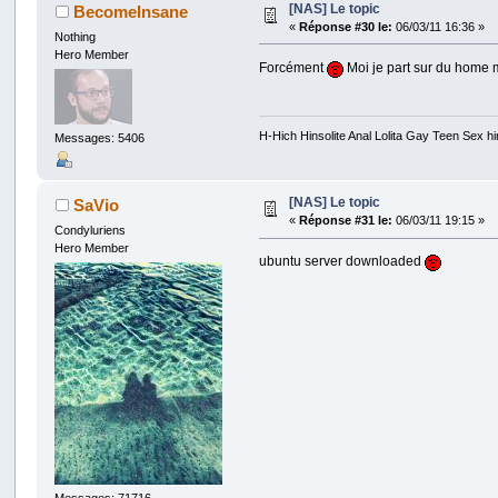
[NAS] Le topic
BecomeInsane
«
Réponse #30 le:
06/03/11 16:36 »
Nothing
Hero Member
Forcément
Moi je part sur du home 
H-Hich Hinsolite Anal Lolita Gay Teen Sex
Messages: 5406
[NAS] Le topic
SaVio
«
Réponse #31 le:
06/03/11 19:15 »
Condyluriens
Hero Member
ubuntu server downloaded