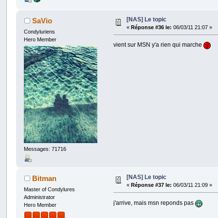
[NAS] Le topic
SaVio
«
Réponse #36 le:
06/03/11 21:07 »
Condyluriens
Hero Member
vient sur MSN y'a rien qui marche
Messages: 71716
[NAS] Le topic
Bitman
«
Réponse #37 le:
06/03/11 21:09 »
Master of Condylures
Administrator
j'arrive, mais msn reponds pas
Hero Member