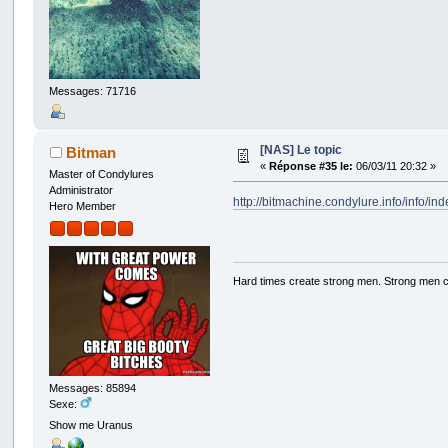
Messages: 71716
[NAS] Le topic
Bitman
«
Réponse #35 le:
06/03/11 20:32 »
Master of Condylures
Administrator
http://bitmachine.condylure.info/info/
Hero Member
Hard times create strong men. Strong men 
Messages: 85894
Sexe:
Show me Uranus