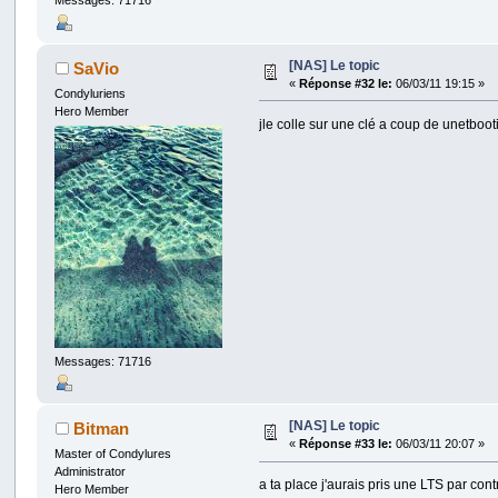
Messages: 71716
[NAS] Le topic
SaVio
«
Réponse #32 le:
06/03/11 19:15 »
Condyluriens
Hero Member
jle colle sur une clé a coup de unetboot
Messages: 71716
[NAS] Le topic
Bitman
«
Réponse #33 le:
06/03/11 20:07 »
Master of Condylures
Administrator
a ta place j'aurais pris une LTS par con
Hero Member