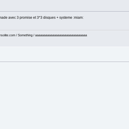
made avec 3 promise et 3*3 disques + systeme :miam:
 hinsolite.com / Something / aaaaaaaaaaaaaaaaaaaaaaaaaaaaaa