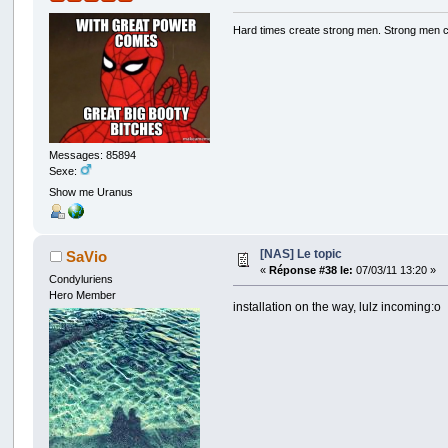
Hard times create strong men. Strong men 
Messages: 85894
Sexe:
Show me Uranus
[NAS] Le topic
SaVio
«
Réponse #38 le:
07/03/11 13:20 »
Condyluriens
Hero Member
installation on the way, lulz incoming:o