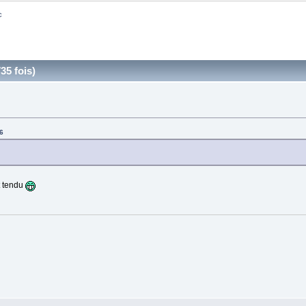
c
35 fois)
26
t tendu