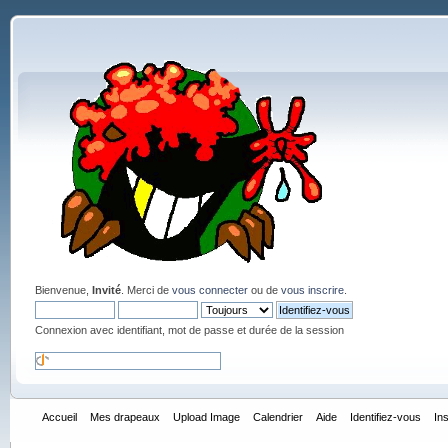
Bienvenue,
Invité
. Merci de
vous connecter
ou de
vous inscrire
.
Connexion avec identifiant, mot de passe et durée de la session
Accueil
Mes drapeaux
Upload Image
Calendrier
Aide
Identifiez-vous
In