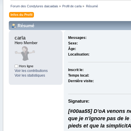
Forum des Condylures daicaidais
»
Profil de carla
»
Résumé
Infos du Profil
Résumé
carla 
Messages:
Hero Member
Sexe:
Âge:
Localisation:
Hors ligne
Inscrit le:
Voir les contributions
Voir les statistiques
Temps local:
Dernière visite:
Signature:
[#00aa55] D'oA venons no
que je n'ignore pas de le
pieds et que la simplicit