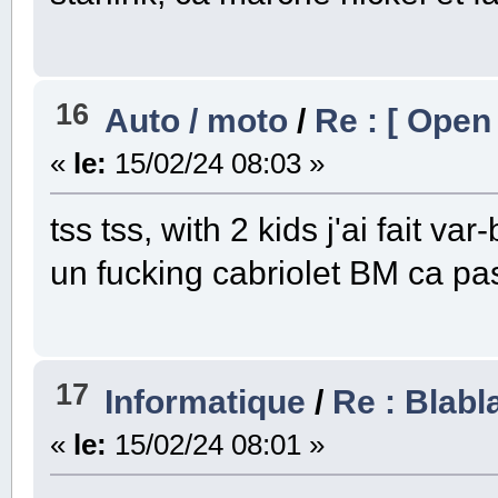
16
Auto / moto
/
Re : [ Open
«
le:
15/02/24 08:03 »
tss tss, with 2 kids j'ai fait va
un fucking cabriolet BM ca pa
17
Informatique
/
Re : Blabl
«
le:
15/02/24 08:01 »