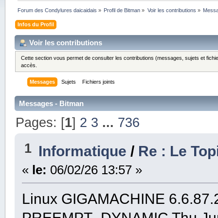
Forum des Condylures daicaidais
»
Profil de Bitman
»
Voir les contributions
»
Mess
Infos du Profil
Voir les contributions
Cette section vous permet de consulter les contributions (messages, sujets et fichie
accès.
Messages
Sujets
Fichiers joints
Messages - Bitman
Pages: [
1
]
2
3
...
736
1
Informatique
/
Re : Le Top
«
le:
06/02/26 13:57 »
Linux GIGAMACHINE 6.6.87.2
PREEMPT_DYNAMIC Thu Jun 