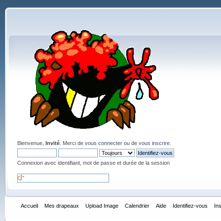
Bienvenue,
Invité
. Merci de
vous connecter
ou de
vous inscrire
.
Connexion avec identifiant, mot de passe et durée de la session
Accueil
Mes drapeaux
Upload Image
Calendrier
Aide
Identifiez-vous
In