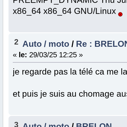
x86_64 x86_64 GNU/Linux
2
Auto / moto
/
Re : BRELO
«
le:
29/03/25 12:25 »
je regarde pas la télé ca me 
et puis je suis au chomage a
3
Auto / moto
/
BRELON