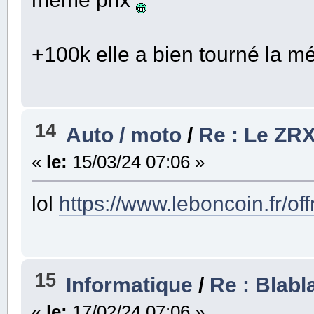
+100k elle a bien tourné la 
14
Auto / moto
/
Re : Le ZRX
«
le:
15/03/24 07:06 »
lol
https://www.leboncoin.fr/o
15
Informatique
/
Re : Blabl
«
le:
17/02/24 07:06 »