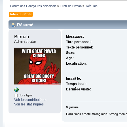
Forum des Condylures daicaidais
»
Profil de Bitman
»
Résumé
Infos du Profil
Résumé
Bitman 
Messages:
Administrator
Titre personnel:
Texte personnel:
Sexe:
Âge:
Localisation:
Inscrit le:
Temps local:
Dernière visite:
Hors ligne
Voir les contributions
Voir les statistiques
Signature:
Hard times create strong men. Strong men 