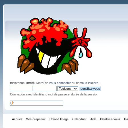
Bienvenue,
Invité
. Merci de
vous connecter
ou de
vous inscrire
.
Connexion avec identifiant, mot de passe et durée de la session
Accueil
Mes drapeaux
Upload Image
Calendrier
Aide
Identifiez-vous
In