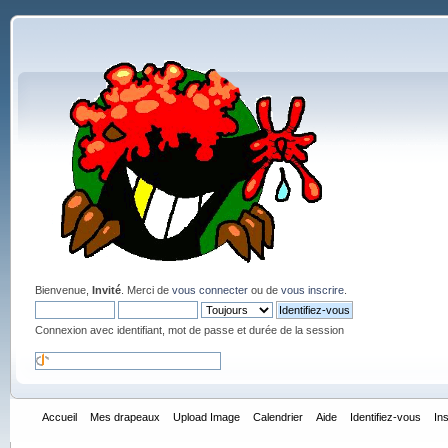
Bienvenue,
Invité
. Merci de
vous connecter
ou de
vous inscrire
.
Connexion avec identifiant, mot de passe et durée de la session
Accueil
Mes drapeaux
Upload Image
Calendrier
Aide
Identifiez-vous
In