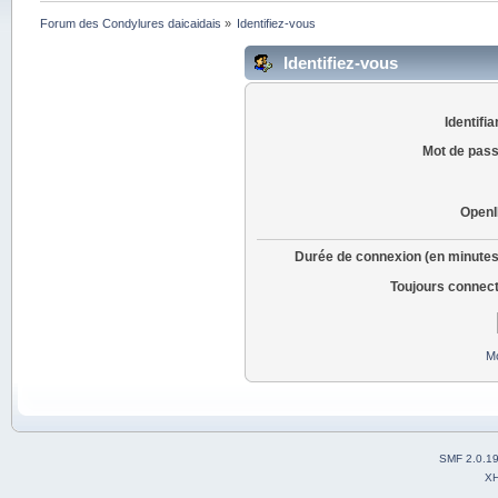
Forum des Condylures daicaidais
»
Identifiez-vous
Identifiez-vous
Identifia
Mot de pass
OpenI
Durée de connexion (en minutes
Toujours connec
Mo
SMF 2.0.1
X