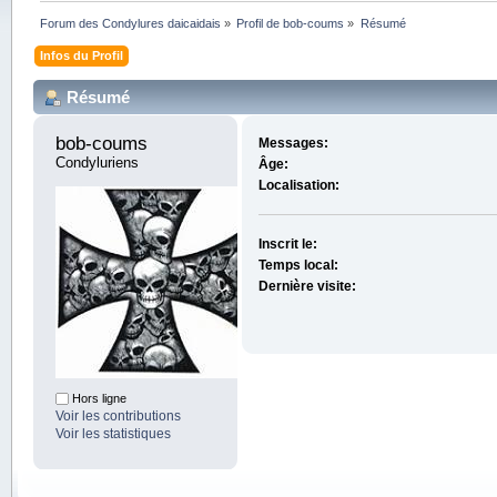
Forum des Condylures daicaidais
»
Profil de bob-coums
»
Résumé
Infos du Profil
Résumé
bob-coums 
Messages:
Condyluriens
Âge:
Localisation:
Inscrit le:
Temps local:
Dernière visite:
Hors ligne
Voir les contributions
Voir les statistiques