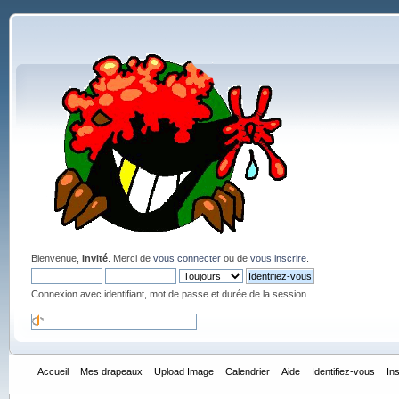
Bienvenue,
Invité
. Merci de
vous connecter
ou de
vous inscrire
.
Connexion avec identifiant, mot de passe et durée de la session
Accueil
Mes drapeaux
Upload Image
Calendrier
Aide
Identifiez-vous
In