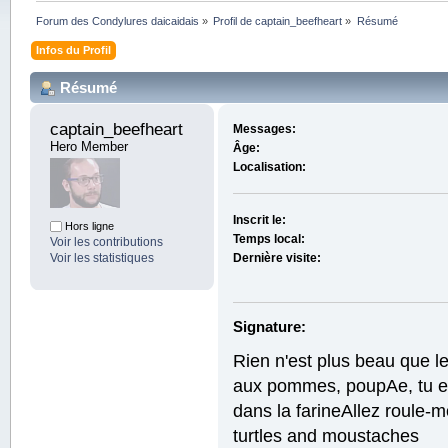
Forum des Condylures daicaidais
»
Profil de captain_beefheart
»
Résumé
Infos du Profil
Résumé
captain_beefheart 
Messages:
Hero Member
Âge:
Localisation:
Inscrit le:
Hors ligne
Temps local:
Voir les contributions
Voir les statistiques
Dernière visite:
Signature:
Rien n'est plus beau que l
aux pommes, poupAe, tu es
dans la farineAllez roule-m
turtles and moustaches