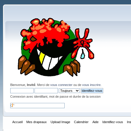
Bienvenue,
Invité
. Merci de
vous connecter
ou de
vous inscrire
.
Connexion avec identifiant, mot de passe et durée de la session
Accueil
Mes drapeaux
Upload Image
Calendrier
Aide
Identifiez-vous
In