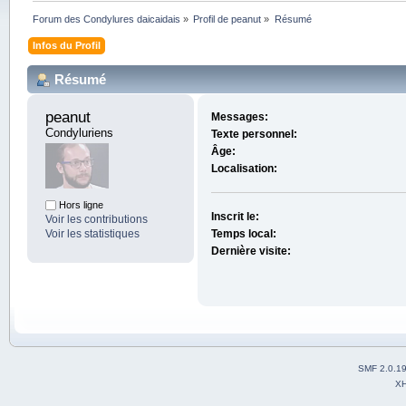
Forum des Condylures daicaidais
»
Profil de peanut
»
Résumé
Infos du Profil
Résumé
peanut 
Messages:
Condyluriens
Texte personnel:
Âge:
Localisation:
Hors ligne
Inscrit le:
Voir les contributions
Voir les statistiques
Temps local:
Dernière visite:
SMF 2.0.1
X