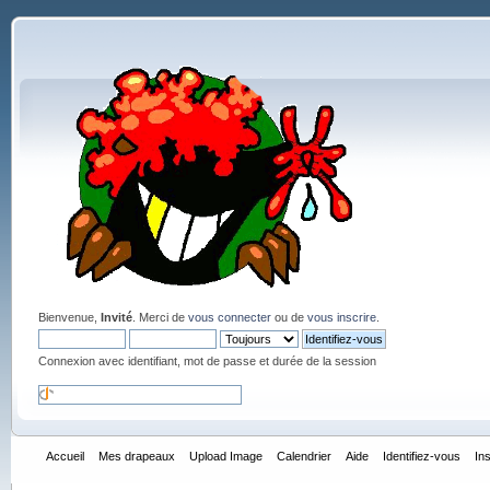
Bienvenue,
Invité
. Merci de
vous connecter
ou de
vous inscrire
.
Connexion avec identifiant, mot de passe et durée de la session
Accueil
Mes drapeaux
Upload Image
Calendrier
Aide
Identifiez-vous
In