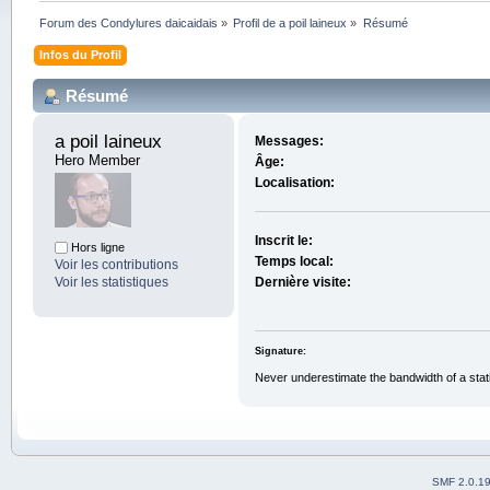
Forum des Condylures daicaidais
»
Profil de a poil laineux
»
Résumé
Infos du Profil
Résumé
a poil laineux 
Messages:
Hero Member
Âge:
Localisation:
Inscrit le:
Hors ligne
Temps local:
Voir les contributions
Voir les statistiques
Dernière visite:
Signature:
Never underestimate the bandwidth of a stati
SMF 2.0.1