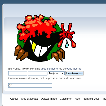
Bienvenue,
Invité
. Merci de
vous connecter
ou de
vous inscrire
.
Connexion avec identifiant, mot de passe et durée de la session
Accueil
Mes drapeaux
Upload Image
Calendrier
Aide
Identifiez-vous
In