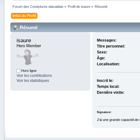
Forum des Condylures daicaidais
»
Profil de isaure
»
Résumé
Infos du Profil
Résumé
isaure 
Messages:
Hero Member
Titre personnel:
Sexe:
Âge:
Localisation:
Hors ligne
Voir les contributions
Voir les statistiques
Inscrit le:
Temps local:
Dernière visite:
Signature:
J'ai une grande capacitA de