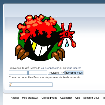
Bienvenue,
Invité
. Merci de
vous connecter
ou de
vous inscrire
.
Connexion avec identifiant, mot de passe et durée de la session
Accueil
Mes drapeaux
Upload Image
Calendrier
Aide
Identifiez-vous
I