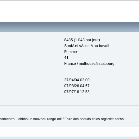
8485 (1.043 par jour)
SantA et sAcuritA au travail
Femme
41
France / mulhouse/strasbourg
27/04/04 02:00
07/08/26 04:57
07/07/16 12:58
 concentra....ohhhh un nouveau range-cd! / Faire des noeuds et les regarder aprAs