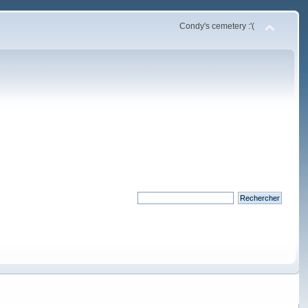
Condy's cemetery :'(