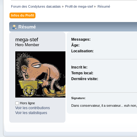
Forum des Condylures daicaidais
»
Profil de mega-stef
»
Résumé
Infos du Profil
Résumé
mega-stef 
Messages:
Hero Member
Âge:
Localisation:
Inscrit le:
Temps local:
Dernière visite:
Signature:
Hors ligne
Dans conservateur, il a servateur... euh no
Voir les contributions
Voir les statistiques