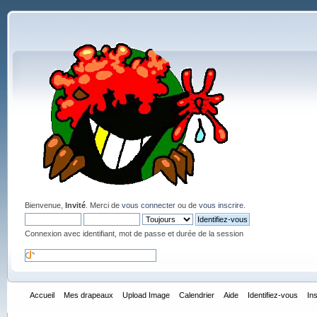
Bienvenue,
Invité
. Merci de
vous connecter
ou de
vous inscrire
.
Connexion avec identifiant, mot de passe et durée de la session
Accueil
Mes drapeaux
Upload Image
Calendrier
Aide
Identifiez-vous
In