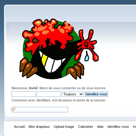
Bienvenue,
Invité
. Merci de
vous connecter
ou de
vous inscrire
.
Connexion avec identifiant, mot de passe et durée de la session
Accueil
Mes drapeaux
Upload Image
Calendrier
Aide
Identifiez-vous
I