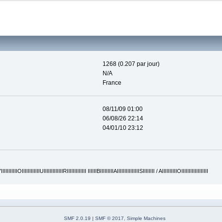
1268 (0.207 par jour)
N/A
France
08/11/09 01:00
06/08/26 22:14
04/01/10 23:12
IIIIIIIIIIOIIIIIIIIIIIIUIIIIIIIIIIIIIRIIIIIIIIIIIII IIIIIIBIIIIIIIIIAIIIIIIIIIIIIIIISIIIIIIII / AIIIIIIIIIIOIIIIIIIIIIIIIIIIII
SMF 2.0.19
|
SMF © 2017
,
Simple Machines