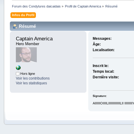
Forum des Condylures daicaidais
»
Profil de Captain America
»
Résumé
Infos du Profil
Résumé
Captain America 
Messages:
Hero Member
Âge:
Localisation:
Inscrit le:
Temps local:
Hors ligne
Dernière visite:
Voir les contributions
Voir les statistiques
Signature:
AIIIIIIOIIIILIIIIIIIIIIIIILII IIIIIIIIIYI