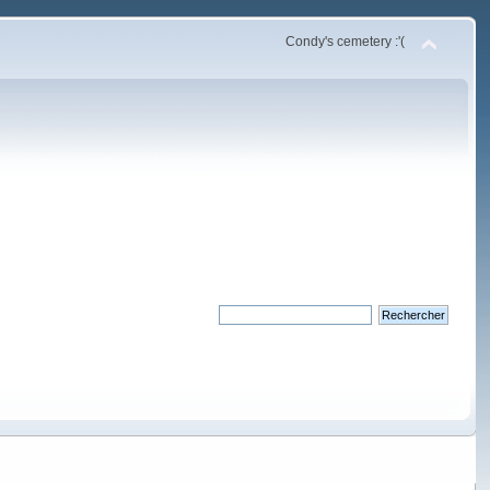
Condy's cemetery :'(