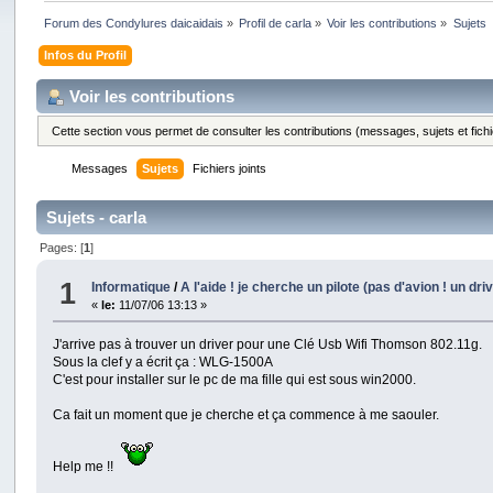
Forum des Condylures daicaidais
»
Profil de carla
»
Voir les contributions
»
Sujets
Infos du Profil
Voir les contributions
Cette section vous permet de consulter les contributions (messages, sujets et fichi
Messages
Sujets
Fichiers joints
Sujets - carla
Pages: [
1
]
1
Informatique
/
A l'aide ! je cherche un pilote (pas d'avion ! un dri
«
le:
11/07/06 13:13 »
J'arrive pas à trouver un driver pour une Clé Usb Wifi Thomson 802.11g.
Sous la clef y a écrit ça : WLG-1500A
C'est pour installer sur le pc de ma fille qui est sous win2000.
Ca fait un moment que je cherche et ça commence à me saouler.
Help me !!