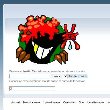
Bienvenue,
Invité
. Merci de
vous connecter
ou de
vous inscrire
.
Connexion avec identifiant, mot de passe et durée de la session
Accueil
Mes drapeaux
Upload Image
Calendrier
Aide
Identifiez-vous
I