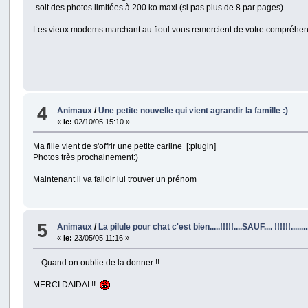
-soit des photos limitées à 200 ko maxi (si pas plus de 8 par pages)
Les vieux modems marchant au fioul vous remercient de votre compréhe
4
Animaux
/
Une petite nouvelle qui vient agrandir la famille :)
«
le:
02/10/05 15:10 »
Ma fille vient de s'offrir une petite carline [:plugin]
Photos très prochainement:)
Maintenant il va falloir lui trouver un prénom
5
Animaux
/
La pilule pour chat c'est bien.....!!!!!....SAUF.... !!!!!!........
«
le:
23/05/05 11:16 »
....Quand on oublie de la donner !!
MERCI DAIDAI !!