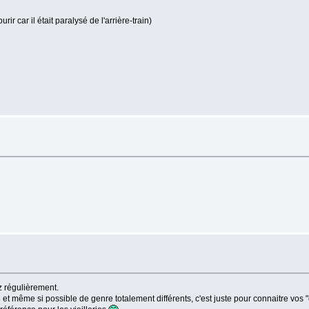
ir car il était paralysé de l'arrière-train)
ez régulièrement.
s
et même si possible de genre totalement différents, c'est juste pour connaitre vos