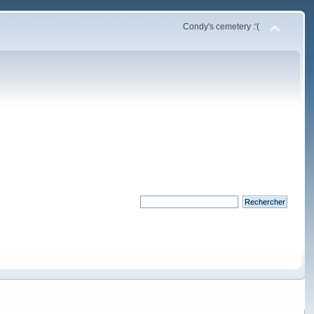
Condy's cemetery :'(