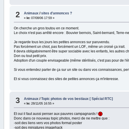
2
Animaux
/
sites d'annonces ?
«
le:
07/08/06 17:59 »
On cherche un gros toutou en ce moment.
Le choix n'est pas arrêté encore : Bouvier bernois, Saint-bernard, Terre-n
Je regarde tous les jours les petites annonces sur paruvendu.
Pas forcément un chiot, pas forcément un LOF., même un croisé ça irait.
Il devra obligatoirement être super sociable avec les enfants, les autres ch
Don ou tout petit prix.
Adoption d'un couple envisageable (même stérilisés, c'est pas pour de l'
Si vous entendez parler de ça sur un site ou dans vos connaissances, p
Et si vous connaissez des sites de petites annonces ça m'interesse.
3
Animaux
/
Topic photos de vos bestiaux [ Spécial RTC]
«
le:
28/11/05 16:55 »
Et oui il faut aussi penser aux pauvres campagnards !
Donc dans ce nouveau topic photos, merci de ne mettre que :
-soit des liens vers vos photos format poster
-soit des miniatures imagehack