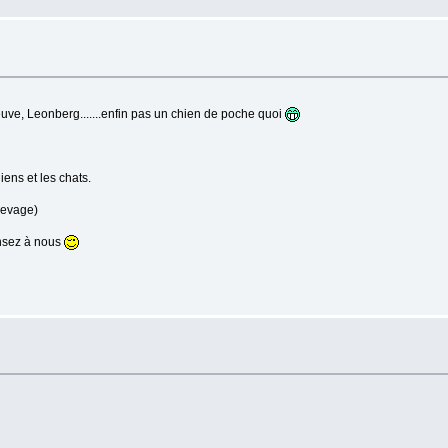
euve, Leonberg.......enfin pas un chien de poche quoi
iens et les chats.
élevage)
ensez à nous