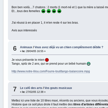
Bon ben voilà....7 chatons : 2 morts (1 mort-né et 1 que la mère a laissé mour
Et....tous des femelles
J'ai réussi à en placer 1, il m'en reste 4 sur les bras.
Avis aux interessés
6
Animaux
/
Vous avez déjà vu un chien complètement débile ?
«
le:
28/04/05 16:55 »
Je vous présente le mien
Tango, spitz de 2 ans, qui se prend pour un bébé humain
http://www.notre-lilou.com/Fourre-tout/tango-balancoire.mpg
7
Le café des arts
/
Vos gouts musicaux
«
le:
27/02/05 12:38 »
Mettez ici une liste de 10 titres maxi, récents ou anciens, que vous écout
Histoire que ce soit plus drole il faut mettre des
titres d'artistes différent