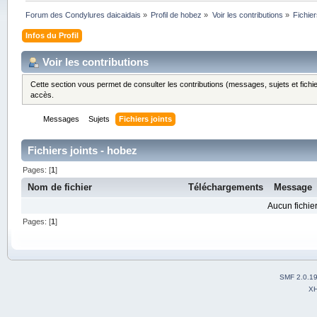
Forum des Condylures daicaidais
»
Profil de hobez
»
Voir les contributions
»
Fichier
Infos du Profil
Voir les contributions
Cette section vous permet de consulter les contributions (messages, sujets et fichie
accès.
Messages
Sujets
Fichiers joints
Fichiers joints - hobez
Pages: [
1
]
Nom de fichier
Téléchargements
Message
Aucun fichier
Pages: [
1
]
SMF 2.0.1
X