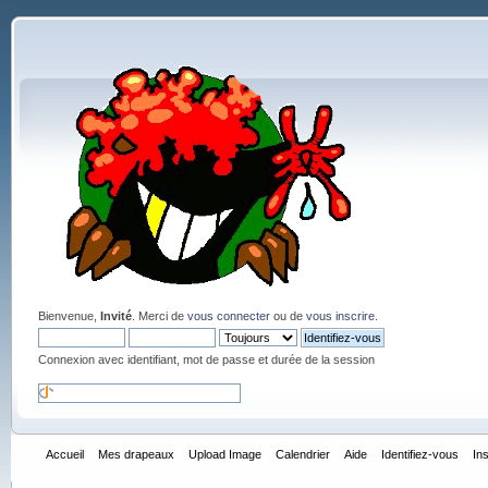
Bienvenue,
Invité
. Merci de
vous connecter
ou de
vous inscrire
.
Connexion avec identifiant, mot de passe et durée de la session
Accueil
Mes drapeaux
Upload Image
Calendrier
Aide
Identifiez-vous
In