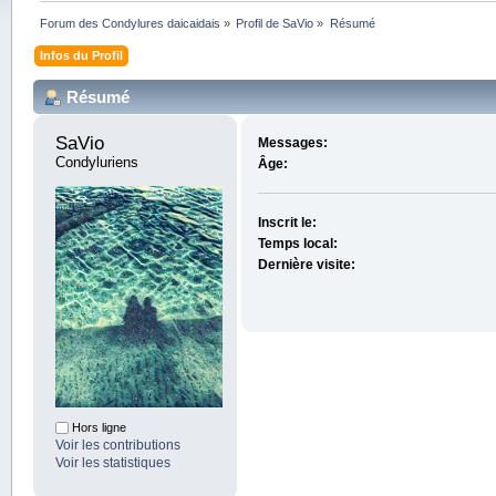
Forum des Condylures daicaidais
»
Profil de SaVio
»
Résumé
Infos du Profil
Résumé
SaVio 
Messages:
Condyluriens
Âge:
Inscrit le:
Temps local:
Dernière visite:
Hors ligne
Voir les contributions
Voir les statistiques