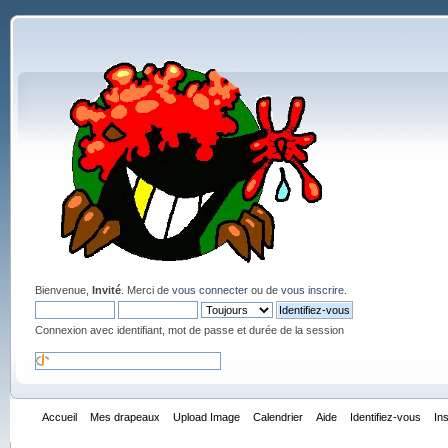
Bienvenue,
Invité
. Merci de
vous connecter
ou de
vous inscrire
.
Connexion avec identifiant, mot de passe et durée de la session
Accueil
Mes drapeaux
Upload Image
Calendrier
Aide
Identifiez-vous
In