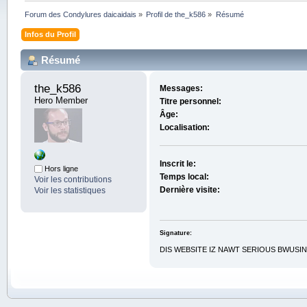
Forum des Condylures daicaidais
»
Profil de the_k586
»
Résumé
Infos du Profil
Résumé
the_k586 
Messages:
Hero Member
Titre personnel:
Âge:
Localisation:
Inscrit le:
Hors ligne
Temps local:
Voir les contributions
Dernière visite:
Voir les statistiques
Signature:
DIS WEBSITE IZ NAWT SERIOUS BWUSINAISS 