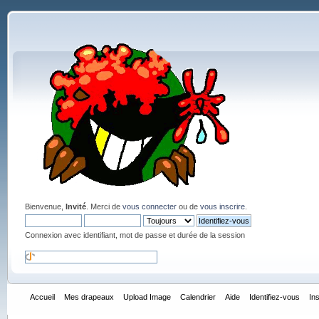
Bienvenue,
Invité
. Merci de
vous connecter
ou de
vous inscrire
.
Connexion avec identifiant, mot de passe et durée de la session
Accueil
Mes drapeaux
Upload Image
Calendrier
Aide
Identifiez-vous
In