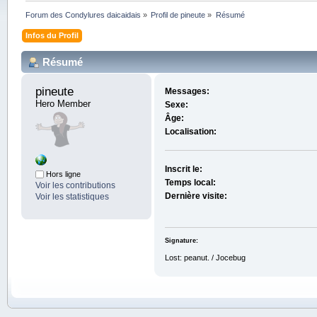
Forum des Condylures daicaidais
»
Profil de pineute
»
Résumé
Infos du Profil
Résumé
pineute 
Messages:
Hero Member
Sexe:
Âge:
Localisation:
Inscrit le:
Hors ligne
Temps local:
Voir les contributions
Dernière visite:
Voir les statistiques
Signature:
Lost: peanut. / Jocebug