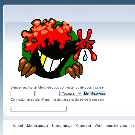
Bienvenue,
Invité
. Merci de
vous connecter
ou de
vous inscrire
.
Connexion avec identifiant, mot de passe et durée de la session
Accueil
Mes drapeaux
Upload Image
Calendrier
Aide
Identifiez-vous
In