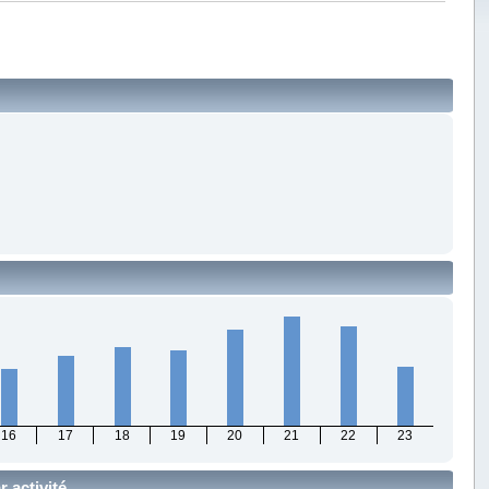
16
17
18
19
20
21
22
23
r activité