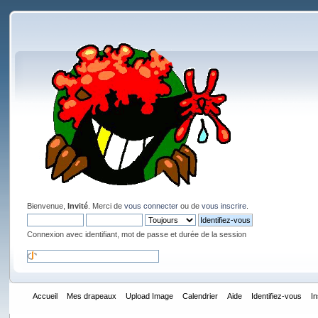
Bienvenue,
Invité
. Merci de
vous connecter
ou de
vous inscrire
.
Connexion avec identifiant, mot de passe et durée de la session
Accueil
Mes drapeaux
Upload Image
Calendrier
Aide
Identifiez-vous
I