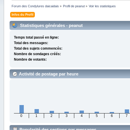
Forum des Condylures daicaidais
»
Profil de peanut
»
Voir les statistiques
Infos du Profil
Statistiques générales - peanut
Temps total passé en ligne:
Total des messages:
Total des sujets commencés:
Nombre de sondages créés:
Nombre de votants:
Activité de postage par heure
0
1
2
3
4
5
6
7
Popularité des sections par messages