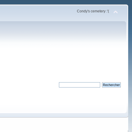
Condy's cemetery :'(