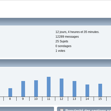
12 jours, 4 heures et 35 minutes.
12289 messages
25 Sujets
0 sondages
1 votes
8
9
10
11
12
13
14
15
Popularité des sections pa