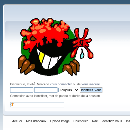
Bienvenue,
Invité
. Merci de
vous connecter
ou de
vous inscrire
.
Connexion avec identifiant, mot de passe et durée de la session
Accueil
Mes drapeaux
Upload Image
Calendrier
Aide
Identifiez-vous
In