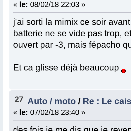
«
le:
08/02/18 22:03 »
j'ai sorti la mimix ce soir ava
batterie ne se vide pas trop, e
ouvert par -3, mais fépacho
Et ca glisse déjà beaucoup
27
Auto / moto
/
Re : Le cai
«
le:
07/02/18 23:40 »
des fois je me dis que je reve