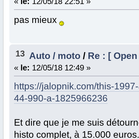
«
le:
12/05/18 22:51 »
pas mieux
13
Auto / moto
/
Re : [ Open
«
le:
12/05/18 12:49 »
https://jalopnik.com/this-1997-
44-990-a-1825966236
Et dire que je me suis détourn
histo complet, à 15.000 euros.