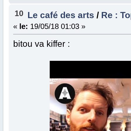
10
Le café des arts
/
Re : T
«
le:
19/05/18 01:03 »
bitou va kiffer :