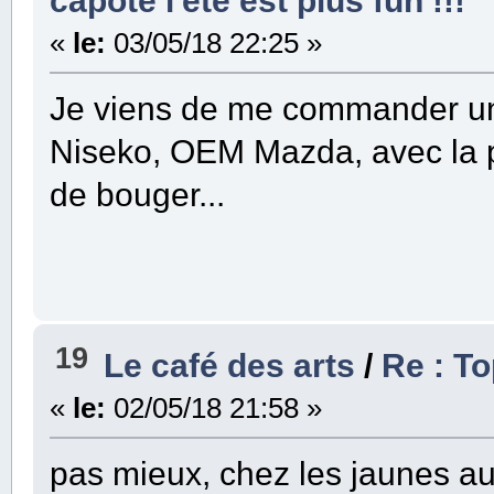
capote l'été est plus fun !!!
«
le:
03/05/18 22:25 »
Je viens de me commander une
Niseko, OEM Mazda, avec la pet
de bouger...
19
Le café des arts
/
Re : T
«
le:
02/05/18 21:58 »
pas mieux, chez les jaunes auss