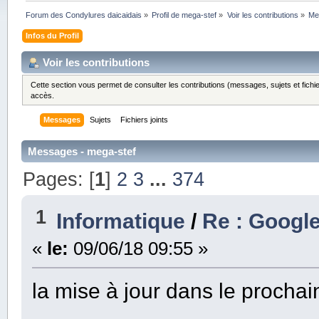
Forum des Condylures daicaidais
»
Profil de mega-stef
»
Voir les contributions
»
Me
Infos du Profil
Voir les contributions
Cette section vous permet de consulter les contributions (messages, sujets et fichie
accès.
Messages
Sujets
Fichiers joints
Messages - mega-stef
Pages: [
1
]
2
3
...
374
1
Informatique
/
Re : Googl
«
le:
09/06/18 09:55 »
la mise à jour dans le prochai