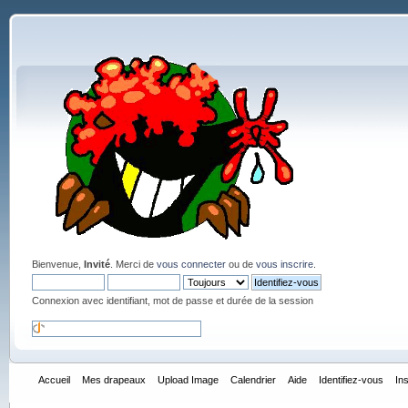
Bienvenue,
Invité
. Merci de
vous connecter
ou de
vous inscrire
.
Connexion avec identifiant, mot de passe et durée de la session
Accueil
Mes drapeaux
Upload Image
Calendrier
Aide
Identifiez-vous
In