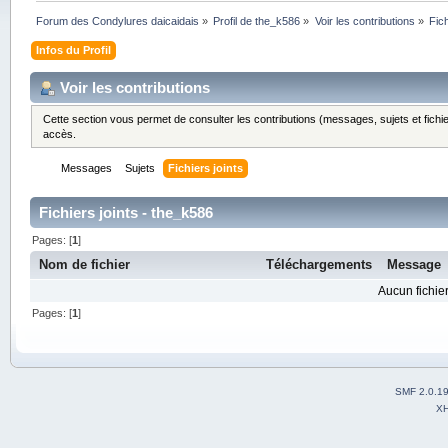
Forum des Condylures daicaidais
»
Profil de the_k586
»
Voir les contributions
»
Fich
Infos du Profil
Voir les contributions
Cette section vous permet de consulter les contributions (messages, sujets et fichie
accès.
Messages
Sujets
Fichiers joints
Fichiers joints - the_k586
Pages: [
1
]
Nom de fichier
Téléchargements
Message
Aucun fichier
Pages: [
1
]
SMF 2.0.1
X