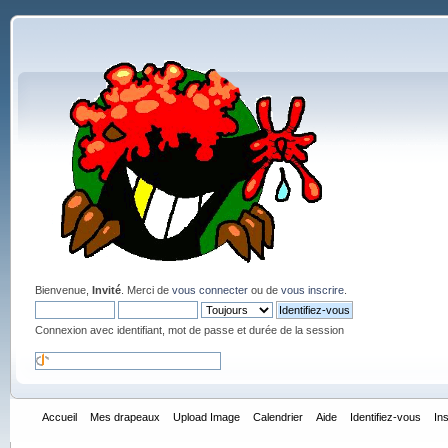
Bienvenue,
Invité
. Merci de
vous connecter
ou de
vous inscrire
.
Connexion avec identifiant, mot de passe et durée de la session
Accueil
Mes drapeaux
Upload Image
Calendrier
Aide
Identifiez-vous
In