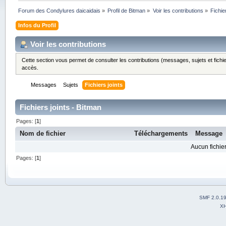
Forum des Condylures daicaidais
»
Profil de Bitman
»
Voir les contributions
»
Fichie
Infos du Profil
Voir les contributions
Cette section vous permet de consulter les contributions (messages, sujets et fichie
accès.
Messages
Sujets
Fichiers joints
Fichiers joints - Bitman
Pages: [
1
]
Nom de fichier
Téléchargements
Message
Aucun fichier
Pages: [
1
]
SMF 2.0.1
X