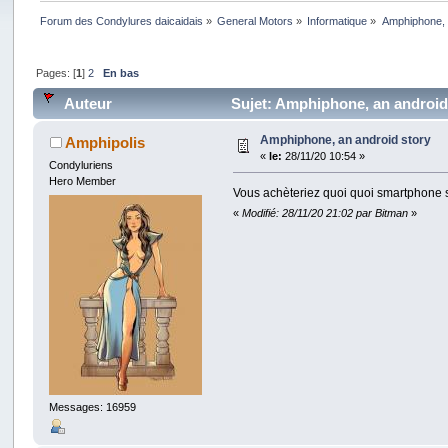
Forum des Condylures daicaidais
»
General Motors
»
Informatique
»
Amphiphone, 
Pages: [
1
]
2
En bas
Auteur
Sujet: Amphiphone, an android 
Amphiphone, an android story
Amphipolis
«
le:
28/11/20 10:54 »
Condyluriens
Hero Member
Vous achèteriez quoi quoi smartphone s
«
Modifié: 28/11/20 21:02 par Bitman
»
Messages: 16959