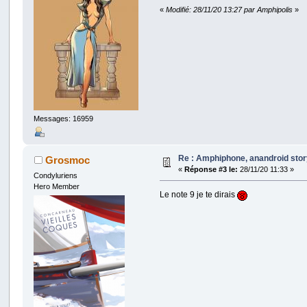
«
Modifié: 28/11/20 13:27 par Amphipolis
»
Messages: 16959
Re : Amphiphone, anandroid sto
Grosmoc
«
Réponse #3 le:
28/11/20 11:33 »
Condyluriens
Hero Member
Le note 9 je te dirais