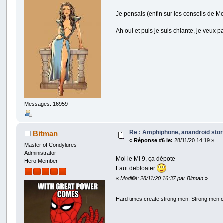
Je pensais (enfin sur les conseils de M
Ah oui et puis je suis chiante, je veu
Messages: 16959
Re : Amphiphone, anandroid sto
Bitman
«
Réponse #6 le:
28/11/20 14:19 »
Master of Condylures
Administrator
Moi le MI 9, ça dépote
Hero Member
Faut debloater
«
Modifié: 28/11/20 16:37 par Bitman
»
Hard times create strong men. Strong men 