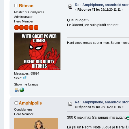
Re : Amphiphone, anandroid sto
Bitman
«
Réponse #1 le:
28/11/20 11:11 »
Master of Condylures
Administrator
Quel budget ?
Hero Member
Le Xiaomi j'en suis plutôt content
Hard times create strong men. Strong men 
Messages: 85894
Sexe:
Show me Uranus
Re : Amphiphone, anandroid sto
Amphipolis
«
Réponse #2 le:
28/11/20 11:15 »
Condyluriens
Hero Member
300 € max max (j'ai jamais mis autant
Là j'ai un Redmi Note 8, que je filerai à