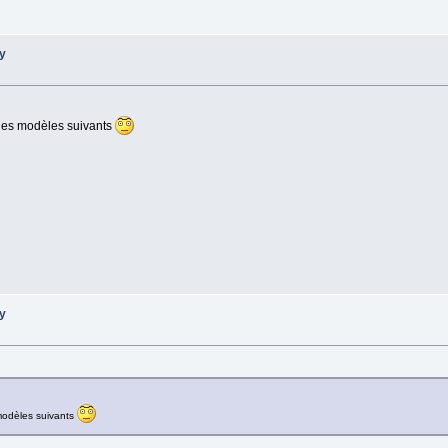
ry
 les modèles suivants
ry
 modèles suivants