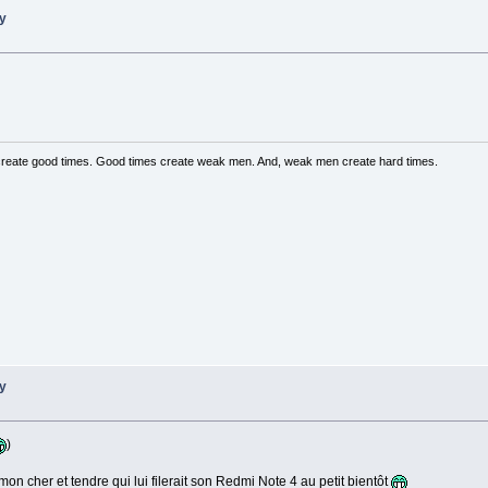
ry
create good times. Good times create weak men. And, weak men create hard times.
ry
)
 mon cher et tendre qui lui filerait son Redmi Note 4 au petit bientôt