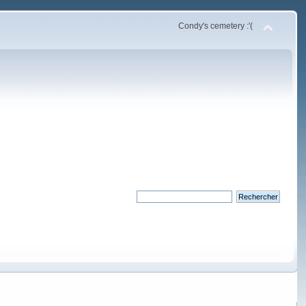
Condy's cemetery :'(