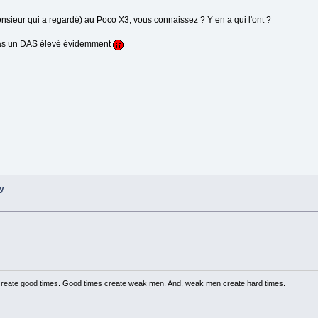
onsieur qui a regardé) au Poco X3, vous connaissez ? Y en a qui l'ont ?
x pas un DAS élevé évidemment
ry
create good times. Good times create weak men. And, weak men create hard times.