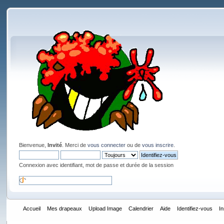
Bienvenue,
Invité
. Merci de
vous connecter
ou de
vous inscrire
.
Connexion avec identifiant, mot de passe et durée de la session
Accueil
Mes drapeaux
Upload Image
Calendrier
Aide
Identifiez-vous
I