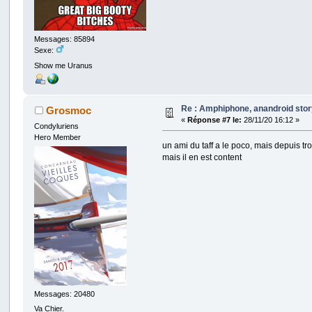
Messages: 85894
Sexe:
Show me Uranus
Re : Amphiphone, anandroid sto
Grosmoc
«
Réponse #7 le:
28/11/20 16:12 »
Condyluriens
Hero Member
un ami du taff a le poco, mais depuis t
mais il en est content
Messages: 20480
Va Chier.