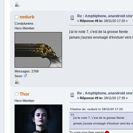
Re : Amphiphone, anandroid sto
nedurb
«
Réponse #8 le:
28/11/20 17:20 »
Condyluriens
Hero Member
j'ai le note 7, c'est de la grosse fiente
jamais j'aurais envisagé d'évoluer vers
Messages: 2768
Sexe:
Re : Amphiphone, anandroid sto
Thor
«
Réponse #9 le:
28/11/20 17:39 »
Hero Member
Citation de: nedurb le 28/11/20 17:20
j'ai le note 7, c'est de la grosse fiente
jamais j'aurais envisagé d'évoluer vers les
Tu sais pas t'en servir