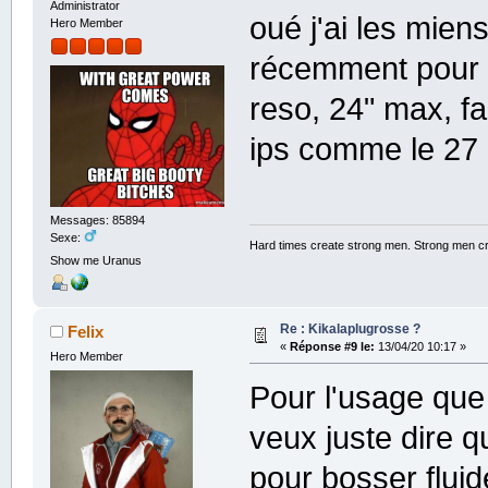
Administrator
oué j'ai les mien
Hero Member
récemment pour 
reso, 24" max, fa
ips comme le 27 d
Messages: 85894
Sexe:
Hard times create strong men. Strong men c
Show me Uranus
Re : Kikalaplugrosse ?
Felix
«
Réponse #9 le:
13/04/20 10:17 »
Hero Member
Pour l'usage que 
veux juste dire 
pour bosser fluid