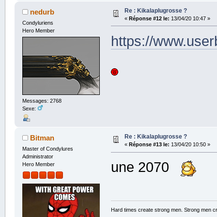
Re : Kikalaplugrosse ?
nedurb
«
Réponse #12 le:
13/04/20 10:47 »
Condyluriens
Hero Member
https://www.us
Messages: 2768
Sexe:
Re : Kikalaplugrosse ?
Bitman
«
Réponse #13 le:
13/04/20 10:50 »
Master of Condylures
Administrator
une 2070
Hero Member
Hard times create strong men. Strong men c