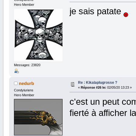
Hero Member
je sais patate
Messages: 23820
Re : Kikalaplugrosse ?
nedurb
«
Réponse #26 le:
02/05/20 13:23 »
Condyluriens
Hero Member
c'est un peut co
fierté à afficher 