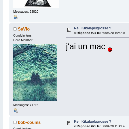
Messages: 23820
Re : Kikalaplugrosse ?
SaVio
«
Réponse #24 le:
30/04/20 10:48 »
Condyluriens
Hero Member
j'ai un mac
Messages: 71716
Re : Kikalaplugrosse ?
bob-coums
«
Réponse #25 le:
30/04/20 11:49 »
Condyluriens