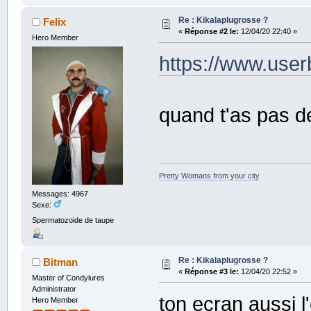
Re : Kikalaplugrosse ?
Felix
«
Réponse #2 le:
12/04/20 22:40 »
Hero Member
https://www.us
quand t'as pas d
Pretty Womans from your city
Messages: 4967
Sexe:
Spermatozoide de taupe
Re : Kikalaplugrosse ?
Bitman
«
Réponse #3 le:
12/04/20 22:52 »
Master of Condylures
Administrator
ton ecran aussi 
Hero Member