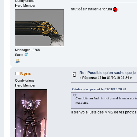
Condyluriens
Hero Member
faut désinstaller le forum
Messages: 2768
Sexe:
Re : Possible qu'on sache que j
Nyou
«
Réponse #4 le:
01/10/19 21:34 »
Condyluriens
Hero Member
Citation de: peanut le 01/10/19 20:41
C'est bitman l'admin qui prend la main sur
ma.place!
Il s'envoie juste des MMS de tes phot