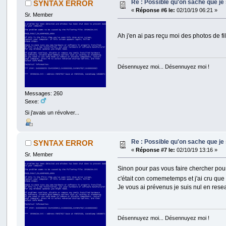
Re : Possible qu'on sache que j
SYNTAX ERROR
«
Réponse #6 le:
02/10/19 06:21 »
Sr. Member
Ah j'en ai pas reçu moi des photos de f
Désennuyez moi... Désennuyez moi !
Messages: 260
Sexe:
Si j'avais un révolver...
Re : Possible qu'on sache que j
SYNTAX ERROR
«
Réponse #7 le:
02/10/19 13:16 »
Sr. Member
Sinon pour pas vous faire chercher pour 
c'était con comemetemps et j'ai cru que
Je vous ai prévenus je suis nul en rese
Désennuyez moi... Désennuyez moi !