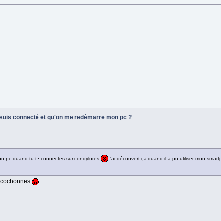
e suis connecté et qu'on me redémarre mon pc ?
 ton pc quand tu te connectes sur condylures
j'ai découvert ça quand il a pu utiliser mon sma
os cochonnes