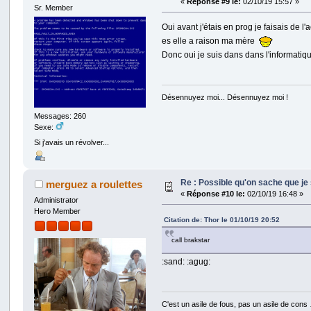
«
Réponse #9 le:
02/10/19 15:57 »
Sr. Member
Oui avant j'étais en prog je faisais de l
es elle a raison ma mère
Donc oui je suis dans dans l'informatiq
Désennuyez moi... Désennuyez moi !
Messages: 260
Sexe:
Si j'avais un révolver...
Re : Possible qu'on sache que j
merguez a roulettes
«
Réponse #10 le:
02/10/19 16:48 »
Administrator
Hero Member
Citation de: Thor le 01/10/19 20:52
call brakstar
:sand: :agug:
C'est un asile de fous, pas un asile de cons