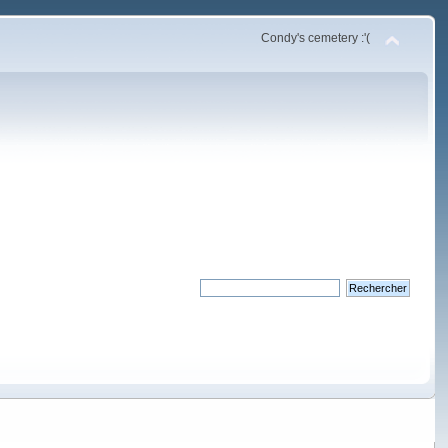
Condy's cemetery :'(