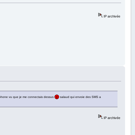
IP archivée
rtphone vu que je me connectais dessus
salaud qui envoie des SMS a
IP archivée