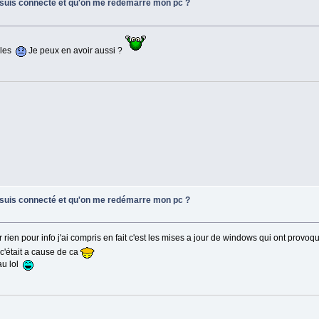
e suis connecté et qu'on me redémarre mon pc ?
illes
Je peux en avoir aussi ?
e suis connecté et qu'on me redémarre mon pc ?
rien pour info j'ai compris en fait c'est les mises a jour de windows qui ont provoq
 c'était a cause de ca
au lol