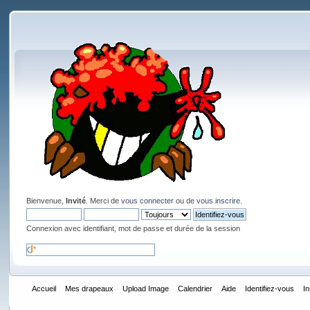
Bienvenue,
Invité
. Merci de
vous connecter
ou de
vous inscrire
.
Connexion avec identifiant, mot de passe et durée de la session
Accueil
Mes drapeaux
Upload Image
Calendrier
Aide
Identifiez-vous
I