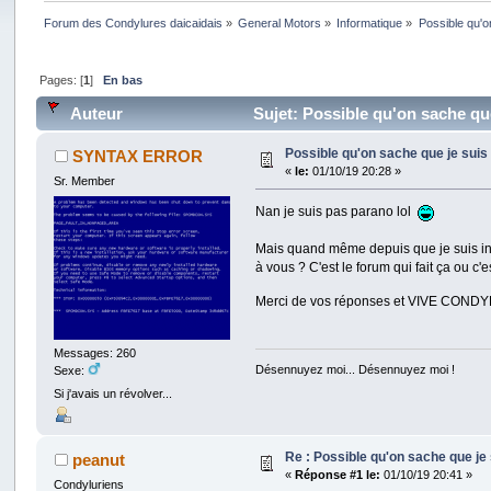
Forum des Condylures daicaidais
»
General Motors
»
Informatique
»
Possible qu'o
Pages: [
1
]
En bas
Auteur
Sujet: Possible qu'on sache qu
Possible qu'on sache que je sui
SYNTAX ERROR
«
le:
01/10/19 20:28 »
Sr. Member
Nan je suis pas parano lol
Mais quand même depuis que je suis insc
à vous ? C'est le forum qui fait ça ou c'
Merci de vos réponses et VIVE CON
Messages: 260
Désennuyez moi... Désennuyez moi !
Sexe:
Si j'avais un révolver...
Re : Possible qu'on sache que j
peanut
«
Réponse #1 le:
01/10/19 20:41 »
Condyluriens