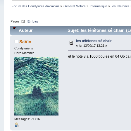
Forum des Condylures daicaidais
»
General Motors
»
Informatique
»
les téléfones 
Pages: [
1
]
En bas
Auteur
Sujet: les téléfones sé chair (L
les téléfones sé chair
SaVio
«
le:
13/09/17 13:21 »
Condyluriens
Hero Member
et le note 8 a 1000 boules en 64 Go ca
Messages: 71716