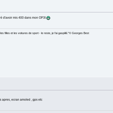
aré d'avoir mis 400 dans mon OP3t
es filles et les voitures de sport - le reste, je l'ai gaspillé."© Georges Best
ns apres, ecran amoled , gps etc