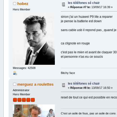
les téléfones sé chair
hobez
«
Réponse #7 le:
13/09/17 16:39 »
Hero Member
sinon j'ai un huawei P9 lite a reparer
je pense la batterie est down
sans cable usb il repond pas , quand je
ca clignote en rouge
c'est pas le mien et avant de claquer 30 
et personne n'as eu ce soucis
Messages: 42508
Bitchy face
les téléfones sé chair
merguez a roulettes
«
Réponse #8 le:
13/09/17 16:50 »
Administrator
Hero Member
reset de tout ce qui est possible en rec
C'est un asile de fous, pas un asile de cons