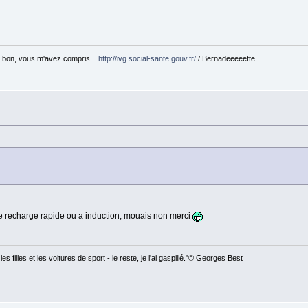
n, bon, vous m'avez compris...
http://ivg.social-sante.gouv.fr/
/ Bernadeeeeette....
e recharge rapide ou a induction, mouais non merci
es filles et les voitures de sport - le reste, je l'ai gaspillé."© Georges Best