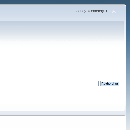
Condy's cemetery :'(