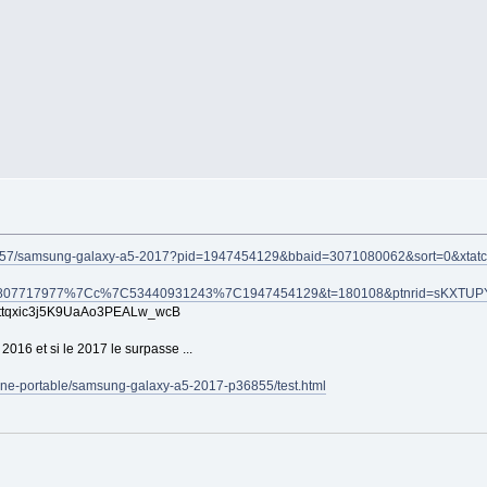
5559457/samsung-galaxy-a5-2017?pid=1947454129&bbaid=3071080062&sort=0
5807717977%7Cc%7C53440931243%7C1947454129&t=180108&ptnrid=sKXTUP
tqxic3j5K9UaAo3PEALw_wcB
16 et si le 2017 le surpasse ...
one-portable/samsung-galaxy-a5-2017-p36855/test.html