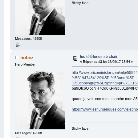
Bitchy face
Messages: 42508
les téléfones sé chair
hobez
«
Réponse #3 le:
13/09/17 13:54 »
Hero Member
http://www.priceminister.com/mfp/
%5B1947454129%5D-%5Bneuf%5D-
%5Bcoolingup%5D&ptnrid=pt%7C31
bg9Dtc6QlocNH7Qd0KPk9pu01dw0F0t
quand je vois comment marche mon A5 20
https://www.lesnumeriques.com/teleph
Bitchy face
Messages: 42508