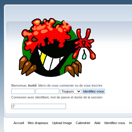
Bienvenue,
Invité
. Merci de
vous connecter
ou de
vous inscrire
.
Connexion avec identifiant, mot de passe et durée de la session
Accueil
Mes drapeaux
Upload Image
Calendrier
Aide
Identifiez-vous
I