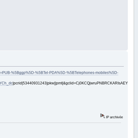
&xtatc=PUB-%5Bggp%5D-%5BTel-PDA%5D-%5BTelephones-mobiles%5D-
YCh_dc
|pcrid|53440931243|pkw||pmt|&gclid=Cj0KCQjwruPNBRCKARIsAEYNXIjt
IP archivée