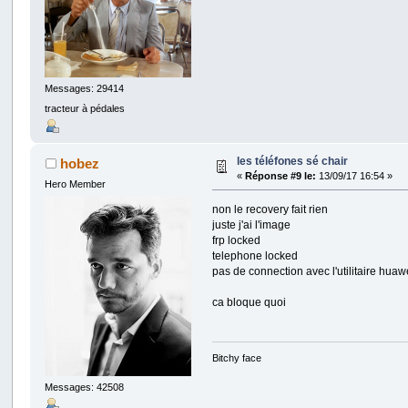
Messages: 29414
tracteur à pédales
les téléfones sé chair
hobez
«
Réponse #9 le:
13/09/17 16:54 »
Hero Member
non le recovery fait rien
juste j'ai l'image
frp locked
telephone locked
pas de connection avec l'utilitaire hu
ca bloque quoi
Bitchy face
Messages: 42508