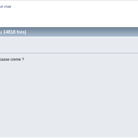
sé chair
u 14818 fois)
 passe creme ?