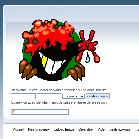
Bienvenue,
Invité
. Merci de
vous connecter
ou de
vous inscrire
.
Connexion avec identifiant, mot de passe et durée de la session
Accueil
Mes drapeaux
Upload Image
Calendrier
Aide
Identifiez-vous
In