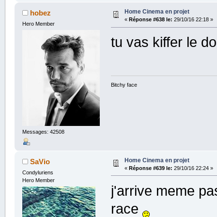
Home Cinema en projet
hobez
«
Réponse #638 le:
29/10/16 22:18 »
Hero Member
tu vas kiffer le do
Bitchy face
Messages: 42508
Home Cinema en projet
SaVio
«
Réponse #639 le:
29/10/16 22:24 »
Condyluriens
Hero Member
j'arrive meme pas
race