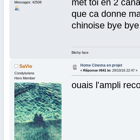
met toi en 2 can
Messages: 42508
que ca donne mai
chinoise bye bye 
Bitchy face
Home Cinema en projet
SaVio
«
Réponse #641 le:
29/10/16 22:47 »
Condyluriens
Hero Member
ouais l'ampli reco