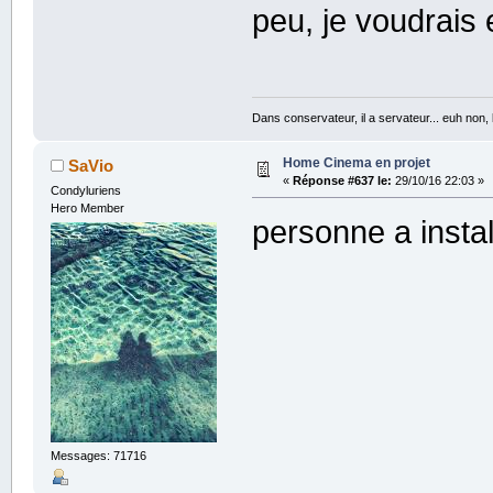
peu, je voudrais 
Dans conservateur, il a servateur... euh non
Home Cinema en projet
SaVio
«
Réponse #637 le:
29/10/16 22:03 »
Condyluriens
Hero Member
personne a instal
Messages: 71716