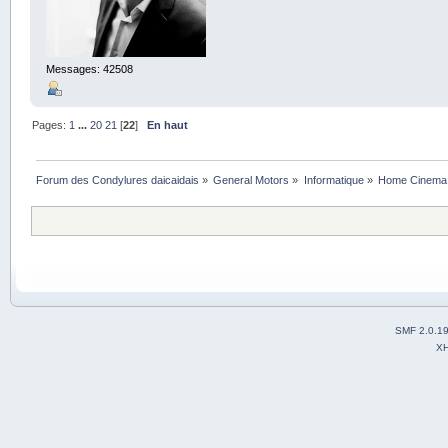
Messages: 42508
Pages:
1
...
20
21
[
22
]
En haut
Forum des Condylures daicaidais
»
General Motors
»
Informatique
»
Home Cinema 
SMF 2.0.1
X