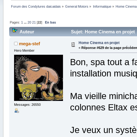
Forum des Condylures daicaidais
»
General Motors
»
Informatique
»
Home Cinema 
Pages:
1
...
20
21
[
22
]
En bas
Auteur
Sujet: Home Cinema en projet 
Home Cinema en projet
mega-stef
«
Réponse #629 de la page précéden
Hero Member
Bon, spa tout a f
installation musi
Ma vieille minic
colonnes Eltax e
Messages: 26550
Je veux un systè