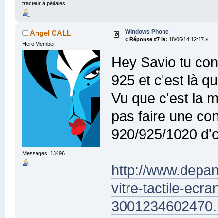
tracteur à pédales
Windows Phone
Angel CALL
«
Réponse #7 le:
18/06/14 12:17 »
Hero Member
Hey Savio tu conn
925 et c'est là qu
Vu que c'est la m
pas faire une co
920/925/1020 d
Messages: 13496
http://www.depan
vitre-tactile-ecr
3001234602470.