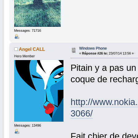
Messages: 71716
Windows Phone
Angel CALL
«
Réponse #26 le:
23/07/14 13:56 »
Hero Member
Pitain y a pas un
coque de recha
http://www.nokia
3066/
Messages: 13496
Fait chier de de