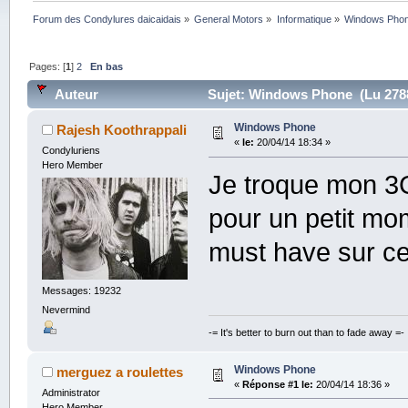
Forum des Condylures daicaidais
»
General Motors
»
Informatique
»
Windows Pho
Pages: [
1
]
2
En bas
Auteur
Sujet: Windows Phone (Lu 2788
Windows Phone
Rajesh Koothrappali
«
le:
20/04/14 18:34 »
Condyluriens
Hero Member
Je troque mon 3
pour un petit mom
must have sur ce
Messages: 19232
Nevermind
-= It's better to burn out than to fade away =-
Windows Phone
merguez a roulettes
«
Réponse #1 le:
20/04/14 18:36 »
Administrator
Hero Member