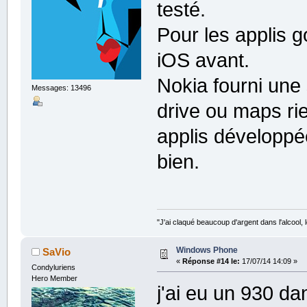
testé.
Pour les applis go
iOS avant.
Nokia fourni une
Messages: 13496
drive ou maps ri
applis développé
bien.
"J'ai claqué beaucoup d'argent dans l'alcool, le
Windows Phone
SaVio
«
Réponse #14 le:
17/07/14 14:09 »
Condyluriens
Hero Member
j'ai eu un 930 da