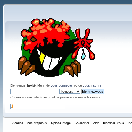
Bienvenue,
Invité
. Merci de
vous connecter
ou de
vous inscrire
.
Connexion avec identifiant, mot de passe et durée de la session
Accueil
Mes drapeaux
Upload Image
Calendrier
Aide
Identifiez-vous
In