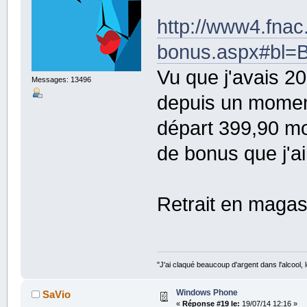
http://www4.fnac
bonus.aspx#bl=
Vu que j'avais 2
Messages: 13496
depuis un moment
départ 399,90 mo
de bonus que j'a
Retrait en maga
"J'ai claqué beaucoup d'argent dans l'alcool, le
Windows Phone
SaVio
«
Réponse #19 le:
19/07/14 12:16 »