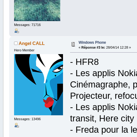
Messages: 71716
Windows Phone
Angel CALL
«
Réponse #3 le:
28/04/14 12:28 »
Hero Member
- HFR8
- Les applis Noki
Cinémagraphe, pa
Projecteur, refoc
- Les applis No
transit, Here city
Messages: 13496
- Freda pour la l