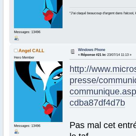
"J'ai claqué beaucoup d'argent dans l'alcool, le
Messages: 13496
Windows Phone
Angel CALL
«
Réponse #21 le:
23/07/14 11:13 »
Hero Member
http://www.micro
presse/communiq
communique.asp
cdba87df4d7b
Pas mal cet entr
Messages: 13496