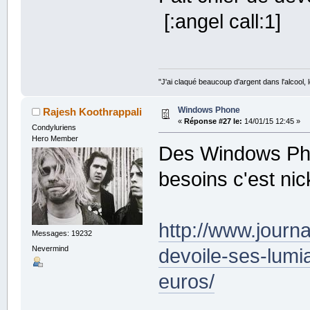
[:angel call:1]
"J'ai claqué beaucoup d'argent dans l'alcool, le
Windows Phone
Rajesh Koothrappali
«
Réponse #27 le:
14/01/15 12:45 »
Condyluriens
Hero Member
Des Windows Phon
besoins c'est nic
http://www.journ
Messages: 19232
Nevermind
devoile-ses-lumi
euros/