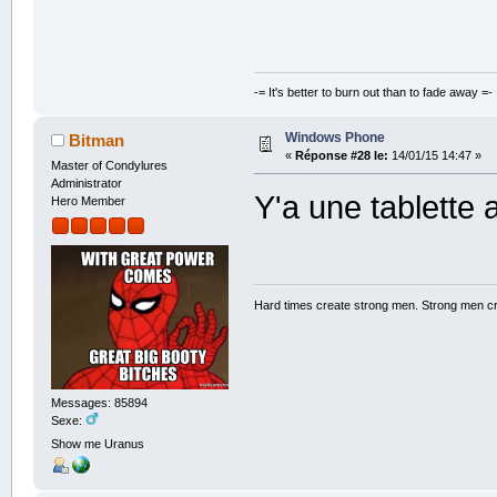
-= It's better to burn out than to fade away =-
Windows Phone
Bitman
«
Réponse #28 le:
14/01/15 14:47 »
Master of Condylures
Administrator
Y'a une tablette 
Hero Member
Hard times create strong men. Strong men c
Messages: 85894
Sexe:
Show me Uranus