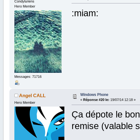
Condyluriens
Hero Member
:miam:
Messages: 71716
Windows Phone
Angel CALL
«
Réponse #20 le:
19/07/14 12:18 »
Hero Member
Ça dépote le bon
remise (valable s