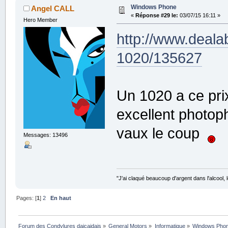
Windows Phone
Angel CALL
«
Réponse #29 le:
03/07/15 16:11 »
Hero Member
http://www.deala
1020/135627
Un 1020 a ce pri
excellent photop
vaux le coup
Messages: 13496
"J'ai claqué beaucoup d'argent dans l'alcool, le
Pages: [
1
]
2
En haut
Forum des Condylures daicaidais
»
General Motors
»
Informatique
»
Windows Pho