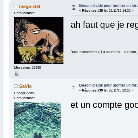
Besoin d'aide pour monter un fo
mega-stef
«
Réponse #38 le:
22/11/13 14:32 »
Hero Member
ah faut que je r
Dans conservateur, il a servateur... euh non
Messages: 26550
Besoin d'aide pour monter un fo
SaVio
«
Réponse #39 le:
22/11/13 22:27 »
Condyluriens
Hero Member
et un compte goo