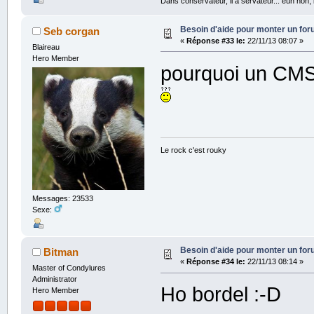
Dans conservateur, il a servateur... euh non
Besoin d'aide pour monter un fo
Seb corgan
«
Réponse #33 le:
22/11/13 08:07 »
Blaireau
Hero Member
pourquoi un CMS
Le rock c'est rouky
Messages: 23533
Sexe:
Besoin d'aide pour monter un fo
Bitman
«
Réponse #34 le:
22/11/13 08:14 »
Master of Condylures
Administrator
Ho bordel :-D
Hero Member