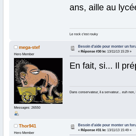
ans, aille au lyc
Le rock c'est rouky
Besoin d'aide pour monter un fo
mega-stef
«
Réponse #30 le:
13/11/13 15:29 »
Hero Member
En fait, si... Il p
Dans conservateur, il a servateur... euh non
Messages: 26550
Besoin d'aide pour monter un fo
Thor941
«
Réponse #31 le:
13/11/13 15:49 »
Hero Member