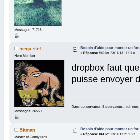
Messages: 71716
Besoin d'aide pour monter un fo
mega-stef
«
Réponse #40 le:
23/11/13 11:04 »
Hero Member
dropbox faut que 
puisse envoyer d
Dans conservateur, il a servateur... euh non
Messages: 26550
Besoin d'aide pour monter un fo
Bitman
«
Réponse #41 le:
23/11/13 21:18 »
Master of Condylures