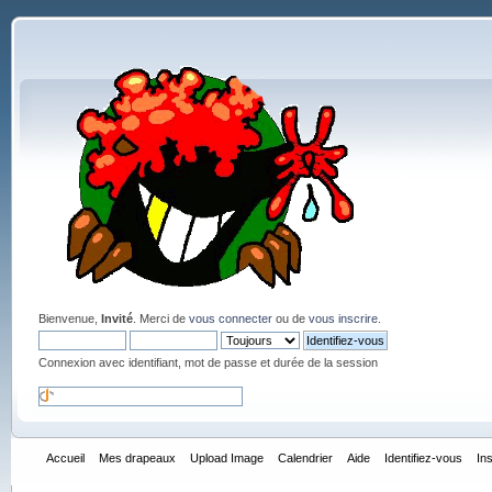
Bienvenue,
Invité
. Merci de
vous connecter
ou de
vous inscrire
.
Connexion avec identifiant, mot de passe et durée de la session
Accueil
Mes drapeaux
Upload Image
Calendrier
Aide
Identifiez-vous
In