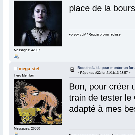
place de la bourse
yo soy culA / Requin brown recluse
Messages: 42597
Besoin d'aide pour monter un fo
mega-stef
«
Réponse #32 le:
21/11/13 23:57 »
Hero Member
Bon, pour créer 
train de tester l
adapté à mes be
Messages: 26550