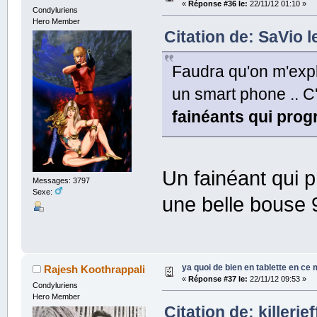
«
Réponse #36 le:
22/11/12 01:10 »
Condyluriens
Hero Member
Citation de: SaVio l
Faudra qu'on m'expli
un smart phone .. 
fainéants qui pro
Un fainéant qui p
Messages: 3797
Sexe:
une belle bous
ya quoi de bien en tablette en ce
Rajesh Koothrappali
«
Réponse #37 le:
22/11/12 09:53 »
Condyluriens
Hero Member
Citation de: killerje