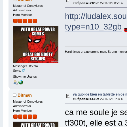
«
Réponse #32 le:
22/11/12 00:23 »
Master of Condylures
Administrator
http://ludalex.s
Hero Member
type=n10_32gb
Hard times create strong men. Strong men c
Messages: 85894
Sexe:
Show me Uranus
ya quoi de bien en tablette en ce
Bitman
«
Réponse #33 le:
22/11/12 01:04 »
Master of Condylures
Administrator
ca me soule je s
Hero Member
tf300t, elle est 