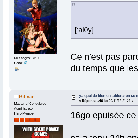
[:al0y]
Ce n'est pas par
Messages: 3797
Sexe:
du temps que les
ya quoi de bien en tablette en ce
Bitman
«
Réponse #46 le:
22/11/12 21:21 »
Master of Condylures
Administrator
16go épuisée ce
Hero Member
ca a tenu 24h e