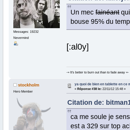
Un mec
fainéant
qu
bouse 95% du tem
Messages: 19232
Nevermind
[:al0y]
-= It's better to burn out than to fade away =-
ya quoi de bien en tablette en ce
stockholm
«
Réponse #38 le:
22/11/12 15:48 »
Hero Member
Citation de: bitman1
ca me soule je sens 
est a 329 sur top ac