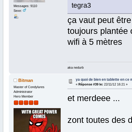
tegra3
Messages: 9110
Sexe:
ça vaut peut êtr
toujours plantée 
wifi à 5 mètres
aka nedurb
ya quoi de bien en tablette en ce
Bitman
«
Réponse #39 le:
22/11/12 16:21 »
Master of Condylures
Administrator
et merdeee ...
Hero Member
zont toutes des d