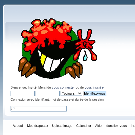
Bienvenue,
Invité
. Merci de
vous connecter
ou de
vous inscrire
.
Connexion avec identifiant, mot de passe et durée de la session
Accueil
Mes drapeaux
Upload Image
Calendrier
Aide
Identifiez-vous
In