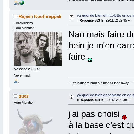
ya quoi de bien en tablette en ce
Rajesh Koothrappali
«
Réponse #53 le:
22/11/12 22:35 »
Condyluriens
Hero Member
Nan mais faire du
hein je m'en car
faire
Messages: 19232
Nevermind
-= It's better to burn out than to fade away =-
ya quoi de bien en tablette en ce
guez
«
Réponse #54 le:
22/11/12 22:38 »
Hero Member
j'ai pas choisi
à la base c'est 