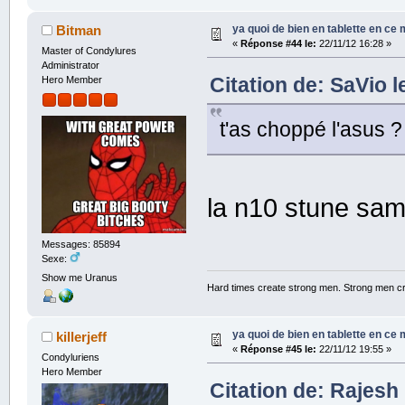
ya quoi de bien en tablette en ce
Bitman
«
Réponse #44 le:
22/11/12 16:28 »
Master of Condylures
Administrator
Citation de: SaVio l
Hero Member
t'as choppé l'asus ?
la n10 stune sa
Messages: 85894
Sexe:
Show me Uranus
Hard times create strong men. Strong men c
ya quoi de bien en tablette en ce
killerjeff
«
Réponse #45 le:
22/11/12 19:55 »
Condyluriens
Hero Member
Citation de: Rajesh