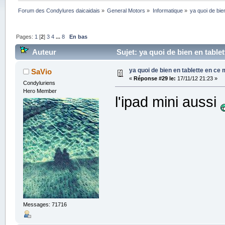
Forum des Condylures daicaidais
»
General Motors
»
Informatique
»
ya quoi de bie
Pages:
1
[
2
]
3
4
...
8
En bas
Auteur
Sujet: ya quoi de bien en table
ya quoi de bien en tablette en ce
SaVio
«
Réponse #29 le:
17/11/12 21:23 »
Condyluriens
Hero Member
l'ipad mini aussi
Messages: 71716