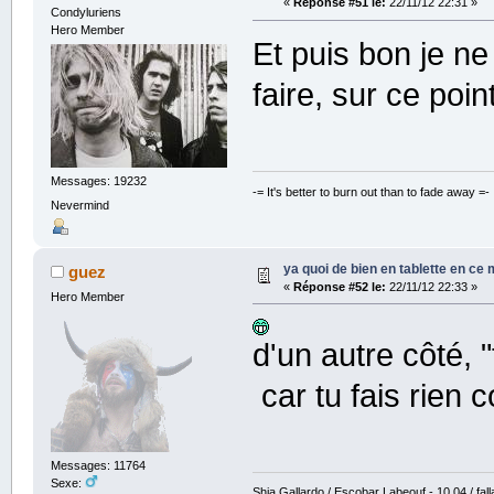
«
Réponse #51 le:
22/11/12 22:31 »
Condyluriens
Hero Member
Et puis bon je ne
faire, sur ce point
Messages: 19232
-= It's better to burn out than to fade away =-
Nevermind
ya quoi de bien en tablette en ce
guez
«
Réponse #52 le:
22/11/12 22:33 »
Hero Member
d'un autre côté, "
car tu fais rien
Messages: 11764
Sexe:
Shia Gallardo / Escobar Labeouf - 10.04 / fall