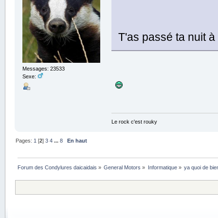
T'as passé ta nuit à
Messages: 23533
Sexe:
Le rock c'est rouky
Pages:
1
[
2
]
3
4
...
8
En haut
Forum des Condylures daicaidais
»
General Motors
»
Informatique
»
ya quoi de bie