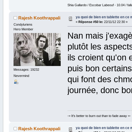
Shia Gallardo / Escobar Labeouf - 10.04 / fall
ya quoi de bien en tablette en ce
Rajesh Koothrappali
«
Réponse #50 le:
22/11/12 22:30 »
Condyluriens
Hero Member
Nan mais j'exagèr
plutôt les aspect
ils croient qu'on
puis bon certain
Messages: 19232
Nevermind
qui font des chm
journée, donc bon
-= It's better to burn out than to fade away =-
ya quoi de bien en tablette en ce
Rajesh Koothrappali