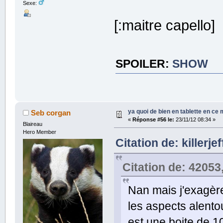
Sexe:
[:maitre capello]
SPOILER
:
SHOW
ya quoi de bien en tablette en ce
Seb corgan
«
Réponse #56 le:
23/11/12 08:34 »
Blaireau
Hero Member
Citation de: killerje
Citation de: 42053
Nan mais j'exagère 
les aspects alentou
est une boite de 1