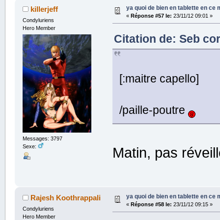
ya quoi de bien en tablette en ce
killerjeff
«
Réponse #57 le:
23/11/12 09:01 »
Condyluriens
Hero Member
Citation de: Seb co
[:maitre capello]
/paille-poutre
Messages: 3797
Sexe:
Matin, pas révei
ya quoi de bien en tablette en ce
Rajesh Koothrappali
«
Réponse #58 le:
23/11/12 09:15 »
Condyluriens
Hero Member