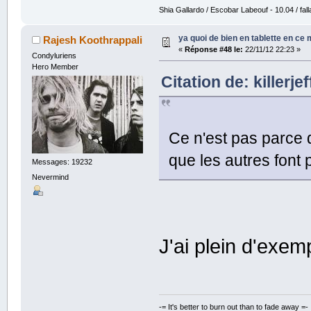
Shia Gallardo / Escobar Labeouf - 10.04 / fall
ya quoi de bien en tablette en ce
Rajesh Koothrappali
«
Réponse #48 le:
22/11/12 22:23 »
Condyluriens
Hero Member
Citation de: killerje
Ce n'est pas parce
que les autres font 
Messages: 19232
Nevermind
J'ai plein d'exe
-= It's better to burn out than to fade away =-