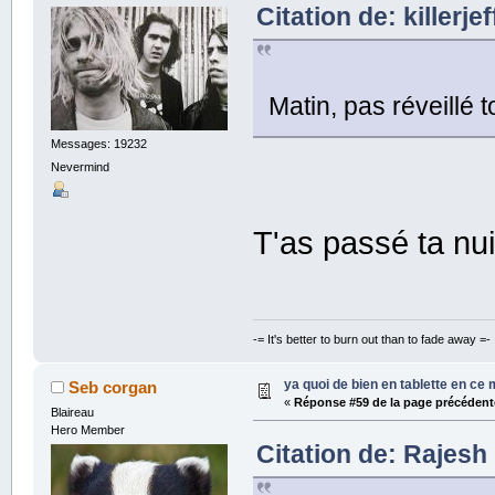
Citation de: killerje
Matin, pas réveillé
Messages: 19232
Nevermind
T'as passé ta nui
-= It's better to burn out than to fade away =-
ya quoi de bien en tablette en ce
Seb corgan
«
Réponse #59 de la page précédent
Blaireau
Hero Member
Citation de: Rajesh