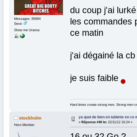
du coup j'ai lurké
les commandes p
Messages: 85894
Sexe:
ce matin
Show me Uranus
j'ai dégainé la c
je suis faible
Hard times create strong men. Strong men c
ya quoi de bien en tablette en ce
stockholm
«
Réponse #40 le:
22/11/12 16:24 »
Hero Member
16 ou 32 Go ?