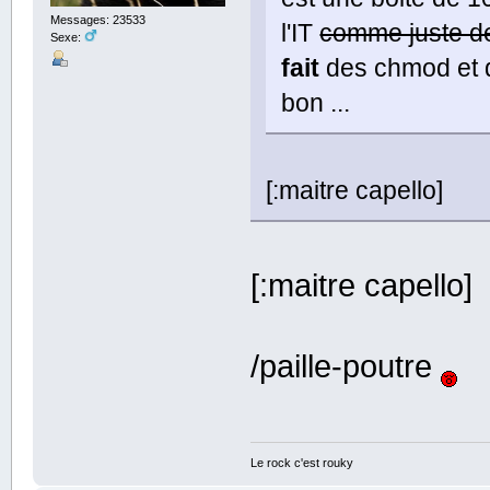
Messages: 23533
l'IT
comme juste de
Sexe:
fait
des chmod et 
bon ...
[:maitre capello]
[:maitre capello]
/paille-poutre
Le rock c'est rouky