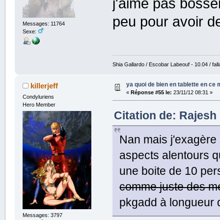
j'aime pas boss
peu pour avoir d
Messages: 11764
Sexe:
Shia Gallardo / Escobar Labeouf - 10.04 / fall
ya quoi de bien en tablette en ce
killerjeff
«
Réponse #55 le:
23/11/12 08:31 »
Condyluriens
Hero Member
Citation de: Rajesh
Nan mais j'exagère s
aspects alentours qu
une boite de 10 per
comme juste des me
pkgadd à longueur d
Messages: 3797