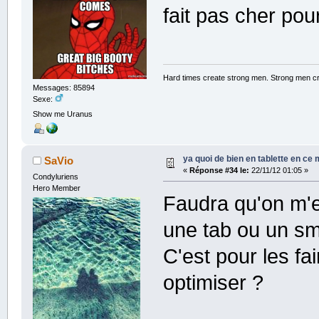
fait pas cher pou
Hard times create strong men. Strong men c
Messages: 85894
Sexe:
Show me Uranus
ya quoi de bien en tablette en ce
SaVio
«
Réponse #34 le:
22/11/12 01:05 »
Condyluriens
Hero Member
Faudra qu'on m'ex
une tab ou un sm
C'est pour les f
optimiser ?