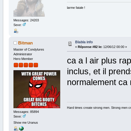
larme fatale !
Messages: 24203
Sexe:
Blabla info
Bitman
«
Réponse #82 le:
12/06/12 00:00 »
Master of Condylures
Administrator
ca a l air plus ra
Hero Member
inclus, et il pre
normalement ca 
Hard times create strong men. Strong men c
Messages: 85894
Sexe:
Show me Uranus