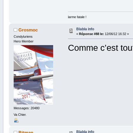
larme fatale !
Blabla info
Grosmoc
«
Réponse #88 le:
12/06/12 16:32 »
Condyluriens
Hero Member
Comme c'est tout
Messages: 20480
Va Chier.
Blabla info
Bitman