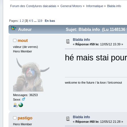
Forum des Condylures daicaidais
»
General Motors
»
Informatique
»
Blabla info
Pages:
1
2
[
3
]
4
5
...
119
En bas
Auteur
Sujet: Blabla info (Lu 1148136 
Blabla info
mout
«
Réponse #59 le:
12/05/12 15:39 »
videur (de verres)
Hero Member
hé mais stai pour
welcome to the future / la lose / bricomout
Messages: 36253
Sexe:
Blabla info
pastigo
«
Réponse #60 le:
12/05/12 21:28 »
Hero Member