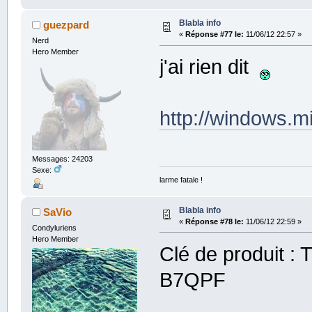
Blabla info
guezpard
«
Réponse #77 le:
11/06/12 22:57 »
Nerd
Hero Member
j'ai rien dit
http://windows.m
Messages: 24203
Sexe:
larme fatale !
Blabla info
SaVio
«
Réponse #78 le:
11/06/12 22:59 »
Condyluriens
Hero Member
Clé de produit
B7QPF