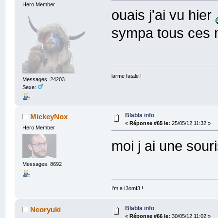
Hero Member
ouais j'ai vu hier
sympa tous ces 
larme fatale !
Messages: 24203
Sexe:
Blabla info
MickeyNox
«
Réponse #65 le:
25/05/12 11:32 »
Hero Member
moi j ai une sou
Messages: 8692
I'm a I3omI3 !
Blabla info
Neoryuki
«
Réponse #66 le:
30/05/12 11:02 »