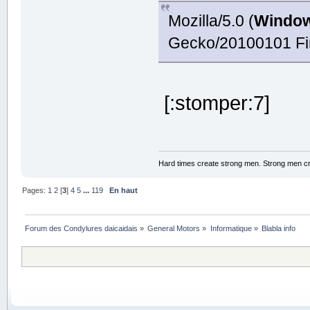
Mozilla/5.0 (
Window
Gecko/20100101 Fir
[:stomper:7]
Hard times create strong men. Strong men c
Pages:
1
2
[
3
]
4
5
...
119
En haut
Forum des Condylures daicaidais
»
General Motors
»
Informatique
»
Blabla info