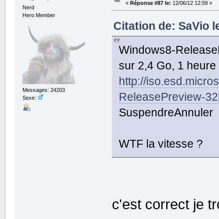
«
Réponse #87 le:
12/06/12 12:59 »
Nerd
Hero Member
Citation de: SaVio l
Windows8-ReleasePr
sur 2,4 Go, 1 heure
http://iso.esd.m
Messages: 24203
ReleasePreview-32b
Sexe:
SuspendreAnnuler
WTF la vitesse ?
c'est correct je t