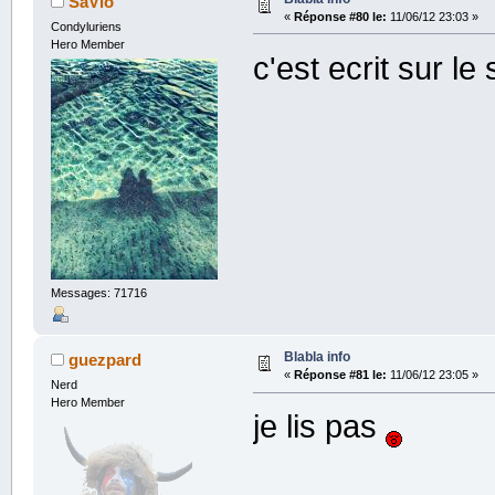
SaVio
«
Réponse #80 le:
11/06/12 23:03 »
Condyluriens
Hero Member
c'est ecrit sur le
Messages: 71716
Blabla info
guezpard
«
Réponse #81 le:
11/06/12 23:05 »
Nerd
Hero Member
je lis pas