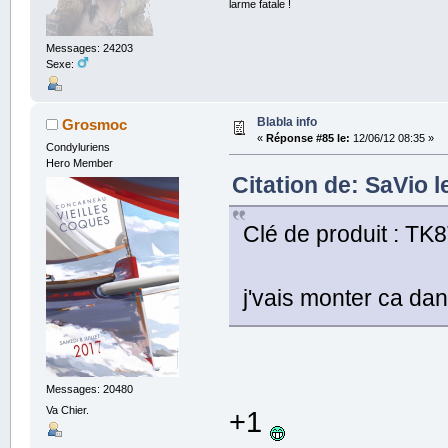
larme fatale !
Messages: 24203
Sexe:
Blabla info
Grosmoc
«
Réponse #85 le:
12/06/12 08:35 »
Condyluriens
Hero Member
Citation de: SaVio l
Clé de produit :
j'vais monter ca da
Messages: 20480
Va Chier.
+1