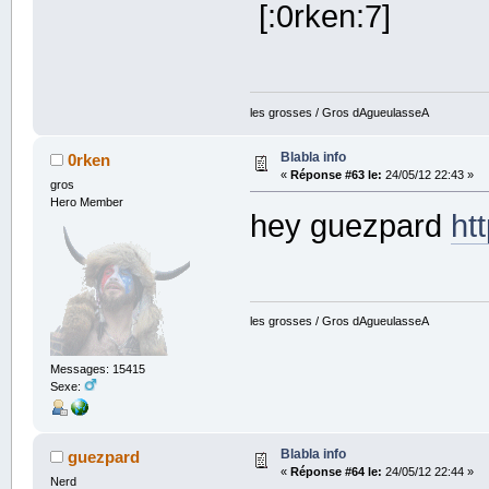
[:0rken:7]
les grosses / Gros dAgueulasseA
Blabla info
0rken
«
Réponse #63 le:
24/05/12 22:43 »
gros
Hero Member
hey guezpard
htt
les grosses / Gros dAgueulasseA
Messages: 15415
Sexe:
Blabla info
guezpard
«
Réponse #64 le:
24/05/12 22:44 »
Nerd