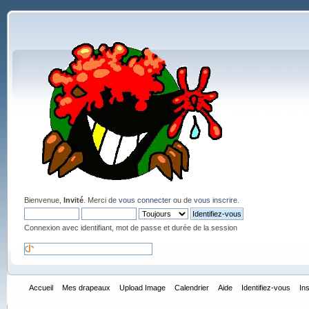
Bienvenue,
Invité
. Merci de
vous connecter
ou de
vous inscrire
.
Connexion avec identifiant, mot de passe et durée de la session
Accueil
Mes drapeaux
Upload Image
Calendrier
Aide
Identifiez-vous
In