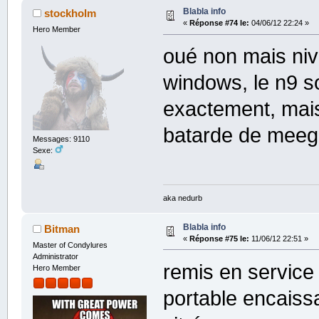
Blabla info
stockholm
«
Réponse #74 le:
04/06/12 22:24 »
Hero Member
oué non mais ni
windows, le n9 so
exactement, mais
batarde de meego
Messages: 9110
Sexe:
aka nedurb
Blabla info
Bitman
«
Réponse #75 le:
11/06/12 22:51 »
Master of Condylures
Administrator
remis en service
Hero Member
portable encaissa