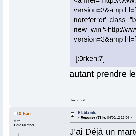
<a href="http://ww
version=3&amp;hl=f
noreferrer" class="
new_win">http://w
version=3&amp;hl=
[:0rken:7]
autant prendre l
aka nedurb
Blabla info
0rken
«
Réponse #72 le:
04/06/12 21:56 »
gros
Hero Member
J'ai Déjà un mar