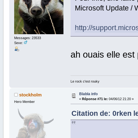
Microsoft Update /
http://support.micr
Messages: 23533
Sexe:
ah ouais elle est
Le rock c'est rouky
Blabla info
stockholm
«
Réponse #71 le:
04/06/12 21:20 »
Hero Member
Citation de: 0rken l