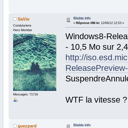
Blabla info
SaVio
«
Réponse #86 le:
12/06/12 12:53 »
Condyluriens
Hero Member
Windows8-Releas
- 10,5 Mo sur 2,
http://iso.es
ReleasePreview-
SuspendreAnnul
Messages: 71716
WTF la vitesse ?
Blabla info
guezpard