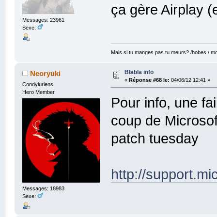
ça gère Airplay (
Messages: 23961
Sexe:
Mais si tu manges pas tu meurs? /hobes / mot
Blabla info
Neoryuki
«
Réponse #68 le:
04/06/12 12:41 »
Condyluriens
Hero Member
Pour info, une fai
coup de Microso
patch tuesday
http://support.m
Messages: 18983
Sexe: