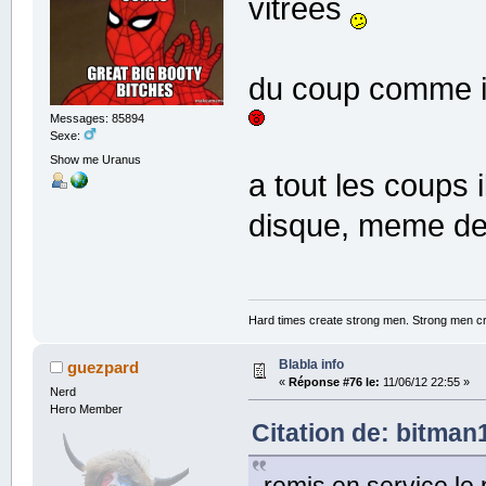
vitrées
du coup comme il
Messages: 85894
Sexe:
Show me Uranus
a tout les coups 
disque, meme des
Hard times create strong men. Strong men c
Blabla info
guezpard
«
Réponse #76 le:
11/06/12 22:55 »
Nerd
Hero Member
Citation de: bitman1
remis en service le