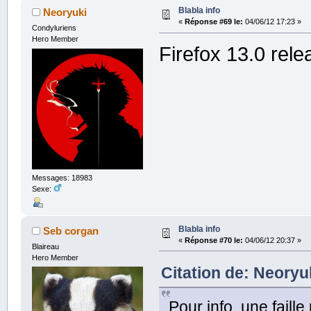
Blabla info
Neoryuki
«
Réponse #69 le:
04/06/12 17:23 »
Condyluriens
Hero Member
Firefox 13.0 rele
Messages: 18983
Sexe:
Blabla info
Seb corgan
«
Réponse #70 le:
04/06/12 20:37 »
Blaireau
Hero Member
Citation de: Neoryuk
Pour info, une faill