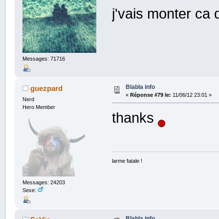
j'vais monter ca
Messages: 71716
Blabla info
guezpard
«
Réponse #79 le:
11/06/12 23:01 »
Nerd
Hero Member
thanks
larme fatale !
Messages: 24203
Sexe:
Blabla info