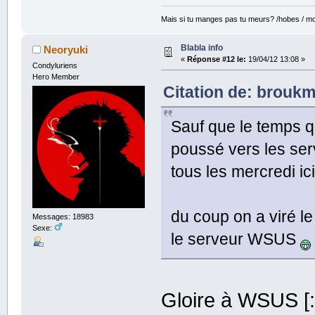
Mais si tu manges pas tu meurs? /hobes / mot
Blabla info
Neoryuki
«
Réponse #12 le:
19/04/12 13:08 »
Condyluriens
Hero Member
Citation de: broukm
Sauf que le temps q
poussé vers les ser
tous les mercredi ici
du coup on a viré le
Messages: 18983
Sexe:
le serveur WSUS
Gloire à WSUS [:t