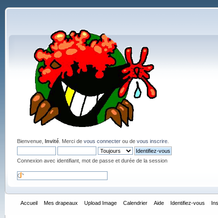
Bienvenue,
Invité
. Merci de
vous connecter
ou de
vous inscrire
.
Connexion avec identifiant, mot de passe et durée de la session
Accueil
Mes drapeaux
Upload Image
Calendrier
Aide
Identifiez-vous
In