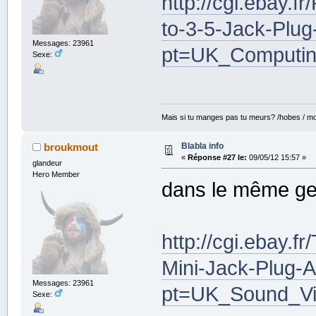
http://cgi.ebay.f
to-3-5-Jack-Plu
Messages: 23961
pt=UK_Computin
Sexe:
Mais si tu manges pas tu meurs? /hobes / mot
Blabla info
broukmout
«
Réponse #27 le:
09/05/12 15:57 »
glandeur
Hero Member
dans le même ge
http://cgi.ebay.f
Mini-Jack-Plug-
Messages: 23961
pt=UK_Sound_Vi
Sexe: