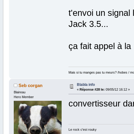
t'envoi un signal
Jack 3.5...
ça fait appel à l
Mais si tu manges pas tu meurs? /hobes / mot
Blabla info
Seb corgan
«
Réponse #28 le:
09/05/12 16:12 »
Blaireau
Hero Member
convertisseur da
Le rock c'est rouky