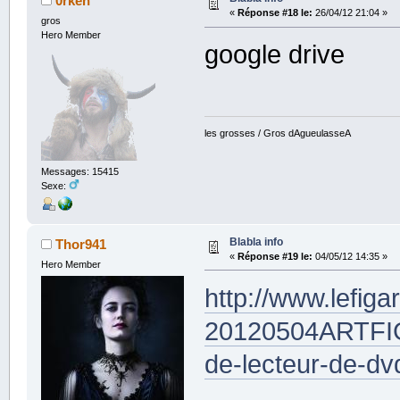
0rken
«
Réponse #18 le:
26/04/12 21:04 »
gros
Hero Member
google drive
les grosses / Gros dAgueulasseA
Messages: 15415
Sexe:
Blabla info
Thor941
«
Réponse #19 le:
04/05/12 14:35 »
Hero Member
http://www.lefiga
20120504ARTFIG
de-lecteur-de-dv