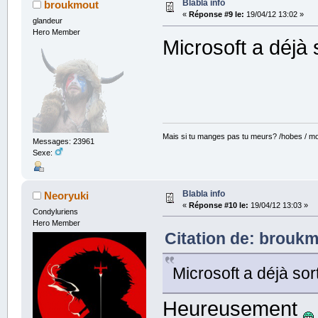
Blabla info
broukmout
«
Réponse #9 le:
19/04/12 13:02 »
glandeur
Hero Member
Microsoft a déjà s
Mais si tu manges pas tu meurs? /hobes / mot
Messages: 23961
Sexe:
Blabla info
Neoryuki
«
Réponse #10 le:
19/04/12 13:03 »
Condyluriens
Hero Member
Citation de: broukm
Microsoft a déjà sort
Heureusement