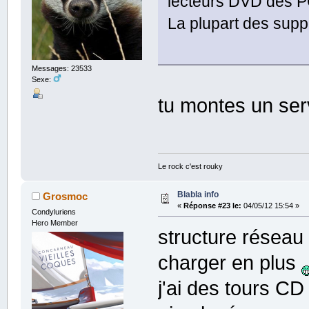
lecteurs DVD des PC,
La plupart des sup
Messages: 23533
Sexe:
tu montes un ser
Le rock c'est rouky
Blabla info
Grosmoc
«
Réponse #23 le:
04/05/12 15:54 »
Condyluriens
Hero Member
structure réseau 
charger en plus
j'ai des tours CD