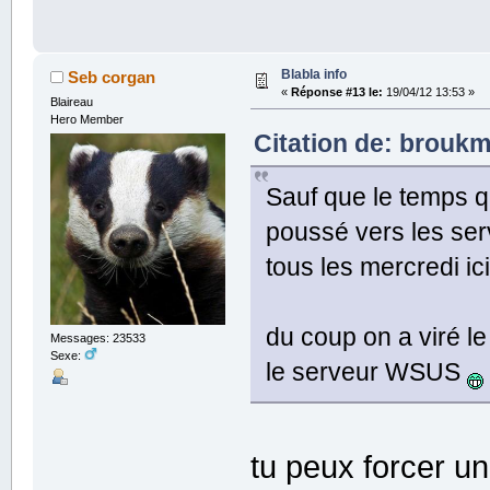
Blabla info
Seb corgan
«
Réponse #13 le:
19/04/12 13:53 »
Blaireau
Hero Member
Citation de: broukm
Sauf que le temps q
poussé vers les ser
tous les mercredi ici
du coup on a viré le
Messages: 23533
Sexe:
le serveur WSUS
tu peux forcer u