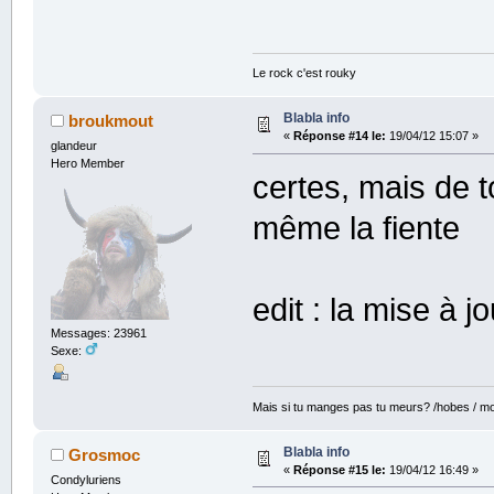
Le rock c'est rouky
Blabla info
broukmout
«
Réponse #14 le:
19/04/12 15:07 »
glandeur
Hero Member
certes, mais de 
même la fiente
edit : la mise à jo
Messages: 23961
Sexe:
Mais si tu manges pas tu meurs? /hobes / mot
Blabla info
Grosmoc
«
Réponse #15 le:
19/04/12 16:49 »
Condyluriens