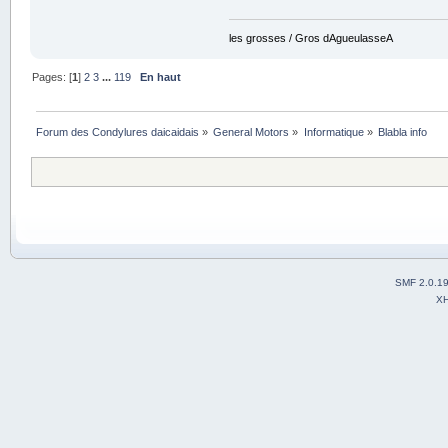
les grosses / Gros dAgueulasseA
Pages: [
1
]
2
3
...
119
En haut
Forum des Condylures daicaidais
»
General Motors
»
Informatique
»
Blabla info
SMF 2.0.1
X