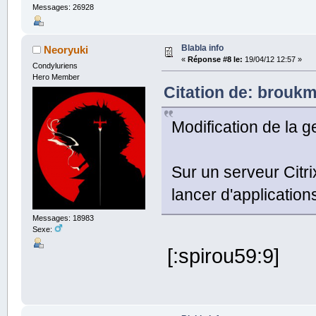
Messages: 26928
Blabla info
Neoryuki
«
Réponse #8 le:
19/04/12 12:57 »
Condyluriens
Hero Member
Citation de: broukm
Modification de la g
Sur un serveur Citr
lancer d'applicatio
Messages: 18983
Sexe:
[:spirou59:9]