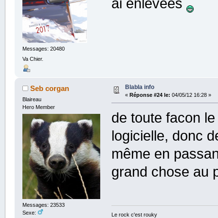
ai enlevées
Messages: 20480
Va Chier.
Blabla info
Seb corgan
«
Réponse #24 le:
04/05/12 16:28 »
Blaireau
Hero Member
de toute facon le 
logicielle, donc 
même en passant
grand chose au
Messages: 23533
Sexe:
Le rock c'est rouky