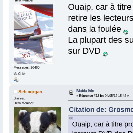
Hero Member
Ouaip, car à titre
retire les lecteu
dans la foulée
La plupart des s
sur DVD
Messages: 20480
Va Chier.
Blabla info
Seb corgan
«
Réponse #22 le:
04/05/12 15:42 »
Blaireau
Hero Member
Citation de: Grosmo
Ouaip, car à titre pr