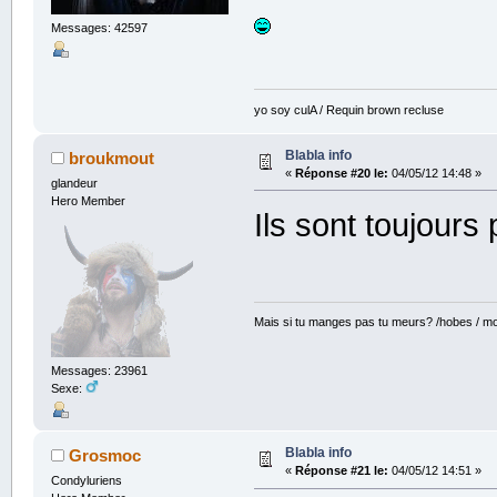
Messages: 42597
yo soy culA / Requin brown recluse
Blabla info
broukmout
«
Réponse #20 le:
04/05/12 14:48 »
glandeur
Hero Member
Ils sont toujours 
Mais si tu manges pas tu meurs? /hobes / mot
Messages: 23961
Sexe:
Blabla info
Grosmoc
«
Réponse #21 le:
04/05/12 14:51 »
Condyluriens