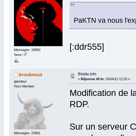
PaKTN va nous l'exp
[:ddr555]
Messages: 18983
Sexe:
Blabla info
broukmout
«
Réponse #6 le:
19/04/12 12:20 »
glandeur
Hero Member
Modification de l
RDP.
Sur un serveur C
Messages: 23961