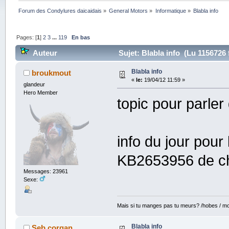
Forum des Condylures daicaidais
»
General Motors
»
Informatique
»
Blabla info
Pages: [
1
]
2
3
...
119
En bas
Auteur
Sujet: Blabla info (Lu 1156726 
Blabla info
broukmout
«
le:
19/04/12 11:59 »
glandeur
Hero Member
topic pour parler 
info du jour pour
KB2653956 de ch
Messages: 23961
Sexe:
Mais si tu manges pas tu meurs? /hobes / mot
Blabla info
Seb corgan