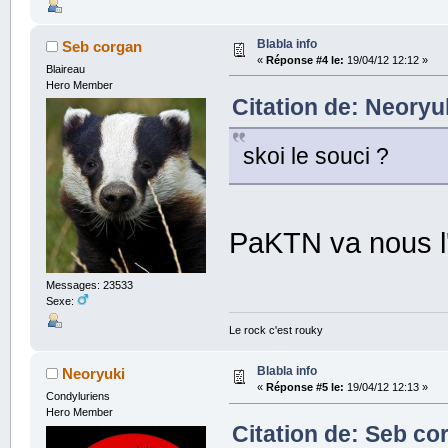
Blabla info
Seb corgan
«
Réponse #4 le:
19/04/12 12:12 »
Blaireau
Hero Member
Citation de: Neoryuk
skoi le souci ?
PaKTN va nous l'
Messages: 23533
Sexe:
Le rock c'est rouky
Blabla info
Neoryuki
«
Réponse #5 le:
19/04/12 12:13 »
Condyluriens
Hero Member
Citation de: Seb co