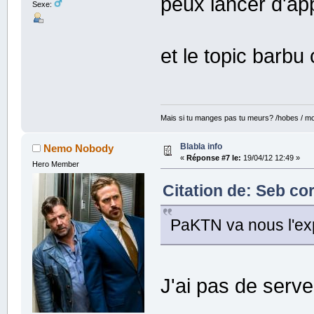
peux lancer d'ap
Sexe:
et le topic barbu
Mais si tu manges pas tu meurs? /hobes / mot
Blabla info
Nemo Nobody
«
Réponse #7 le:
19/04/12 12:49 »
Hero Member
Citation de: Seb co
PaKTN va nous l'exp
J'ai pas de serve