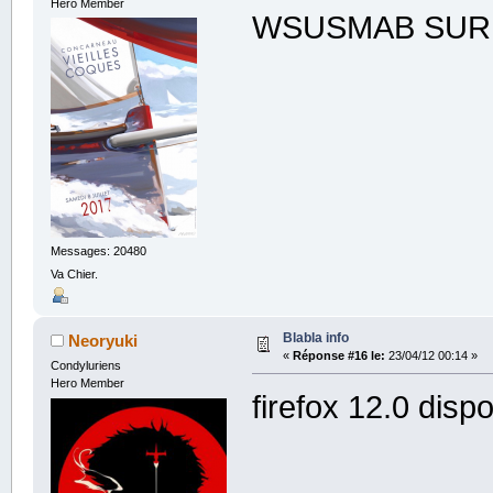
Hero Member
WSUSMAB SUR 
Messages: 20480
Va Chier.
Blabla info
Neoryuki
«
Réponse #16 le:
23/04/12 00:14 »
Condyluriens
Hero Member
firefox 12.0 disp