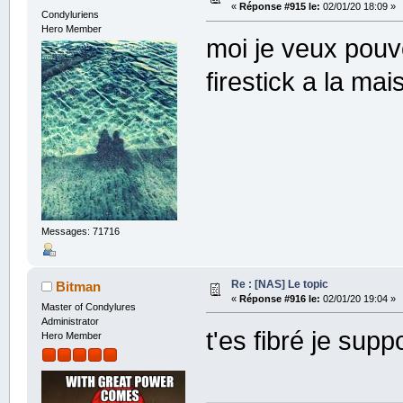
«
Réponse #915 le:
02/01/20 18:09 »
Condyluriens
Hero Member
moi je veux pouv
firestick a la m
Messages: 71716
Re : [NAS] Le topic
Bitman
«
Réponse #916 le:
02/01/20 19:04 »
Master of Condylures
Administrator
t'es fibré je sup
Hero Member