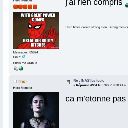
j'ai rien compris
Hero Member
Hard times create strong men. Strong men c
Messages: 85894
Sexe:
Show me Uranus
Re : [NAS] Le topic
Thor
«
Réponse #904 le:
09/05/19 20:41 »
Hero Member
ca m'etonne pa