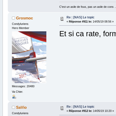
C'est un asile de fous, pas un asile de cons 
Re : [NAS] Le topic
Grosmoc
«
Réponse #911 le:
14/05/19 08:56 »
Condyluriens
Hero Member
Et si ca rate, for
Messages: 20480
Va Chier.
Re : [NAS] Le topic
SaVio
«
Réponse #912 le:
14/05/19 10:20 »
Condyluriens