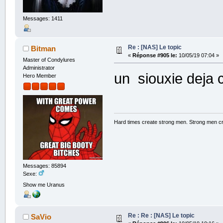
Messages: 1411
Re : [NAS] Le topic
Bitman
«
Réponse #905 le:
10/05/19 07:04 »
Master of Condylures
Administrator
un siouxie deja 
Hero Member
Hard times create strong men. Strong men c
Messages: 85894
Sexe:
Show me Uranus
Re : Re : [NAS] Le topic
SaVio