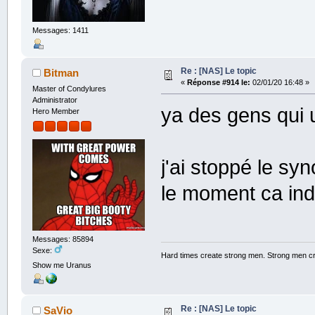
Messages: 1411
Re : [NAS] Le topic
Bitman
«
Réponse #914 le:
02/01/20 16:48 »
Master of Condylures
Administrator
ya des gens qui ut
Hero Member
j'ai stoppé le sy
le moment ca ind
Messages: 85894
Sexe:
Hard times create strong men. Strong men c
Show me Uranus
Re : [NAS] Le topic
SaVio