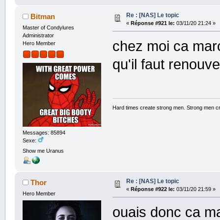
Re : [NAS] Le topic
Bitman
«
Réponse #921 le:
03/11/20 21:24 »
Master of Condylures
Administrator
chez moi ca marc
Hero Member
qu'il faut renouv
Hard times create strong men. Strong men c
Messages: 85894
Sexe:
Show me Uranus
Re : [NAS] Le topic
Thor
«
Réponse #922 le:
03/11/20 21:59 »
Hero Member
ouais donc ca m