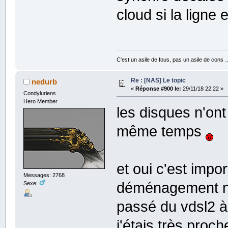
cloud si la ligne
C'est un asile de fous, pas un asile de cons 
Re : [NAS] Le topic
nedurb
«
Réponse #900 le:
29/11/18 22:22 »
Condyluriens
Hero Member
les disques n'on
même temps
et oui c'est impo
Messages: 2768
déménagement n'e
Sexe:
passé du vdsl2 à
j'étais très proc