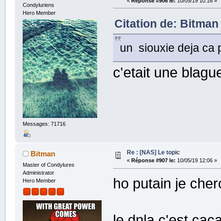
«
Réponse #906 le:
10/05/19 10:16 »
Condyluriens
Hero Member
Citation de: Bitman 
un siouxie deja ca 
c'etait une blagu
Messages: 71716
Re : [NAS] Le topic
Bitman
«
Réponse #907 le:
10/05/19 12:06 »
Master of Condylures
Administrator
ho putain je che
Hero Member
le dnla c'est cac