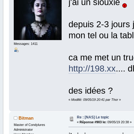
j'ai un siouxie
depuis 2-3 jours j
mon tel ou la tabl
Messages: 1411
ca me met un tru
http://198.xx
.... 
des idées ?
«
Modifié: 09/05/19 20:41 par Thor
»
Re : [NAS] Le topic
Bitman
«
Réponse #903 le:
09/05/19 20:38 »
Master of Condylures
Administrator