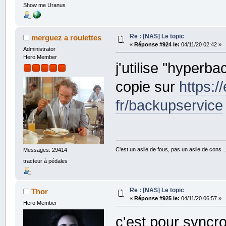
Show me Uranus
Re : [NAS] Le topic
merguez a roulettes
«
Réponse #924 le:
04/11/20 02:42 »
Administrator
Hero Member
j'utilise "hyper
copie sur
https:/
fr/backupservice
C'est un asile de fous, pas un asile de cons 
Messages: 29414
tracteur à pédales
Re : [NAS] Le topic
Thor
«
Réponse #925 le:
04/11/20 06:57 »
Hero Member
c'est pour sync