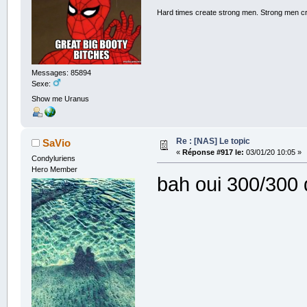
Hard times create strong men. Strong men c
Messages: 85894
Sexe:
Show me Uranus
Re : [NAS] Le topic
SaVio
«
Réponse #917 le:
03/01/20 10:05 »
Condyluriens
Hero Member
bah oui 300/300