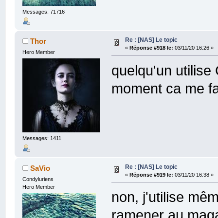
Messages: 71716
Re : [NAS] Le topic
Thor
«
Réponse #918 le:
03/11/20 16:26 »
Hero Member
quelqu'un utilis
moment ca me fai
Messages: 1411
Re : [NAS] Le topic
SaVio
«
Réponse #919 le:
03/11/20 16:38 »
Condyluriens
Hero Member
non, j'utilise m
ramener au mag