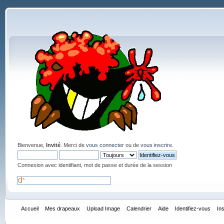
Bienvenue,
Invité
. Merci de
vous connecter
ou de
vous inscrire
.
Connexion avec identifiant, mot de passe et durée de la session
Accueil
Mes drapeaux
Upload Image
Calendrier
Aide
Identifiez-vous
In