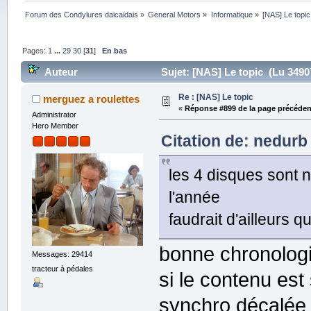
Forum des Condylures daicaidais
»
General Motors
»
Informatique
»
[NAS] Le topic
Pages:
1
...
29
30
[
31
]
En bas
Auteur
Sujet: [NAS] Le topic (Lu 34907
Re : [NAS] Le topic
merguez a roulettes
«
Réponse #899 de la page précéden
Administrator
Hero Member
Citation de: nedurb 
les 4 disques sont n
l'année
faudrait d'ailleurs 
bonne chronologi
Messages: 29414
tracteur à pédales
si le contenu es
synchro décalée