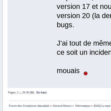
version 17 et nou
version 20 (la de
bugs.
J'ai tout de mêm
ce soit un incide
mouais
Pages:
1
...
29
30
[
31
]
En haut
Forum des Condylures daicaidais
»
General Motors
»
Informatique
»
[NAS] Le topic