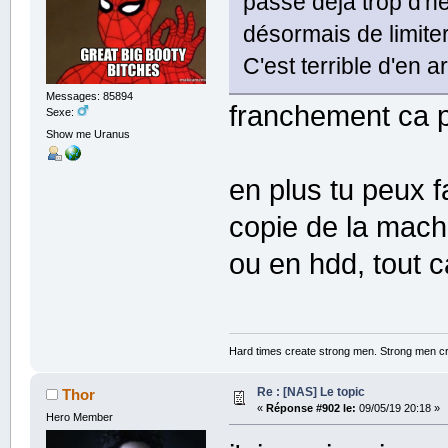
passe déjà trop d'h
désormais de limit
C'est terrible d'en 
Messages: 85894
franchement ca 
Sexe:
Show me Uranus
en plus tu peux 
copie de la mach
ou en hdd, tout ca
Hard times create strong men. Strong men c
Re : [NAS] Le topic
Thor
«
Réponse #902 le:
09/05/19 20:18 »
Hero Member