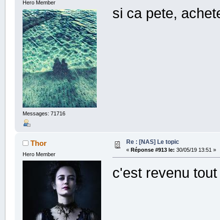
Hero Member
si ca pete, achet
Messages: 71716
Re : [NAS] Le topic
Thor
«
Réponse #913 le:
30/05/19 13:51 »
Hero Member
c'est revenu tout