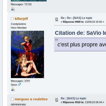
Messages: 71716
Re : Re : [NAS] Le topic
killerjeff
«
Réponse #909 le:
10/05/19 15:55 »
Condyluriens
Hero Member
Citation de: SaVio l
c'est plus propre av
Messages: 3797
Sexe:
Re : [NAS] Le topic
merguez a roulettes
«
Réponse #910 le:
13/05/19 06:44 »
Administrator