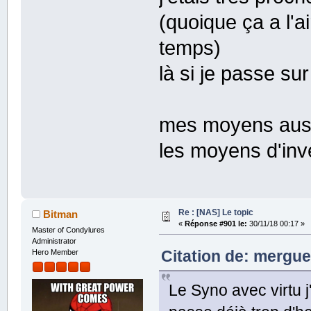
(quoique ça a l'a
temps)
là si je passe sur 
mes moyens aussi
les moyens d'inve
Re : [NAS] Le topic
Bitman
«
Réponse #901 le:
30/11/18 00:17 »
Master of Condylures
Administrator
Citation de: merguez
Hero Member
Le Syno avec virtu j'