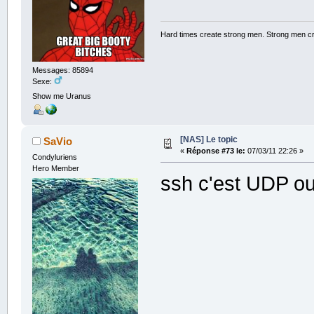
Hard times create strong men. Strong men c
Messages: 85894
Sexe:
Show me Uranus
[NAS] Le topic
SaVio
«
Réponse #73 le:
07/03/11 22:26 »
Condyluriens
Hero Member
ssh c'est UDP o