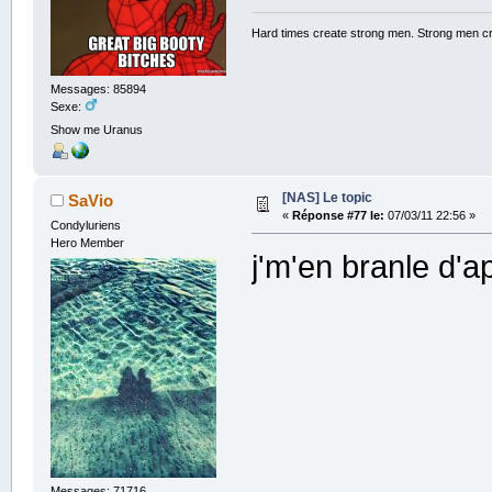
Hard times create strong men. Strong men c
Messages: 85894
Sexe:
Show me Uranus
[NAS] Le topic
SaVio
«
Réponse #77 le:
07/03/11 22:56 »
Condyluriens
Hero Member
j'm'en branle d'
Messages: 71716