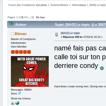
Forum des Condylures daicaidais
»
General Motors
»
Informatique
»
[NAS] Le topic
Pages:
1
2
[
3
]
4
5
...
31
En bas
Auteur
Sujet: [NAS] Le topic (Lu 35075
[NAS] Le topic
Bitman
«
Réponse #59 le:
07/03/11 20:33 »
Master of Condylures
Administrator
namé fais pas ca 
Hero Member
calle toi sur ton 
derriere condy
Hard times create strong men. Strong men c
Messages: 85894
Sexe:
Show me Uranus