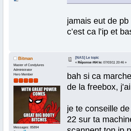
jamais eut de pb 
c'est ca l'ip et b
[NAS] Le topic
Bitman
«
Réponse #64 le:
07/03/11 20:46 »
Master of Condylures
Administrator
bah si ca marche,
Hero Member
de la freebox, j'
je te conseille de
22 sur ta machin
scannent ton ip p
Messages: 85894