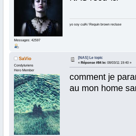
yo soy culA / Requin brown recluse
Messages: 42597
[NAS] Le topic
SaVio
«
Réponse #84 le:
08/03/11 19:40 »
Condyluriens
Hero Member
comment je param
au mon home san