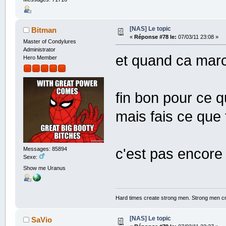
[NAS] Le topic
Bitman
«
Réponse #78 le:
07/03/11 23:08 »
Master of Condylures
Administrator
et quand ca marc
Hero Member
fin bon pour ce q
mais fais ce que
c'est pas encore f
Messages: 85894
Sexe:
Show me Uranus
Hard times create strong men. Strong men c
[NAS] Le topic
SaVio