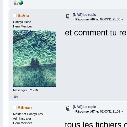
[NAS] Le topic
SaVio
«
Réponse #66 le:
07/03/11 21:03 »
Condyluriens
Hero Member
et comment tu re
Messages: 71716
[NAS] Le topic
Bitman
«
Réponse #67 le:
07/03/11 21:09 »
Master of Condylures
Administrator
tous les fichiers
Hero Member