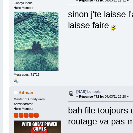
«
Réponse #71 le:
07/03/11 21:32 »
Condyluriens
Hero Member
sinon j'te laisse
laisse faire
Messages: 71716
[NAS] Le topic
Bitman
«
Réponse #72 le:
07/03/11 22:20 »
Master of Condylures
Administrator
bah file toujours
Hero Member
routage va pas 