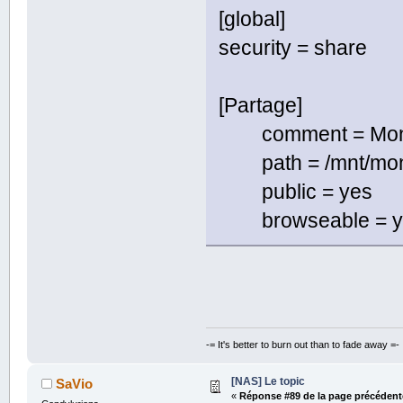
[global]
security = share
[Partage]
comment = Mon
path = /mnt/mon
public = yes
browseable = y
-= It's better to burn out than to fade away =-
[NAS] Le topic
SaVio
«
Réponse #89 de la page précédent