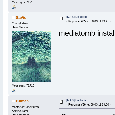
Messages: 71716
[NAS] Le topic
SaVio
«
Réponse #85 le:
08/03/11 19:41 »
Condyluriens
Hero Member
mediatomb install
Messages: 71716
[NAS] Le topic
Bitman
«
Réponse #86 le:
08/03/11 19:50 »
Master of Condylures
Administrator
Hero Member