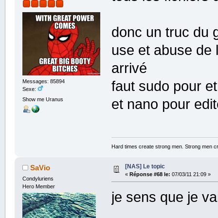
donc un truc du 
use et abuse de l
arrivé
faut sudo pour et
Messages: 85894
Sexe:
et nano pour edit
Show me Uranus
Hard times create strong men. Strong men c
[NAS] Le topic
SaVio
«
Réponse #68 le:
07/03/11 21:09 »
Condyluriens
Hero Member
je sens que je v