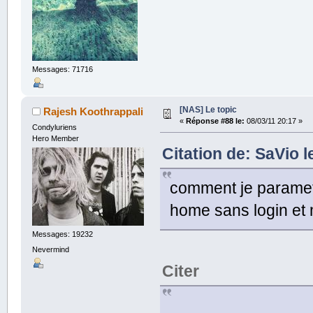
Messages: 71716
[NAS] Le topic
Rajesh Koothrappali
«
Réponse #88 le:
08/03/11 20:17 »
Condyluriens
Hero Member
Citation de: SaVio l
comment je paramet
home sans login et
Messages: 19232
Nevermind
Citer