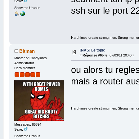
Sexe:
ssh sur le port 2
Show me Uranus
Hard times create strong men. Strong men c
[NAS] Le topic
Bitman
«
Réponse #65 le:
07/03/11 20:46 »
Master of Condylures
Administrator
ou alors tu regle
Hero Member
mais a router aus
Hard times create strong men. Strong men c
Messages: 85894
Sexe:
Show me Uranus