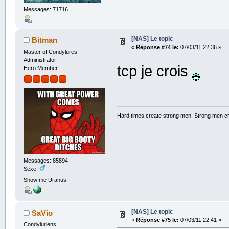
Messages: 71716
[NAS] Le topic
Bitman
«
Réponse #74 le:
07/03/11 22:36 »
Master of Condylures
Administrator
tcp je crois
Hero Member
Hard times create strong men. Strong men c
Messages: 85894
Sexe:
Show me Uranus
[NAS] Le topic
SaVio
«
Réponse #75 le:
07/03/11 22:41 »
Condyluriens