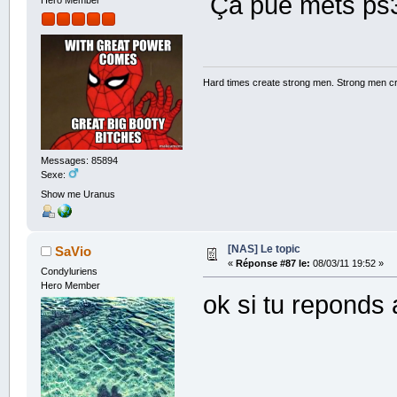
Ça pue mets ps3m
Hard times create strong men. Strong men c
Messages: 85894
Sexe:
Show me Uranus
[NAS] Le topic
SaVio
«
Réponse #87 le:
08/03/11 19:52 »
Condyluriens
Hero Member
ok si tu reponds 