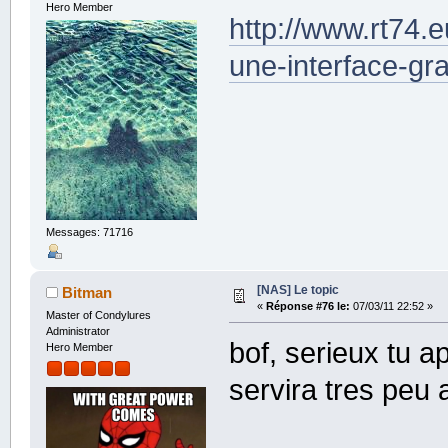
Hero Member
http://www.rt74.
une-interface-g
Messages: 71716
[NAS] Le topic
Bitman
«
Réponse #76 le:
07/03/11 22:52 »
Master of Condylures
Administrator
bof, serieux tu a
Hero Member
servira tres peu a