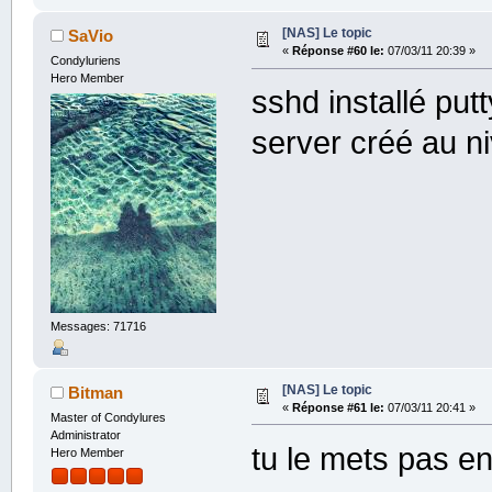
[NAS] Le topic
SaVio
«
Réponse #60 le:
07/03/11 20:39 »
Condyluriens
Hero Member
sshd installé put
server créé au n
Messages: 71716
[NAS] Le topic
Bitman
«
Réponse #61 le:
07/03/11 20:41 »
Master of Condylures
Administrator
tu le mets pas en 
Hero Member