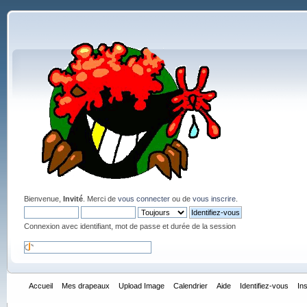
Bienvenue,
Invité
. Merci de
vous connecter
ou de
vous inscrire
.
Connexion avec identifiant, mot de passe et durée de la session
Accueil
Mes drapeaux
Upload Image
Calendrier
Aide
Identifiez-vous
In