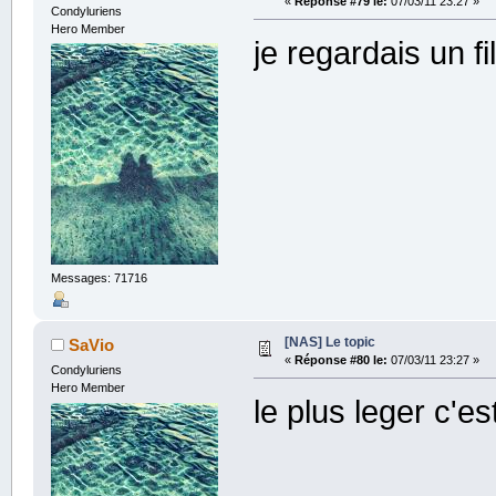
«
Réponse #79 le:
07/03/11 23:27 »
Condyluriens
Hero Member
je regardais un f
Messages: 71716
[NAS] Le topic
SaVio
«
Réponse #80 le:
07/03/11 23:27 »
Condyluriens
Hero Member
le plus leger c'es