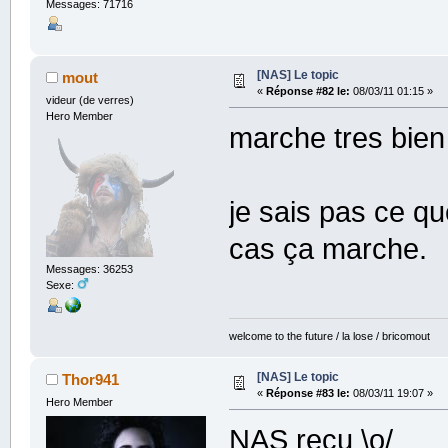
Messages: 71716
[NAS] Le topic
mout
«
Réponse #82 le:
08/03/11 01:15 »
videur (de verres)
Hero Member
marche tres bien
je sais pas ce q
cas ça marche.
Messages: 36253
Sexe:
welcome to the future / la lose / bricomout
[NAS] Le topic
Thor941
«
Réponse #83 le:
08/03/11 19:07 »
Hero Member
NAS recu \o/