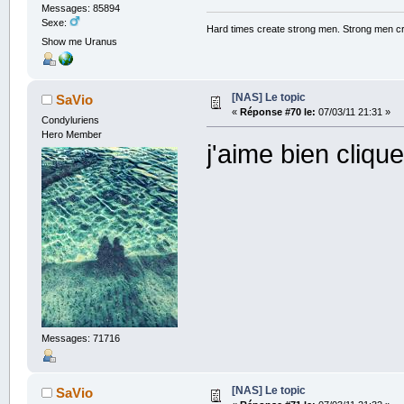
Messages: 85894
Sexe:
Hard times create strong men. Strong men c
Show me Uranus
[NAS] Le topic
SaVio
«
Réponse #70 le:
07/03/11 21:31 »
Condyluriens
Hero Member
j'aime bien cliqu
Messages: 71716
[NAS] Le topic
SaVio