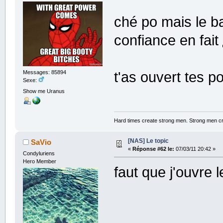
ché po mais le ba
confiance en fait
t'as ouvert tes p
Messages: 85894
Sexe:
Show me Uranus
Hard times create strong men. Strong men c
[NAS] Le topic
SaVio
«
Réponse #62 le:
07/03/11 20:42 »
Condyluriens
Hero Member
faut que j'ouvre l