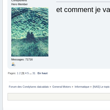
Condyluriens
Hero Member
et comment je va
Messages: 71716
Pages:
1
2
[
3
]
4
5
...
31
En haut
Forum des Condylures daicaidais
»
General Motors
»
Informatique
»
[NAS] Le topic