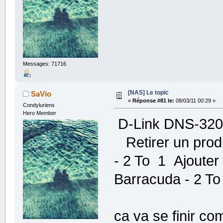
Messages: 71716
[NAS] Le topic
SaVio
«
Réponse #81 le:
08/03/11 00:29 »
Condyluriens
Hero Member
D-Link DNS-320 
Retirer un prod
- 2 To 1 Ajouter
Barracuda - 2 T
ca va se finir c