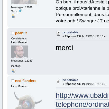
Oh ben, il nous dAtestai
optique prolAtarienne le prof
Messages: 13762
Sexe:
Personnellement, dans to
votre orth / Swinger / T
pc portable
peanut
«
Réponse #34 le:
19/01/11 21:13 »
Condyluriens
Hero Member
merci
Messages: 12289
jocebug
pc portable
ned flanders
«
Réponse #35 le:
19/01/11 21:17 »
Hero Member
http://www.ubald
telephone/ordinat