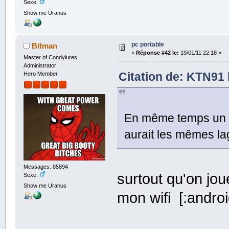
Sexe:
Show me Uranus
pc portable
Bitman
«
Réponse #42 le:
19/01/11 22:18 »
Master of Condylures
Administrator
Citation de: KTN91 
Hero Member
En même temps un lag
aurait les mêmes la
Messages: 85894
surtout qu'on jo
Sexe:
Show me Uranus
mon wifi [:andro