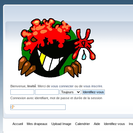
Bienvenue,
Invité
. Merci de
vous connecter
ou de
vous inscrire
.
Connexion avec identifiant, mot de passe et durée de la session
Accueil
Mes drapeaux
Upload Image
Calendrier
Aide
Identifiez-vous
In