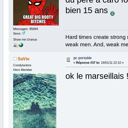
bien 15 ans
Messages: 85894
Sexe:
Hard times create strong
Show me Uranus
weak men. And, weak men
pc portable
SaVio
«
Réponse #37 le:
19/01/11 22:10 »
Condyluriens
Hero Member
ok le marseillais 