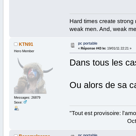
Hard times create strong
weak men. And, weak men
pc portable
KTN91
«
Réponse #43 le:
19/01/11 22:21 »
Hero Member
Dans tous les ca
Ou alors de sa c
Messages: 26879
Sexe:
"Tout est provisoire: l'a
Octave Parango
pc portable