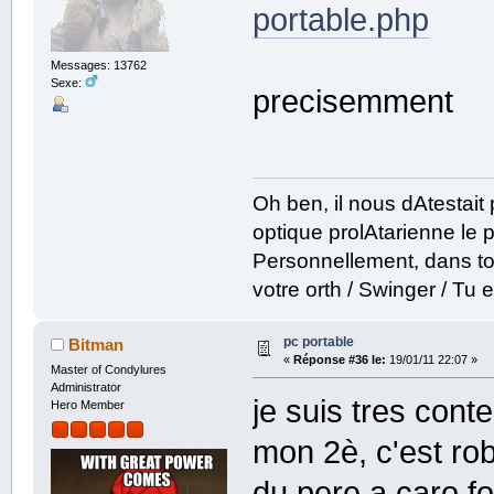
portable.php
Messages: 13762
Sexe:
precisemment
Oh ben, il nous dAtestai
optique prolAtarienne le prof
Personnellement, dans to
votre orth / Swinger / T
pc portable
Bitman
«
Réponse #36 le:
19/01/11 22:07 »
Master of Condylures
Administrator
je suis tres cont
Hero Member
mon 2è, c'est rob
du pere a caro fo