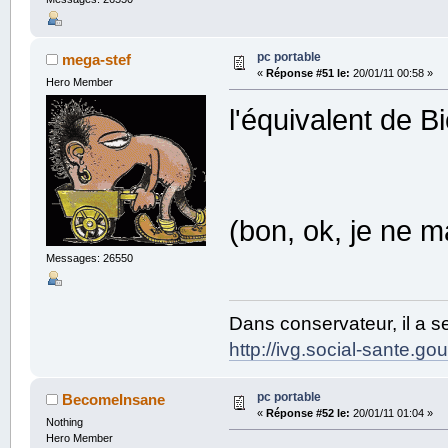
pc portable
mega-stef
«
Réponse #51 le:
20/01/11 00:58 »
Hero Member
l'équivalent de Bi
(bon, ok, je ne m
Messages: 26550
Dans conservateur, il a s
http://ivg.social-sante.gouv
pc portable
BecomeInsane
«
Réponse #52 le:
20/01/11 01:04 »
Nothing
Hero Member