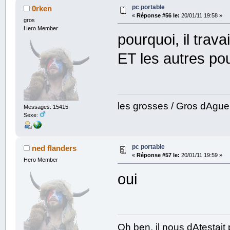
pc portable
0rken
«
Réponse #56 le:
20/01/11 19:58 »
gros
Hero Member
pourquoi, il trav
ET les autres po
les grosses / Gros dAgu
Messages: 15415
Sexe:
pc portable
ned flanders
«
Réponse #57 le:
20/01/11 19:59 »
Hero Member
oui
Oh ben, il nous dAtestai