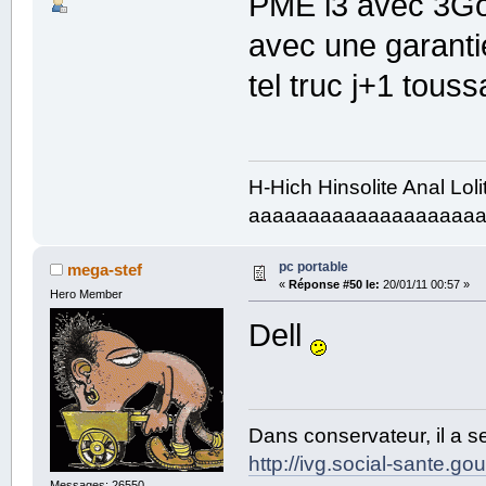
PME i3 avec 3Go
avec une garantie
tel truc j+1 touss
H-Hich Hinsolite Anal Lol
aaaaaaaaaaaaaaaaaaa
pc portable
mega-stef
«
Réponse #50 le:
20/01/11 00:57 »
Hero Member
Dell
Dans conservateur, il a s
http://ivg.social-sante.gouv
Messages: 26550