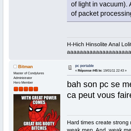
of light in vacuum).
of packet processing
H-Hich Hinsolite Anal Lol
aaaaaaaaaaaaaaaaaaa
pc portable
Bitman
«
Réponse #45 le:
19/01/11 22:43 »
Master of Condylures
Administrator
bah son pc se me
Hero Member
ca peut vous fair
Hard times create strong
weak men. And, weak men