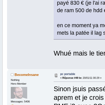
payé 830 € (je l'ai 
de ram 500 de hdd e
en ce moment ya mon
mets la patée il la
Whué mais le tien
pc portable
BecomeInsane
«
Réponse #49 le:
20/01/11 00:29 »
Nothing
Hero Member
Sinon jsuis passé
aprem et je croi
Messages: 5406