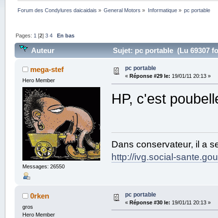
Forum des Condylures daicaidais
»
General Motors
»
Informatique
»
pc portable
Pages:
1
[
2
]
3
4
En bas
Auteur
Sujet: pc portable (Lu 69307 fo
pc portable
mega-stef
«
Réponse #29 le:
19/01/11 20:13 »
Hero Member
HP, c'est poubell
Dans conservateur, il a s
http://ivg.social-sante.gouv
Messages: 26550
pc portable
0rken
«
Réponse #30 le:
19/01/11 20:13 »
gros
Hero Member