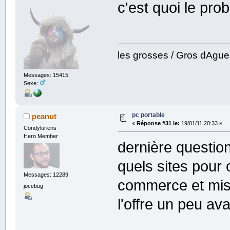
c'est quoi le pro
les grosses / Gros dAgu
Messages: 15415
Sexe:
pc portable
peanut
«
Réponse #31 le:
19/01/11 20:33 »
Condyluriens
Hero Member
dernière questio
quels sites pour
Messages: 12289
commerce et mist
jocebug
l'offre un peu av