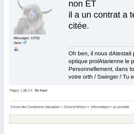
non ET
il a un contrat a
citée.
Messages: 13762
Sexe:
Oh ben, il nous dAtestai
optique prolAtarienne le prof
Personnellement, dans to
votre orth / Swinger / T
Pages:
1
[
2
]
3
4
En haut
Forum des Condylures daicaidais
»
General Motors
»
Informatique
»
pc portable