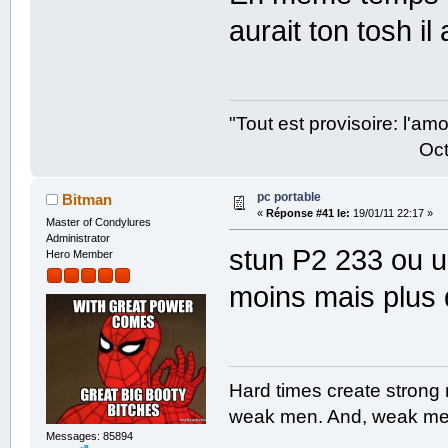
aurait ton tosh i
"Tout est provisoire: l'a
Octave Parango
pc portable
Bitman
«
Réponse #41 le:
19/01/11 22:17 »
Master of Condylures
Administrator
stun P2 233 ou u
Hero Member
moins mais plus
Hard times create strong
weak men. And, weak men
Messages: 85894