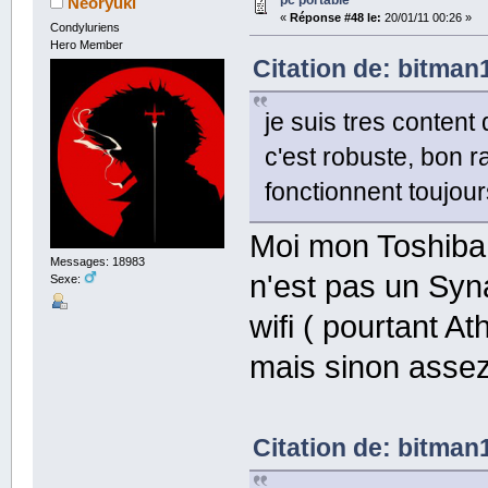
pc portable
Neoryuki
«
Réponse #48 le:
20/01/11 00:26 »
Condyluriens
Hero Member
Citation de: bitman1
je suis tres content
c'est robuste, bon r
fonctionnent toujou
Moi mon Toshiba 
Messages: 18983
n'est pas un Syn
Sexe:
wifi ( pourtant A
mais sinon assez
Citation de: bitman1