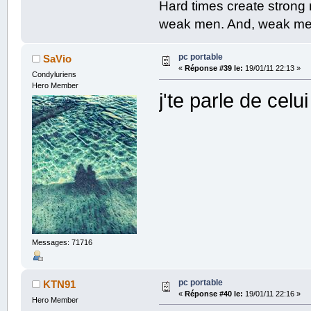
Hard times create strong
weak men. And, weak men
pc portable
SaVio
«
Réponse #39 le:
19/01/11 22:13 »
Condyluriens
Hero Member
j'te parle de celu
Messages: 71716
pc portable
KTN91
«
Réponse #40 le:
19/01/11 22:16 »
Hero Member