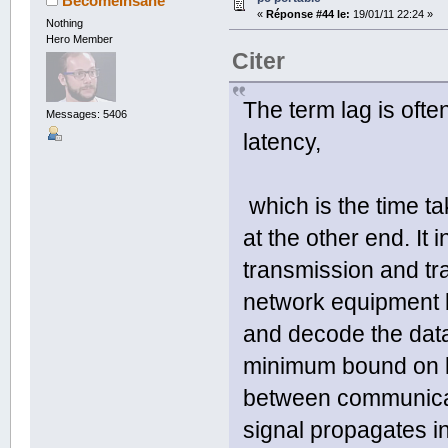
BecomeInsane
«
Réponse #44 le:
19/01/11 22:24 »
Nothing
Hero Member
Citer
The term lag is oft
Messages: 5406
latency,
which is the time ta
at the other end. It
transmission and tran
network equipment b
and decode the data
minimum bound on l
between communicat
signal propagates in