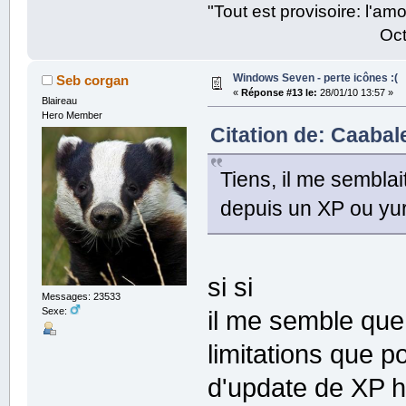
"Tout est provisoire: l'a
Octave Parango
Windows Seven - perte icônes :(
Seb corgan
«
Réponse #13 le:
28/01/10 13:57 »
Blaireau
Hero Member
Citation de: Caabale
Tiens, il me semblai
depuis un XP ou yu
si si
Messages: 23533
Sexe:
il me semble que
limitations que p
d'update de XP h