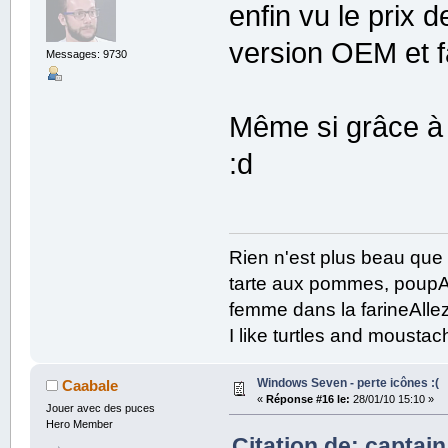
enfin vu le prix 
version OEM et fa
Messages: 9730
Même si grâce à 
:d
Rien n'est plus beau que
tarte aux pommes, poupAe
femme dans la farineAllez
I like turtles and mousta
Windows Seven - perte icônes :(
Caabale
«
Réponse #16 le:
28/01/10 15:10 »
Jouer avec des puces
Hero Member
Citation de: captai