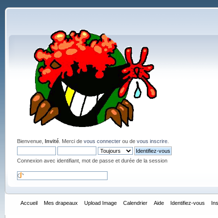
Bienvenue,
Invité
. Merci de
vous connecter
ou de
vous inscrire
.
Connexion avec identifiant, mot de passe et durée de la session
Accueil
Mes drapeaux
Upload Image
Calendrier
Aide
Identifiez-vous
In