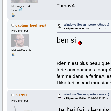
TurnovA
Messages: 8743
Sexe:
Windows Seven - perte icônes :(
captain_beefheart
«
Réponse #9 le:
28/01/10 12:37 »
Hero Member
ben si
Messages: 9730
Rien n'est plus beau que
tarte aux pommes, poupAe
femme dans la farineAllez
I like turtles and mousta
Windows Seven - perte icônes :(
KTN91
«
Réponse #10 le:
28/01/10 12:58 »
Hero Member
Je l'ai fait depui