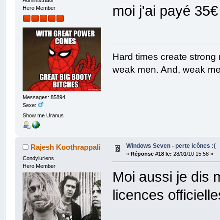
Administrator
moi j'ai payé 35
Hero Member
Hard times create strong
weak men. And, weak men
Messages: 85894
Sexe:
Show me Uranus
Windows Seven - perte icônes :(
Rajesh Koothrappali
«
Réponse #18 le:
28/01/10 15:58 »
Condyluriens
Hero Member
Moi aussi je dis 
licences officiell