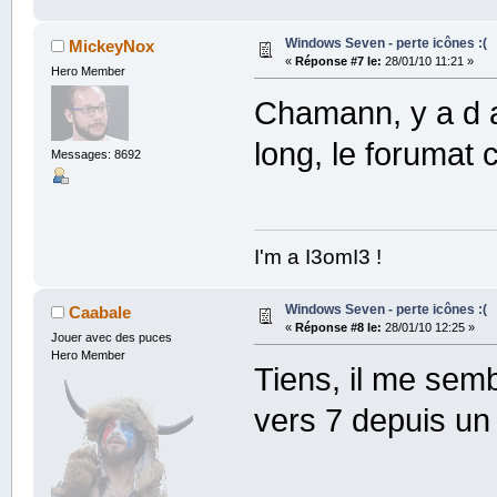
Windows Seven - perte icônes :(
MickeyNox
«
Réponse #7 le:
28/01/10 11:21 »
Hero Member
Chamann, y a d a
long, le forumat c
Messages: 8692
I'm a I3omI3 !
Windows Seven - perte icônes :(
Caabale
«
Réponse #8 le:
28/01/10 12:25 »
Jouer avec des puces
Hero Member
Tiens, il me semb
vers 7 depuis un