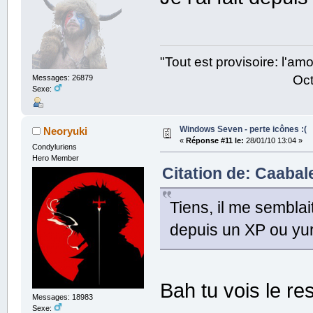
"Tout est provisoire: l'a
Octave Parango
Messages: 26879
Sexe:
Windows Seven - perte icônes :(
Neoryuki
«
Réponse #11 le:
28/01/10 13:04 »
Condyluriens
Hero Member
Citation de: Caabale
Tiens, il me semblai
depuis un XP ou yu
Bah tu vois le re
Messages: 18983
Sexe: