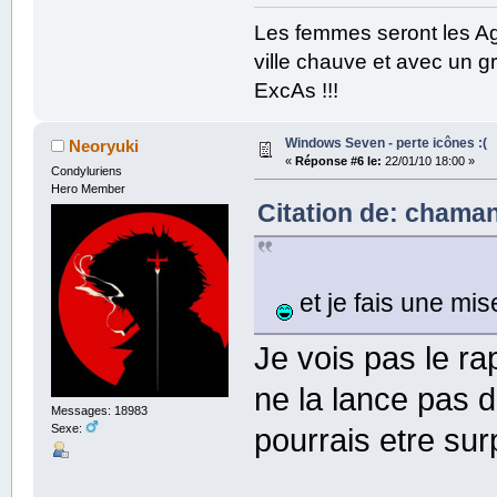
Les femmes seront les Ag
ville chauve et avec un gr
ExcAs !!!
Windows Seven - perte icônes :(
Neoryuki
«
Réponse #6 le:
22/01/10 18:00 »
Condyluriens
Hero Member
Citation de: chaman
et je fais une mi
Je vois pas le ra
ne la lance pas 
Messages: 18983
Sexe:
pourrais etre sur