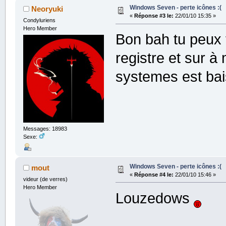
Windows Seven - perte icônes :(
Neoryuki
«
Réponse #3 le:
22/01/10 15:35 »
Condyluriens
Hero Member
Bon bah tu peux f
registre et sur à
systemes est ba
Messages: 18983
Sexe:
Windows Seven - perte icônes :(
mout
«
Réponse #4 le:
22/01/10 15:46 »
videur (de verres)
Hero Member
Louzedows