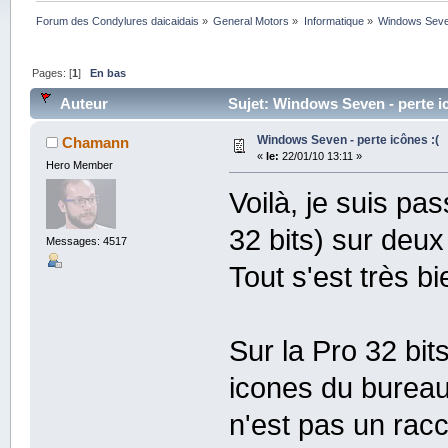
Forum des Condylures daicaidais
»
General Motors
»
Informatique
»
Windows Seven
Pages: [
1
]
En bas
Auteur
Sujet: Windows Seven - perte ic
Windows Seven - perte icônes :(
Chamann
«
le:
22/01/10 13:11 »
Hero Member
Voilà, je suis p
32 bits) sur deu
Messages: 4517
Tout s'est très bi
Sur la Pro 32 bit
icones du bureau
n'est pas un rac