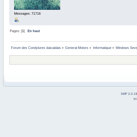
Messages: 71716
Pages: [
1
]
En haut
Forum des Condylures daicaidais
»
General Motors
»
Informatique
»
Windows Seven
SMF 2.0.1
X