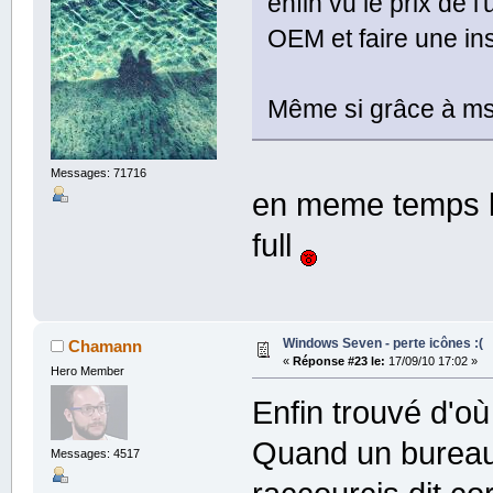
enfin vu le prix de 
OEM et faire une in
Même si grâce à msd
Messages: 71716
en meme temps l
full
Windows Seven - perte icônes :(
Chamann
«
Réponse #23 le:
17/09/10 17:02 »
Hero Member
Enfin trouvé d'où
Quand un bureau
Messages: 4517