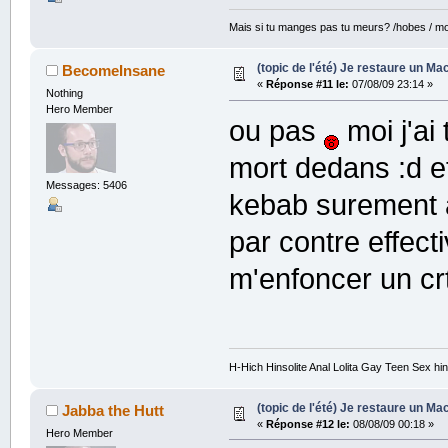
Mais si tu manges pas tu meurs? /hobes / mot
(topic de l'été) Je restaure un Mac
BecomeInsane
«
Réponse #11 le:
07/08/09 23:14 »
Nothing
Hero Member
ou pas
moi j'ai
mort dedans :d 
Messages: 5406
kebab surement
par contre effect
m'enfoncer un crt
H-Hich Hinsolite Anal Lolita Gay Teen Sex 
(topic de l'été) Je restaure un Mac
Jabba the Hutt
«
Réponse #12 le:
08/08/09 00:18 »
Hero Member