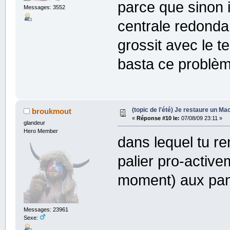
parce que sinon i
Messages: 3552
centrale redondan
grossit avec le t
basta ce problème 
(topic de l'été) Je restaure un Mac
broukmout
«
Réponse #10 le:
07/08/09 23:11 »
glandeur
Hero Member
dans lequel tu r
palier pro-active
moment) aux pa
Messages: 23961
Sexe: