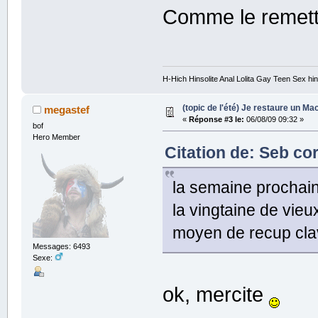
Comme le remettr
H-Hich Hinsolite Anal Lolita Gay Teen Sex 
(topic de l'été) Je restaure un Mac
megastef
«
Réponse #3 le:
06/08/09 09:32 »
bof
Hero Member
Citation de: Seb co
la semaine prochaine
la vingtaine de vie
moyen de recup clav
Messages: 6493
Sexe:
ok, mercite