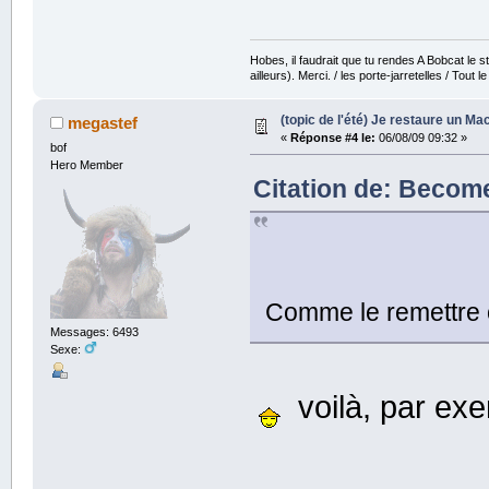
Hobes, il faudrait que tu rendes A Bobcat le str
ailleurs). Merci. / les porte-jarretelles / Tout
(topic de l'été) Je restaure un Mac
megastef
«
Réponse #4 le:
06/08/09 09:32 »
bof
Hero Member
Citation de: Become
Comme le remettre o
Messages: 6493
Sexe:
voilà, par ex