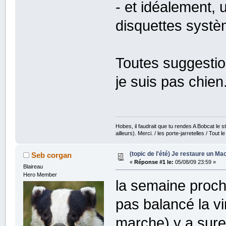
- et idéalement, u
disquettes systè
Toutes suggestio
je suis pas chien.
Hobes, il faudrait que tu rendes A Bobcat le str
ailleurs). Merci. / les porte-jarretelles / Tout
(topic de l'été) Je restaure un Mac
Seb corgan
«
Réponse #1 le:
05/08/09 23:59 »
Blaireau
Hero Member
la semaine procha
pas balancé la v
marche) y a sure