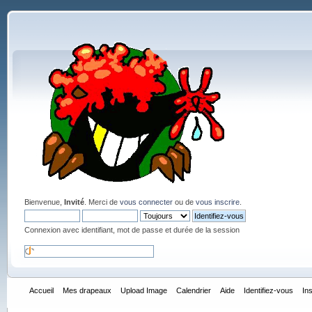
Bienvenue,
Invité
. Merci de
vous connecter
ou de
vous inscrire
.
Connexion avec identifiant, mot de passe et durée de la session
Accueil
Mes drapeaux
Upload Image
Calendrier
Aide
Identifiez-vous
In