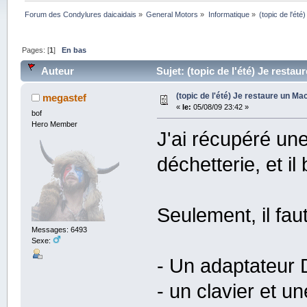
Forum des Condylures daicaidais
»
General Motors
»
Informatique
»
(topic de l'été
Pages: [
1
]
En bas
Auteur
Sujet: (topic de l'été) Je restau
(topic de l'été) Je restaure un Mac
megastef
«
le:
05/08/09 23:42 »
bof
Hero Member
J'ai récupéré u
déchetterie, et il 
Seulement, il fau
Messages: 6493
Sexe:
- Un adaptateu
- un clavier et 