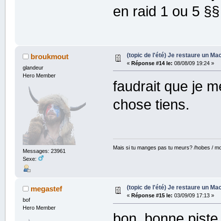
en raid 1 ou 5 §§
(topic de l'été) Je restaure un Mac
broukmout
«
Réponse #14 le:
08/08/09 19:24 »
glandeur
Hero Member
faudrait que je 
chose tiens.
Mais si tu manges pas tu meurs? /hobes / mot
Messages: 23961
Sexe:
(topic de l'été) Je restaure un Mac
megastef
«
Réponse #15 le:
03/09/09 17:13 »
bof
Hero Member
bon, bonne piste