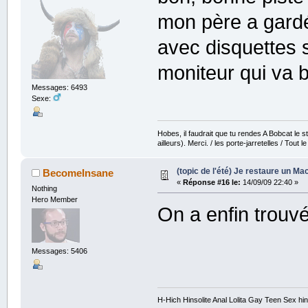
mon père a gardé
avec disquettes 
moniteur qui va b
Messages: 6493
Sexe:
Hobes, il faudrait que tu rendes A Bobcat le str
ailleurs). Merci. / les porte-jarretelles / Tout
(topic de l'été) Je restaure un Mac
BecomeInsane
«
Réponse #16 le:
14/09/09 22:40 »
Nothing
Hero Member
On a enfin trouvé
Messages: 5406
H-Hich Hinsolite Anal Lolita Gay Teen Sex 