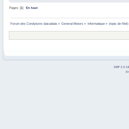
Pages: [
1
]
En haut
Forum des Condylures daicaidais
»
General Motors
»
Informatique
»
(topic de l'été
SMF 2.0.1
X