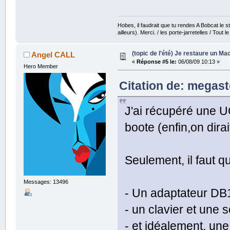
Hobes, il faudrait que tu rendes A Bobcat le str
ailleurs). Merci. / les porte-jarretelles / Tout
(topic de l'été) Je restaure un Mac
Angel CALL
«
Réponse #5 le:
06/08/09 10:13 »
Hero Member
Citation de: megast
J'ai récupéré une U
boote (enfin,on dirait,
Seulement, il faut q
Messages: 13496
- Un adaptateur D
- un clavier et une
- et idéalement, une 