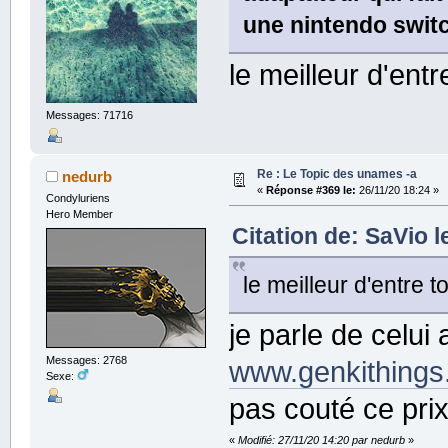
une nintendo switc
le meilleur d'ent
Messages: 71716
Re : Le Topic des unames -a
nedurb
«
Réponse #369 le:
26/11/20 18:24 »
Condyluriens
Hero Member
Citation de: SaVio l
le meilleur d'entre 
je parle de celui
Messages: 2768
www.genkithings
Sexe:
pas couté ce pri
«
Modifié: 27/11/20 14:20 par nedurb
»