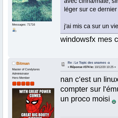
avec cinna/mate, si
léger sur ce dernier
j'ai mis ca sur un v
Messages: 71716
windowsfx mes co
Re : Le Topic des unames -a
Bitman
«
Réponse #374 le:
10/12/20 10:25 »
Master of Condylures
Administrator
nan c'est un linu
Hero Member
compter sur l'ém
un proco moisi