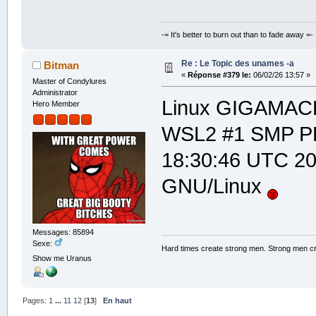
-= It's better to burn out than to fade away =-
Re : Le Topic des unames -a
Bitman
«
Réponse #379 le:
06/02/26 13:57 »
Master of Condylures
Administrator
Linux GIGAMACHI
Hero Member
WSL2 #1 SMP 
18:30:46 UTC 2
GNU/Linux
Messages: 85894
Sexe:
Hard times create strong men. Strong men c
Show me Uranus
Pages:
1
...
11
12
[
13
]
En haut