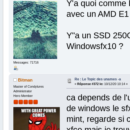
Y'a quoi comme D
avec un AMD E1
Y"a un SSD 250G
Windowsfx10 ?
Messages: 71716
Re : Le Topic des unames -a
Bitman
«
Réponse #372 le:
10/12/20 10:14 »
Master of Condylures
Administrator
ca depends de l'u
Hero Member
de windows le sfx
mint, regarde si 
xfce mais je trou