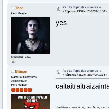
Re : Le Topic des unames -a
Thor
«
Réponse #360 le:
26/07/20 18:50 »
Hero Member
yes
Messages: 1411
Re : Le Topic des unames -a
Bitman
«
Réponse #361 le:
26/07/20 19:34 »
Master of Condylures
Administrator
caitaitraitraizain
Hero Member
Hard times create strong men. Strong men c