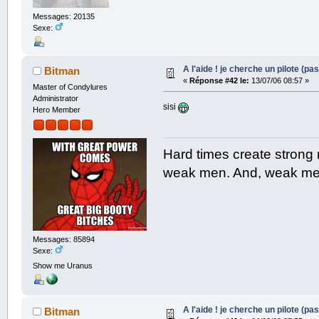
Messages: 20135
Sexe:
A l'aide ! je cherche un pilote (pas
Bitman
«
Réponse #42 le:
13/07/06 08:57 »
Master of Condylures
Administrator
sisi
Hero Member
Hard times create strong
weak men. And, weak men
Messages: 85894
Sexe:
Show me Uranus
A l'aide ! je cherche un pilote (pas
Bitman