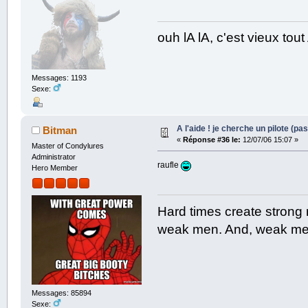
ouh lA lA, c'est vieux to
Messages: 1193
Sexe:
A l'aide ! je cherche un pilote (pas
Bitman
«
Réponse #36 le:
12/07/06 15:07 »
Master of Condylures
Administrator
raufle
Hero Member
Hard times create strong
weak men. And, weak men
Messages: 85894
Sexe: