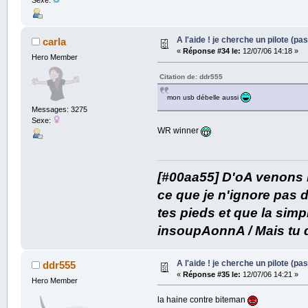
Sexe:
A l'aide ! je cherche un pilote (pas
carla
«
Réponse #34 le:
12/07/06 14:18 »
Hero Member
Citation de: ddr555
mon usb débelle aussi
Messages: 3275
Sexe:
WR winner
[#00aa55] D'oA venons n
ce que je n'ignore pas d
tes pieds et que la simp
insoupAonnA / Mais tu diiii
A l'aide ! je cherche un pilote (pas
ddr555
«
Réponse #35 le:
12/07/06 14:21 »
Hero Member
la haine contre biteman