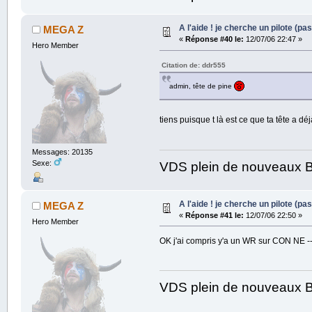
A l'aide ! je cherche un pilote (pas
MEGA Z
«
Réponse #40 le:
12/07/06 22:47 »
Hero Member
Citation de: ddr555
admin, tête de pine
tiens puisque t là est ce que ta tête a d
Messages: 20135
Sexe:
VDS plein de nouveaux B
A l'aide ! je cherche un pilote (pas
MEGA Z
«
Réponse #41 le:
12/07/06 22:50 »
Hero Member
OK j'ai compris y'a un WR sur CON NE 
VDS plein de nouveaux B