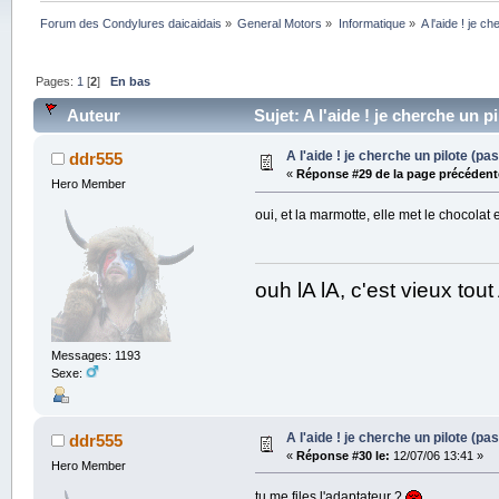
Forum des Condylures daicaidais
»
General Motors
»
Informatique
»
A l'aide ! je c
Pages:
1
[
2
]
En bas
Auteur
Sujet: A l'aide ! je cherche un p
A l'aide ! je cherche un pilote (pas
ddr555
«
Réponse #29 de la page précédent
Hero Member
oui, et la marmotte, elle met le chocolat
ouh lA lA, c'est vieux to
Messages: 1193
Sexe:
A l'aide ! je cherche un pilote (pas
ddr555
«
Réponse #30 le:
12/07/06 13:41 »
Hero Member
tu me files l'adaptateur ?