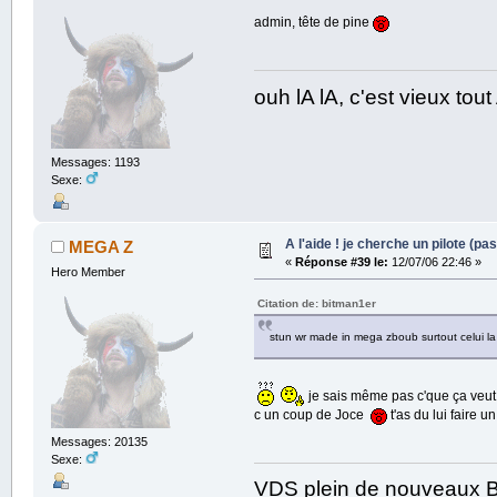
admin, tête de pine
ouh lA lA, c'est vieux to
Messages: 1193
Sexe:
A l'aide ! je cherche un pilote (pas
MEGA Z
«
Réponse #39 le:
12/07/06 22:46 »
Hero Member
Citation de: bitman1er
stun wr made in mega zboub surtout celui l
je sais même pas c'que ça veut
c un coup de Joce
t'as du lui faire u
Messages: 20135
Sexe:
VDS plein de nouveaux B