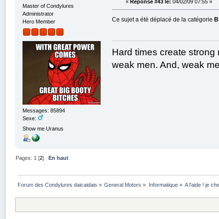
«
Réponse #43 le:
04/02/09 07:55 »
Master of Condylures
Administrator
Ce sujet a été déplacé de la catégorie
B
Hero Member
Hard times create strong
weak men. And, weak men
Messages: 85894
Sexe:
Show me Uranus
Pages:
1
[
2
]
En haut
Forum des Condylures daicaidais
»
General Motors
»
Informatique
»
A l'aide ! je c