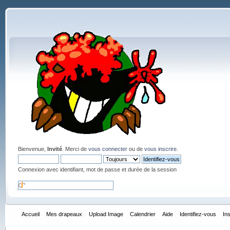
Bienvenue,
Invité
. Merci de
vous connecter
ou de
vous inscrire
.
Connexion avec identifiant, mot de passe et durée de la session
Accueil
Mes drapeaux
Upload Image
Calendrier
Aide
Identifiez-vous
In