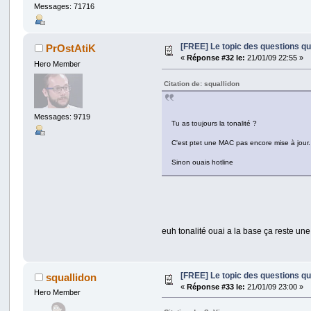
Messages: 71716
[FREE] Le topic des questions q
PrOstAtiK
«
Réponse #32 le:
21/01/09 22:55 »
Hero Member
Citation de: squallidon
Messages: 9719
Tu as toujours la tonalité ?
C'est ptet une MAC pas encore mise à jour. 
Sinon ouais hotline
euh tonalité ouai a la base ça reste une 
[FREE] Le topic des questions q
squallidon
«
Réponse #33 le:
21/01/09 23:00 »
Hero Member