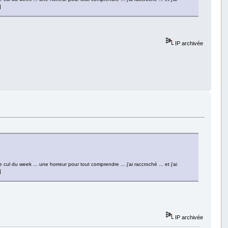
]
IP archivée
cul du week ... une horreur pour tout comprendre ... j'ai raccroché ... et j'ai
]
IP archivée