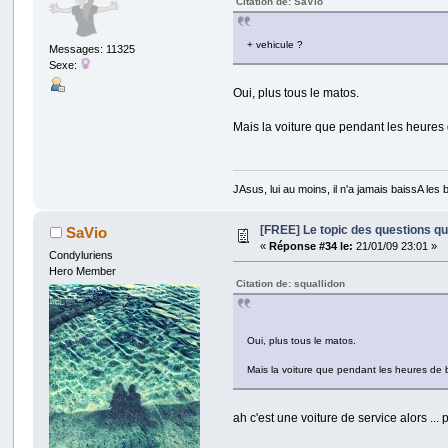
Citation de: SaVio
+ vehicule ?
Messages: 11325
Sexe:
Oui, plus tous le matos.
Mais la voiture que pendant les heures
JAsus, lui au moins, il n'a jamais baissA les b
[FREE] Le topic des questions q
SaVio
«
Réponse #34 le:
21/01/09 23:01 »
Condyluriens
Hero Member
Citation de: squallidon
Oui, plus tous le matos.
Mais la voiture que pendant les heures de
ah c'est une voiture de service alors ...