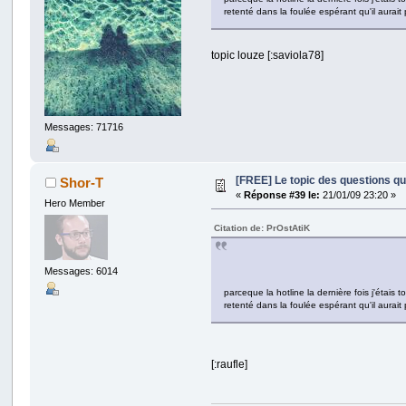
retenté dans la foulée espérant qu'il aurait 
topic louze [:saviola78]
Messages: 71716
[FREE] Le topic des questions q
Shor-T
«
Réponse #39 le:
21/01/09 23:20 »
Hero Member
Citation de: PrOstAtiK
Messages: 6014
parceque la hotline la dernière fois j'étais 
retenté dans la foulée espérant qu'il aurait 
[:raufle]