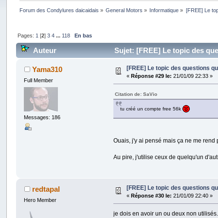
Forum des Condylures daicaidais
»
General Motors
»
Informatique
»
[FREE] Le to
Pages:
1
[
2
]
3
4
...
118
En bas
Auteur
Sujet: [FREE] Le topic des que
[FREE] Le topic des questions q
Yama310
«
Réponse #29 le:
21/01/09 22:33 »
Full Member
Citation de: SaVio
tu créé un compte free 56k
Messages: 186
Ouais, j'y ai pensé mais ça ne me rend
Au pire, j'utilise ceux de quelqu'un d'a
[FREE] Le topic des questions q
redtapal
«
Réponse #30 le:
21/01/09 22:40 »
Hero Member
je dois en avoir un ou deux non utilisés.