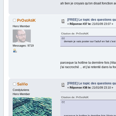
ah tien je croyais qu'on disait fonction 
[FREE] Le topic des questions q
PrOstAtiK
«
Réponse #37 le:
21/01/09 23:07 »
Hero Member
Citation de: PrOstAtiK
demain je vais poster sur l'aduf en fait c'e
Messages: 9719
parceque la hotline la dernière fois j'ét
j'ai raccroché ... et j'ai retenté dans la
[FREE] Le topic des questions q
SaVio
«
Réponse #38 le:
21/01/09 23:10 »
Condyluriens
Hero Member
Citation de: PrOstAtiK
parceque la hotline la dernière fois j'étais 