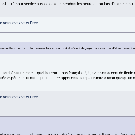
aussi ... +1 pour service aussi alors que pendant les heures ... ou lors d'astreinte o
ue vous avez vers Free
st merveilleux ce truc ... la derniere fois en un topik il m'avait degagé ma demande d'abonnement 
ais tombé sur un mec ... quel horreur ... pas français déjà, avec son accent de fiente
 foulée espérant qu'il aurait prit un autre appel entre temps histoire d'avoir quelqu'un 
ue vous avez vers Free
tombé sur un mec ... quel horreur ... pas français déjà, avec son accent de fiente et ma tête dans le 