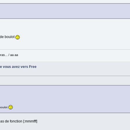
 de boulot
ras... / aa aa
ue vous avez vers Free
 boulot
 pas de fonction [:mmmfff]