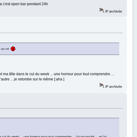
u la c'est open bar pendant 24h
IP archivée
a un nri
 et ma tête dans le cul du week ... une horreur pour tout comprendre ...
d'autre ... je retombe sur le même [:aha ]
IP archivée
cul du week ... une horreur pour tout comprendre ... j'ai raccroché ... et j'ai