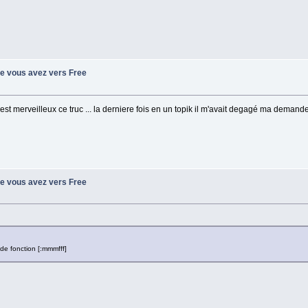
ue vous avez vers Free
 c'est merveilleux ce truc ... la derniere fois en un topik il m'avait degagé ma dem
ue vous avez vers Free
 de fonction [:mmmfff]