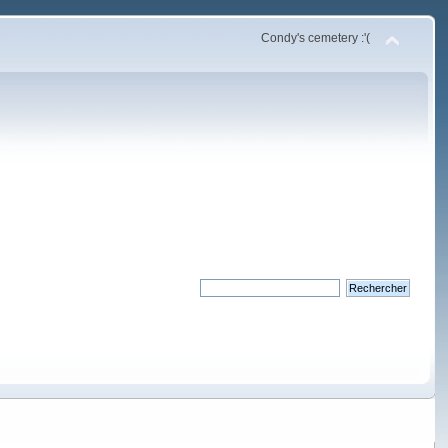
Condy's cemetery :'(