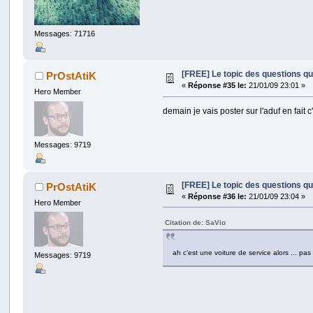
Messages: 71716
[FREE] Le topic des questions q
PrOstAtiK
«
Réponse #35 le:
21/01/09 23:01 »
Hero Member
demain je vais poster sur l'aduf en fait
Messages: 9719
[FREE] Le topic des questions q
PrOstAtiK
«
Réponse #36 le:
21/01/09 23:04 »
Hero Member
Citation de: SaVio
ah c'est une voiture de service alors ... pas
Messages: 9719