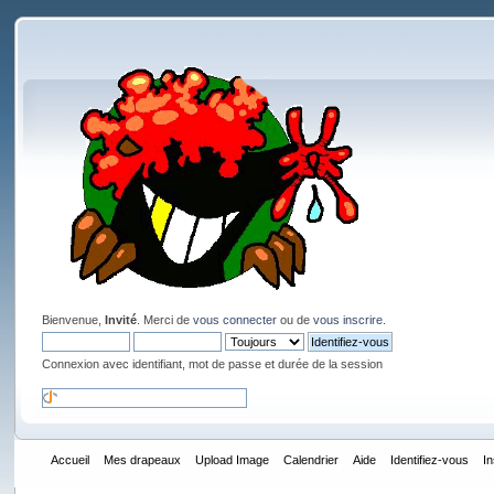
Bienvenue,
Invité
. Merci de
vous connecter
ou de
vous inscrire
.
Connexion avec identifiant, mot de passe et durée de la session
Accueil
Mes drapeaux
Upload Image
Calendrier
Aide
Identifiez-vous
I