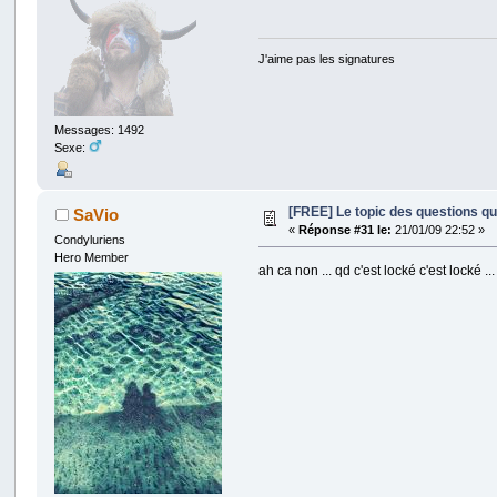
J'aime pas les signatures
Messages: 1492
Sexe:
[FREE] Le topic des questions q
SaVio
«
Réponse #31 le:
21/01/09 22:52 »
Condyluriens
Hero Member
ah ca non ... qd c'est locké c'est locké ...