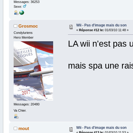
Messages: 36253
Sexe:
Wii - Pas d'image mais du son
Grosmoc
«
Réponse #12 le:
01/03/10 11:48 »
Condyluriens
Hero Member
LA wii n'est pas
mais spa une ra
Messages: 20480
Va Chier.
Wii - Pas d'image mais du son
mout
«
Réponse #13 le:
01/03/10 11:53 »