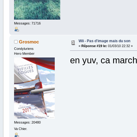
Messages: 71716
Wii - Pas d'image mais du son
Grosmoc
«
Réponse #19 le:
01/03/10 22:32 »
Condyluriens
Hero Member
en yuv, ca march
Messages: 20480
Va Chier.