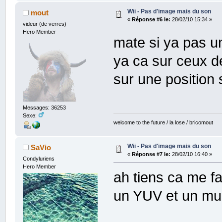
Wii - Pas d'image mais du son
mout
«
Réponse #6 le:
28/02/10 15:34 »
videur (de verres)
Hero Member
mate si ya pas un 
ya ca sur ceux d
sur une position
Messages: 36253
Sexe:
welcome to the future / la lose / bricomout
Wii - Pas d'image mais du son
SaVio
«
Réponse #7 le:
28/02/10 16:40 »
Condyluriens
Hero Member
ah tiens ca me f
un YUV et un mul