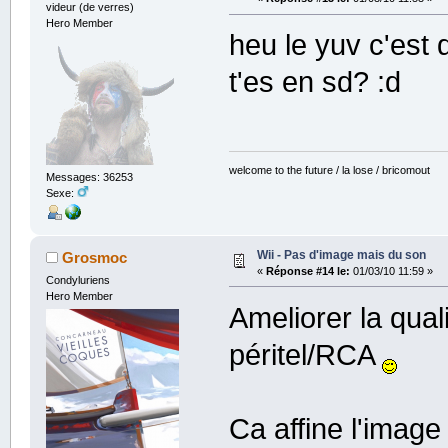
videur (de verres)
Hero Member
heu le yuv c'est d
t'es en sd? :d
welcome to the future / la lose / bricomout
Messages: 36253
Sexe:
Wii - Pas d'image mais du son
Grosmoc
«
Réponse #14 le:
01/03/10 11:59 »
Condyluriens
Hero Member
Ameliorer la qual
péritel/RCA
Ca affine l'image 