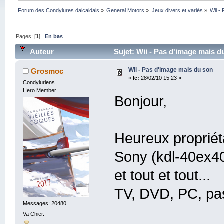
Forum des Condylures daicaidais
»
General Motors
»
Jeux divers et variés
»
Wii -
Pages: [
1
]
En bas
Auteur
Sujet: Wii - Pas d'image mais d
Wii - Pas d'image mais du son
Grosmoc
«
le:
28/02/10 15:23 »
Condyluriens
Hero Member
Bonjour,
Heureux propriét
Sony (kdl-40ex402
et tout et tout...
TV, DVD, PC, pas
Messages: 20480
Va Chier.