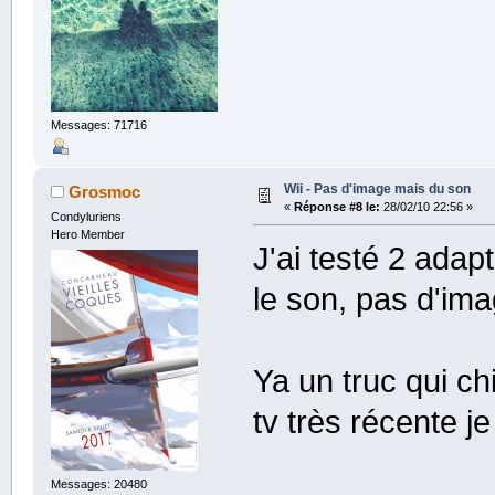
Messages: 71716
Wii - Pas d'image mais du son
Grosmoc
«
Réponse #8 le:
28/02/10 22:56 »
Condyluriens
Hero Member
J'ai testé 2 adapt
le son, pas d'ima
Ya un truc qui ch
tv très récente j
Messages: 20480