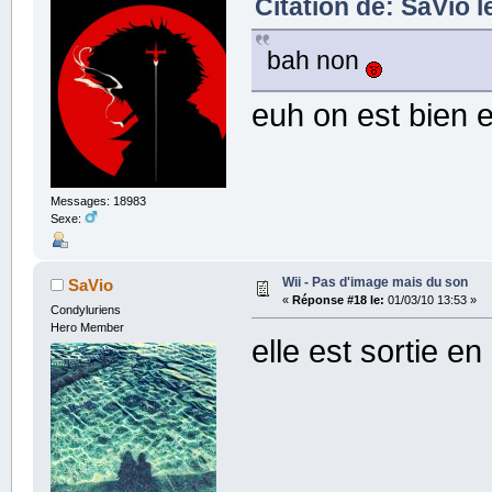
Citation de: SaVio l
bah non
euh on est bien 
Messages: 18983
Sexe:
Wii - Pas d'image mais du son
SaVio
«
Réponse #18 le:
01/03/10 13:53 »
Condyluriens
Hero Member
elle est sortie e