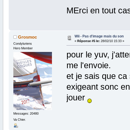
MErci en tout cas
Wii - Pas d'image mais du son
Grosmoc
«
Réponse #5 le:
28/02/10 15:33 »
Condyluriens
Hero Member
pour le yuv, j'at
me l'envoie.
et je sais que ca 
exigeant sonc en 
jouer
Messages: 20480
Va Chier.