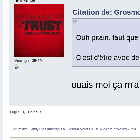
Hero Member
Citation de: Grosmo
Ouh pitain, faut que 
C'est d'être avec de
Messages: 35410
ouais moi ça m'a 
Pages: [
1
]
En haut
Forum des Condylures daicaidais
»
General Motors
»
Jeux divers et variés
»
Wii -