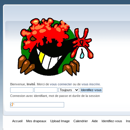
Bienvenue,
Invité
. Merci de
vous connecter
ou de
vous inscrire
.
Connexion avec identifiant, mot de passe et durée de la session
Accueil
Mes drapeaux
Upload Image
Calendrier
Aide
Identifiez-vous
In