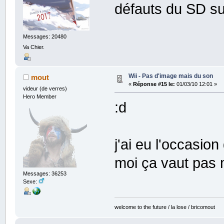
défauts du SD s
Messages: 20480
Va Chier.
Wii - Pas d'image mais du son
mout
«
Réponse #15 le:
01/03/10 12:01 »
videur (de verres)
Hero Member
:d
j'ai eu l'occasio
moi ça vaut pas m
Messages: 36253
Sexe:
welcome to the future / la lose / bricomout