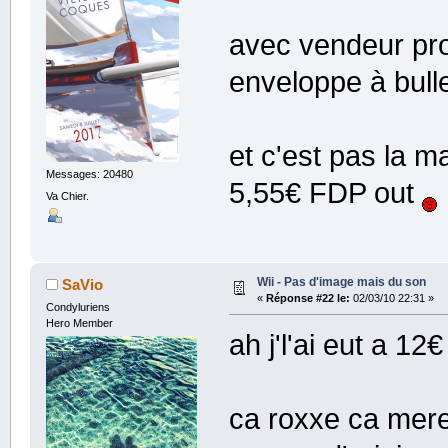
avec vendeur pro
enveloppe à bull
et c'est pas la m
Messages: 20480
5,55€ FDP out
Va Chier.
Wii - Pas d'image mais du son
SaVio
«
Réponse #22 le:
02/03/10 22:31 »
Condyluriens
Hero Member
ah j'l'ai eut a 1
ca roxxe ca mere 