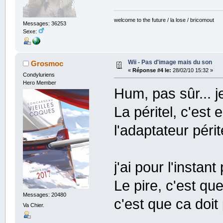
welcome to the future / la lose / bricomout
Messages: 36253
Sexe:
Wii - Pas d'image mais du son
Grosmoc
«
Réponse #4 le:
28/02/10 15:32 »
Condyluriens
Hero Member
Hum, pas sûr... j
La péritel, c'est
l'adaptateur périt
j'ai pour l'instan
Le pire, c'est q
Messages: 20480
c'est que ca doit
Va Chier.