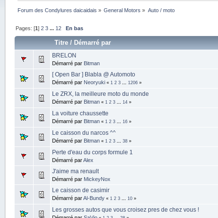
Forum des Condylures daicaidais
»
General Motors
»
Auto / moto
Pages: [
1
]
2
3
...
12
En bas
Titre
/
Démarré par
BRELON
Démarré par
Bitman
[ Open Bar ] Blabla @ Automoto
Démarré par
Neoryuki
«
1
2
3
...
1206
»
Le ZRX, la meilleure moto du monde
Démarré par
Bitman
«
1
2
3
...
14
»
La voiture chaussette
Démarré par
Bitman
«
1
2
3
...
16
»
Le caisson du narcos ^^
Démarré par
Bitman
«
1
2
3
...
38
»
Perte d'eau du corps formule 1
Démarré par
Alex
J'aime ma renault
Démarré par
MickeyNox
Le caisson de casimir
Démarré par
Al-Bundy
«
1
2
3
...
10
»
Les grosses autos que vous croisez pres de chez vous !
Démarré par
SaVio
«
1
2
3
...
28
»