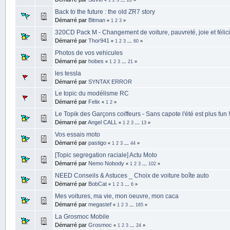
Back to the future : the old ZR7 story
Démarré par
Bitman
«
1
2
3
»
320CD Pack M - Changement de voiture, pauvreté, joie et félici
Démarré par
Thor941
«
1
2
3
...
60
»
Photos de vos vehicules
Démarré par
hobes
«
1
2
3
...
21
»
les tessla
Démarré par
SYNTAX ERROR
Le topic du modélisme RC
Démarré par
Felix
«
1
2
»
Le Topik des Garçons coiffeurs - Sans capote l'été est plus fun !
Démarré par
Angel CALL
«
1
2
3
...
13
»
Vos essais moto
Démarré par
pastigo
«
1
2
3
...
44
»
[Topic segregation raciale] Actu Moto
Démarré par
Nemo Nobody
«
1
2
3
...
102
»
NEED Conseils & Astuces _ Choix de voiture boîte auto
Démarré par
BobCat
«
1
2
3
...
6
»
Mes voitures, ma vie, mon oeuvre, mon caca
Démarré par
megastef
«
1
2
3
...
165
»
La Grosmoc Mobile
Démarré par
Grosmoc
«
1
2
3
...
24
»