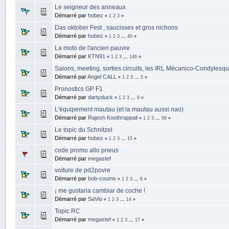
Le seigneur des anneaux
Démarré par
hobez
«
1
2
3
»
Das oktober Fest , saucisses et gros nichons
Démarré par
hobez
«
1
2
3
...
40
»
La moto de l'ancien pauvre
Démarré par
KTN91
«
1
2
3
...
146
»
Salons, meeting, sorties circuits, les IRL Mécanico-Condylesq
Démarré par
Angel CALL
«
1
2
3
...
5
»
Pronostics GP F1
Démarré par
dartyduck
«
1
2
3
...
9
»
L'équipement mautau (et la mautau aussi nao)
Démarré par
Rajesh Koothrappali
«
1
2
3
...
59
»
Le topic du Schnitzel
Démarré par
hobez
«
1
2
3
...
15
»
code promo allo pneus
Démarré par
megastef
voiture de pd2povre
Démarré par
bob-coums
«
1
2
3
...
6
»
¡ me gustaria cambiar de coche !
Démarré par
SaVio
«
1
2
3
...
14
»
Topic RC
Démarré par
megastef
«
1
2
3
...
17
»