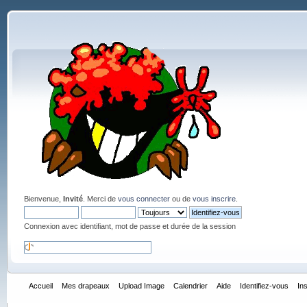
Bienvenue,
Invité
. Merci de
vous connecter
ou de
vous inscrire
.
Connexion avec identifiant, mot de passe et durée de la session
Accueil
Mes drapeaux
Upload Image
Calendrier
Aide
Identifiez-vous
In