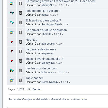
La mustang arrive en France avec un 2.3 L eco boost
Démarré par
MickeyNox
«
1
2
3
...
7
»
idée de premiere voiture ?
Démarré par
hobez
«
1
2
3
»
Et la poésie, dans tout ça ?
Démarré par
Remington Steel
«
1
2
»
La nouvelle ouature de Maman
Démarré par
Thor941
«
1
2
3
4
»
Hey N3d
Démarré par
bob-coums
«
1
2
»
Le garage des licornes
Démarré par
mega-stef
Tesla - l avenir automobile ?
Démarré par
MickeyNox
«
1
2
»
hey les pros du boncoin
Démarré par
bob-coums
«
1
2
3
...
6
»
Topic panne!
Démarré par
Nemo Nobody
«
1
2
3
4
»
Pages: [
1
]
2
3
...
12
En haut
Forum des Condylures daicaidais
»
General Motors
»
Auto / moto