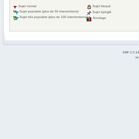
Sujet normal
Sujet bloqué
Sujet populaire (plus de 50 interventions)
Sujet épinglé
Sujet très populaire (plus de 100 interventions)
Sondage
SMF 2.0.1
X