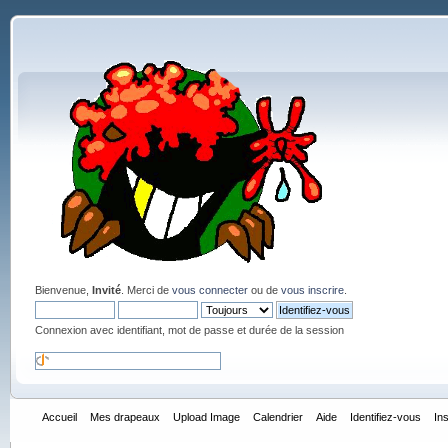
Bienvenue,
Invité
. Merci de
vous connecter
ou de
vous inscrire
.
Connexion avec identifiant, mot de passe et durée de la session
Accueil
Mes drapeaux
Upload Image
Calendrier
Aide
Identifiez-vous
In