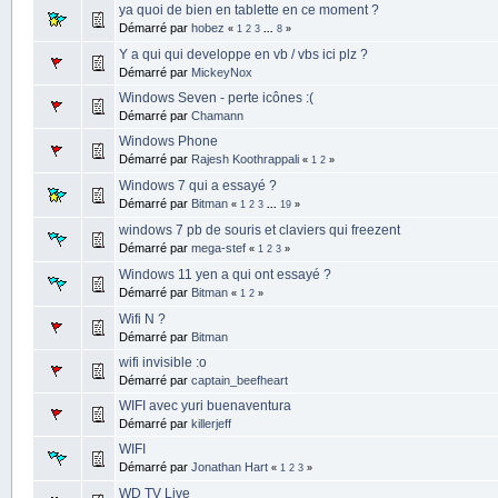
ya quoi de bien en tablette en ce moment ?
Démarré par
hobez
«
1
2
3
...
8
»
Y a qui qui developpe en vb / vbs ici plz ?
Démarré par
MickeyNox
Windows Seven - perte icônes :(
Démarré par
Chamann
Windows Phone
Démarré par
Rajesh Koothrappali
«
1
2
»
Windows 7 qui a essayé ?
Démarré par
Bitman
«
1
2
3
...
19
»
windows 7 pb de souris et claviers qui freezent
Démarré par
mega-stef
«
1
2
3
»
Windows 11 yen a qui ont essayé ?
Démarré par
Bitman
«
1
2
»
Wifi N ?
Démarré par
Bitman
wifi invisible :o
Démarré par
captain_beefheart
WIFI avec yuri buenaventura
Démarré par
killerjeff
WIFI
Démarré par
Jonathan Hart
«
1
2
3
»
WD TV Live