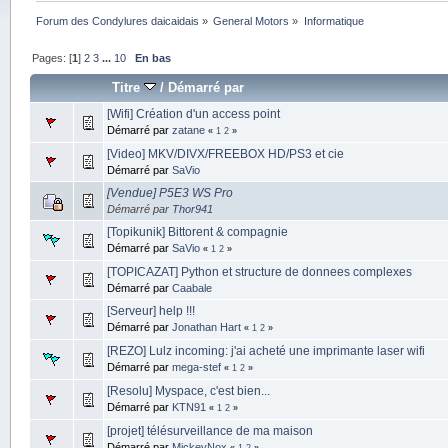
Forum des Condylures daicaidais
»
General Motors
»
Informatique
Pages: [
1
]
2
3
...
10
En bas
Titre
/
Démarré par
[Wifi] Création d'un access point
Démarré par
zatane
«
1
2
»
[Video] MKV/DIVX/FREEBOX HD/PS3 et cie
Démarré par
SaVio
[Vendue] P5E3 WS Pro
Démarré par
Thor941
[Topikunik] Bittorent & compagnie
Démarré par
SaVio
«
1
2
»
[TOPICAZAT] Python et structure de donnees complexes
Démarré par
Caabale
[Serveur] help !!!
Démarré par
Jonathan Hart
«
1
2
»
[REZO] Lulz incoming: j'ai acheté une imprimante laser wifi
Démarré par
mega-stef
«
1
2
»
[Resolu] Myspace, c'est bien...
Démarré par
KTN91
«
1
2
»
[projet] télésurveillance de ma maison
Démarré par
MickeyNox
«
1
2
»