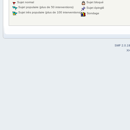
Sujet normal
Sujet bloqué
Sujet populaire (plus de 50 interventions)
Sujet épinglé
Sujet très populaire (plus de 100 interventions)
Sondage
SMF 2.0.1
X