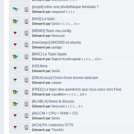
[projet] créer une photothèque familiale ?
Démarré par
megastef
«
1
2
»
[NAS] Le topic
Démarré par
SaVio
«
1
2
3
...
31
»
[MEMO] Topic ma config
Démarré par
Neoryuki
[marchepo] MX5500 et ubuntu
Démarré par
pastigo
[MAC] Le Topic Apple
Démarré par
Rajesh Koothrappali
«
1
2
3
...
223
»
[HD] films
Démarré par
SaVio
[GNU/Linux] Choix d'une bonne webcam
Démarré par
zatane
[FREE] Le topic des questions que vous avez vers Free
Démarré par
squallidon
«
1
2
3
...
118
»
[BLABLA] News & discuss
Démarré par
Neoryuki
«
1
2
3
...
8
»
[AV] CM + CPU + RAM + CG
Démarré par
SaVio
[ACH] P4 / celerons S775
Démarré par
Thor941