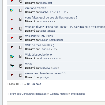
Démarré par
mega-stef
vtre fond d'ecran
Démarré par
maelys_17
«
1
2
3
...
15
»
vous faites quoi de vos vieilles rougnes ?
Démarré par
soozz
«
1
2
»
Vous en rêviez ?Papa noel l'a fait. HADOPI n'a plus d'existence
Démarré par
a poil laineux
Vos scripts Unix utiles
Démarré par
Rajesh Koothrappali
VNC de mes couilles :)
Démarré par
Thor941
«
1
2
»
Vista à la poubelle :o
Démarré par
drouvre
«
1
2
3
4
»
Virus
Démarré par
MEGA Z
«
1
2
3
»
vérole: trop bien le nouveau DD...
Démarré par
pastigo
Pages: [
1
]
2
3
...
10
En haut
Forum des Condylures daicaidais
»
General Motors
»
Informatique