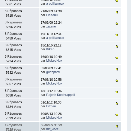
par
a poil laineux
5661 Vues
3 Réponses
21/02/09 14:30
par
Picsouu
6718 Vues
3 Réponses
17/03/09 22:24
par
zatane
5596 Vues
3 Réponses
19/11/10 12:34
par
a poil laineux
5459 Vues
3 Réponses
15/11/10 22:12
par
0rken
6345 Vues
3 Réponses
16/09/10 10:49
par
MickeyNox
5724 Vues
3 Réponses
02/08/09 12:41
par
guezpard
5632 Vues
3 Réponses
17/08/10 10:58
par
MickeyNox
5967 Vues
3 Réponses
18/10/12 10:36
par
Rajesh Koothrappali
6558 Vues
3 Réponses
01/11/12 10:36
par
Bitman
6734 Vues
3 Réponses
10/08/13 19:26
par
MickeyNox
7399 Vues
4 Réponses
06/02/09 00:39
par
the_k586
5918 Vues