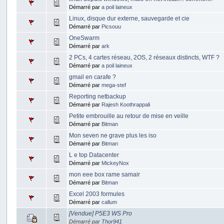
Démarré par
a poil laineux
Linux, disque dur externe, sauvegarde et cie
Démarré par
Picsouu
OneSwarm
Démarré par
ark
2 PCs, 4 cartes réseau, 2OS, 2 réseaux distincts, WTF ?
Démarré par
a poil laineux
gmail en carafe ?
Démarré par
mega-stef
Reporting netbackup
Démarré par
Rajesh Koothrappali
Petite embrouille au retour de mise en veille
Démarré par
Bitman
Mon seven ne grave plus les iso
Démarré par
Bitman
L e top Datacenter
Démarré par
MickeyNox
mon eee box rame samair
Démarré par
Bitman
Excel 2003 formules
Démarré par
callum
[Vendue] P5E3 WS Pro
Démarré par
Thor941