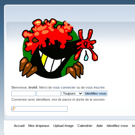
Bienvenue,
Invité
. Merci de
vous connecter
ou de
vous inscrire
.
Connexion avec identifiant, mot de passe et durée de la session
Accueil
Mes drapeaux
Upload Image
Calendrier
Aide
Identifiez-vous
I