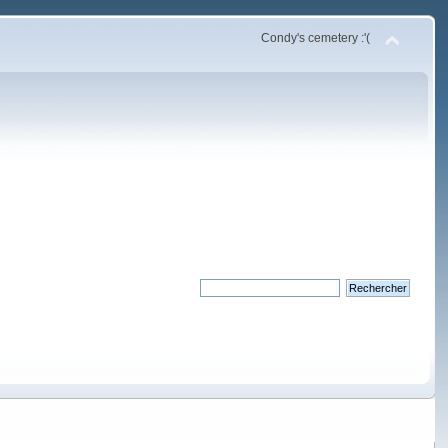
Condy's cemetery :'(