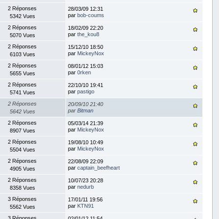
2 Réponses
28/03/09 12:31
par
bob-coums
5342 Vues
2 Réponses
18/02/09 22:20
par
the_kou8
5070 Vues
2 Réponses
15/12/10 18:50
par
MickeyNox
6103 Vues
2 Réponses
08/01/12 15:03
par
0rken
5655 Vues
2 Réponses
22/10/10 19:41
par
pastigo
5741 Vues
2 Réponses
20/09/10 21:40
par
Bitman
5642 Vues
2 Réponses
05/03/14 21:39
par
MickeyNox
8907 Vues
2 Réponses
19/08/10 10:49
par
MickeyNox
5504 Vues
2 Réponses
22/08/09 22:09
par
captain_beefheart
4905 Vues
2 Réponses
10/07/23 20:28
par
nedurb
8358 Vues
3 Réponses
17/01/11 19:56
par
KTN91
5562 Vues
3 Réponses
02/01/12 11:54