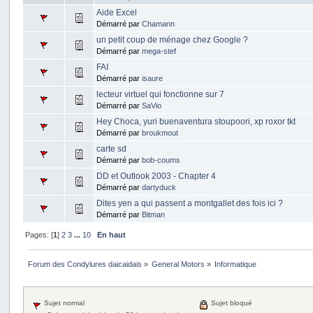
Aide Excel
Démarré par
Chamann
un petit coup de ménage chez Google ?
Démarré par
mega-stef
FAI
Démarré par
isaure
lecteur virtuel qui fonctionne sur 7
Démarré par
SaVio
Hey Choca, yuri buenaventura stoupoori, xp roxor tkt
Démarré par
broukmout
carte sd
Démarré par
bob-coums
DD et Outlook 2003 - Chapter 4
Démarré par
dartyduck
Dites yen a qui passent a montgallet des fois ici ?
Démarré par
Bitman
Pages: [
1
]
2
3
...
10
En haut
Forum des Condylures daicaidais
»
General Motors
»
Informatique
Sujet normal
Sujet bloqué