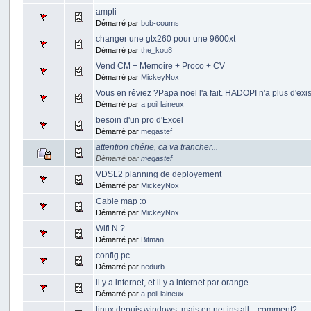
ampli
Démarré par
bob-coums
changer une gtx260 pour une 9600xt
Démarré par
the_kou8
Vend CM + Memoire + Proco + CV
Démarré par
MickeyNox
Vous en rêviez ?Papa noel l'a fait. HADOPI n'a plus d'exi
Démarré par
a poil laineux
besoin d'un pro d'Excel
Démarré par
megastef
attention chérie, ca va trancher...
Démarré par
megastef
VDSL2 planning de deployement
Démarré par
MickeyNox
Cable map :o
Démarré par
MickeyNox
Wifi N ?
Démarré par
Bitman
config pc
Démarré par
nedurb
il y a internet, et il y a internet par orange
Démarré par
a poil laineux
linux depuis windows, mais en net install... comment?