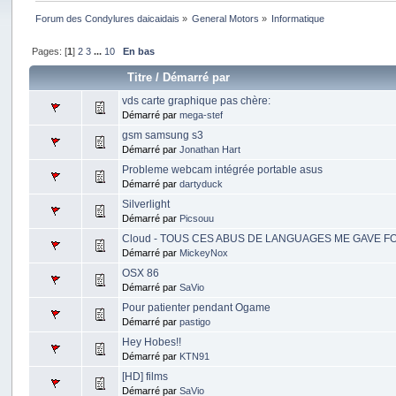
Forum des Condylures daicaidais
»
General Motors
»
Informatique
Pages: [
1
]
2
3
...
10
En bas
Titre
/
Démarré par
vds carte graphique pas chère:
Démarré par
mega-stef
gsm samsung s3
Démarré par
Jonathan Hart
Probleme webcam intégrée portable asus
Démarré par
dartyduck
Silverlight
Démarré par
Picsouu
Cloud - TOUS CES ABUS DE LANGUAGES ME GAVE 
Démarré par
MickeyNox
OSX 86
Démarré par
SaVio
Pour patienter pendant Ogame
Démarré par
pastigo
Hey Hobes!!
Démarré par
KTN91
[HD] films
Démarré par
SaVio