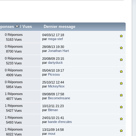
éponses
/
Vues
Dernier message
0 Réponses
04/03/12 17:18
par
mega-stef
5163 Vues
0 Réponses
28/08/13 19:30
par
Jonathan Hart
8700 Vues
0 Réponses
20/08/09 23:15
par
dartyduck
5233 Vues
0 Réponses
05/04/10 19:17
par
Picsouu
4909 Vues
0 Réponses
25/10/12 12:44
par
MickeyNox
5854 Vues
1 Réponses
09/08/09 17:58
par
BecomeInsane
4877 Vues
1 Réponses
10/12/11 21:23
par
Bitman
5427 Vues
1 Réponses
24/01/10 21:41
par
bande d'encules
5493 Vues
1 Réponses
13/11/09 14:58
par
mout
6022 Vues