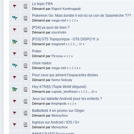
Le topic FIFA
Démarré par
Rajesh Koothrappali
Pokemon Go: Mais bordel il est où ce con de Salamèche ???
Démarré par
mega-stef
«
1
2
3
»
[PS4] ya quoi de bien ?
Démarré par
stockholm
[PS3] GT5 Topiqunique - GT6 DISPO !!! :o
Démarré par
megastef
«
1
2
3
...
37
»
Poker
Démarré par
Picsouu
«
1
2
»
choix matos
Démarré par
mega-stef
«
1
2
3
4
»
Pour ceux qui aiment l'espace/les étoiles
Démarré par
Nemo Nobody
Hey KTN§§ (Topik WoW déguisé)
Démarré par
captain_beefheart
«
1
2
3
...
63
»
Jeux sur tablette Androïd pour les enfants ?
Démarré par
Amphipolis
«
1
2
»
Battlefield 4 en promo sur Origin
Démarré par
MickeyNox
Ingress sur Android / IOS / G+
Démarré par
MickeyNox
[MINECRAFT] Decouverte