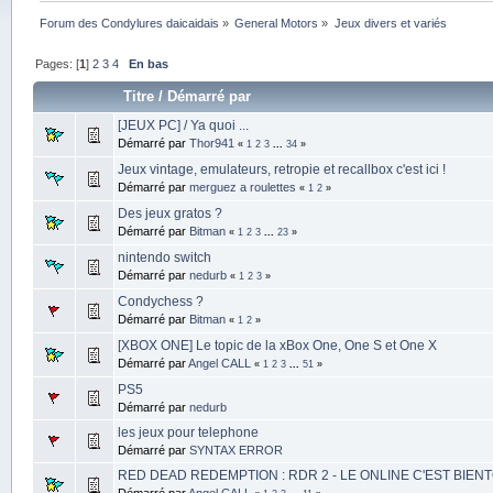
Forum des Condylures daicaidais
»
General Motors
»
Jeux divers et variés
Pages: [
1
]
2
3
4
En bas
Titre
/
Démarré par
[JEUX PC] / Ya quoi ...
Démarré par
Thor941
«
1
2
3
...
34
»
Jeux vintage, emulateurs, retropie et recallbox c'est ici !
Démarré par
merguez a roulettes
«
1
2
»
Des jeux gratos ?
Démarré par
Bitman
«
1
2
3
...
23
»
nintendo switch
Démarré par
nedurb
«
1
2
3
»
Condychess ?
Démarré par
Bitman
«
1
2
»
[XBOX ONE] Le topic de la xBox One, One S et One X
Démarré par
Angel CALL
«
1
2
3
...
51
»
PS5
Démarré par
nedurb
les jeux pour telephone
Démarré par
SYNTAX ERROR
RED DEAD REDEMPTION : RDR 2 - LE ONLINE C'EST BIENT
Démarré par
Angel CALL