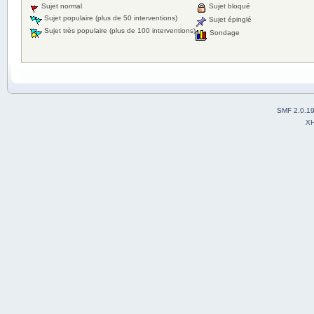
Sujet normal
Sujet bloqué
Sujet populaire (plus de 50 interventions)
Sujet épinglé
Sujet très populaire (plus de 100 interventions)
Sondage
SMF 2.0.1
X