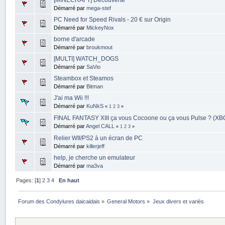
Démarré par
mega-stef
PC Need for Speed Rivals - 20 € sur Origin
Démarré par
MickeyNox
borne d'arcade
Démarré par
broukmout
[MULTI] WATCH_DOGS
Démarré par
SaVio
Steambox et Steamos
Démarré par
Bitman
J'ai ma Wii !!!
Démarré par
KuNkS
«
1
2
3
»
FINAL FANTASY XIII ça vous Cocoone ou ça vous Pulse ? (X
Démarré par
Angel CALL
«
1
2
3
»
Relier WII/PS2 à un écran de PC
Démarré par
killerjeff
help, je cherche un emulateur
Démarré par
ma3va
Pages: [
1
]
2
3
4
En haut
Forum des Condylures daicaidais
»
General Motors
»
Jeux divers et variés