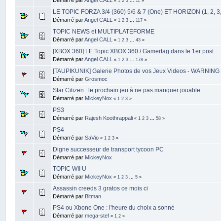
«
1
2
3
...
11
»
LE TOPIC FORZA 3/4 (360) 5/6 & 7 (One) ET HORIZON (1, 2, 3,
Démarré par
Angel CALL
«
1
2
3
...
117
»
TOPIC NEWS et MULTIPLATEFORME
Démarré par
Angel CALL
«
1
2
3
...
43
»
[XBOX 360] LE Topic XBOX 360 / Gamertag dans le 1er post
Démarré par
Angel CALL
«
1
2
3
...
178
»
[TAUPIKUNIK] Galerie Photos de vos Jeux Videos - WARNING 
Démarré par
Grosmoc
Star Citizen : le prochain jeu à ne pas manquer jouable
Démarré par
MickeyNox
«
1
2
3
»
PS3
Démarré par
Rajesh Koothrappali
«
1
2
3
...
58
»
PS4
Démarré par
SaVio
«
1
2
3
»
Digne successeur de transport tycoon PC
Démarré par
MickeyNox
TOPIC WII U
Démarré par
MickeyNox
«
1
2
3
...
5
»
Assassin creeds 3 gratos ce mois ci
Démarré par
Bitman
PS4 ou Xbone One : l'heure du choix a sonné
Démarré par
mega-stef
«
1
2
»