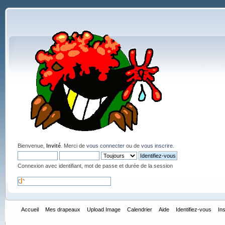
Bienvenue,
Invité
. Merci de
vous connecter
ou de
vous inscrire
.
Connexion avec identifiant, mot de passe et durée de la session
Accueil
Mes drapeaux
Upload Image
Calendrier
Aide
Identifiez-vous
In